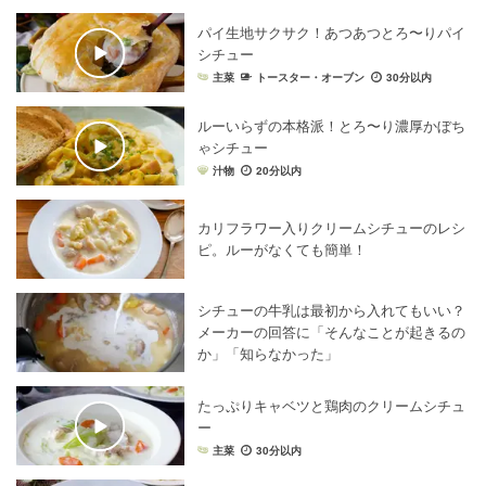
パイ生地サクサク！あつあつとろ〜りパイ
シチュー
主菜
トースター・オーブン
30分以内
ルーいらずの本格派！とろ〜り濃厚かぼち
ゃシチュー
汁物
20分以内
カリフラワー入りクリームシチューのレシ
ピ。ルーがなくても簡単！
シチューの牛乳は最初から入れてもいい？
メーカーの回答に「そんなことが起きるの
か」「知らなかった」
たっぷりキャベツと鶏肉のクリームシチュ
ー
主菜
30分以内