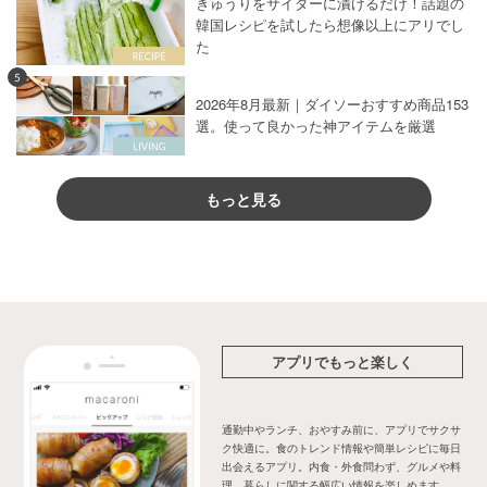
きゅうりをサイダーに漬けるだけ！話題の
韓国レシピを試したら想像以上にアリでし
た
5
2026年8月最新｜ダイソーおすすめ商品153
選。使って良かった神アイテムを厳選
もっと見る
アプリでもっと楽しく
通勤中やランチ、おやすみ前に、アプリでサクサ
ク快適に。食のトレンド情報や簡単レシピに毎日
出会えるアプリ。内食・外食問わず、グルメや料
理、暮らしに関する幅広い情報を楽しめます。