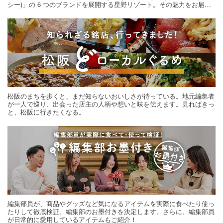
シー)」の 6 つのブランドを展開する星野リゾート。その魅力をお届け
する旅の連載。次の旅先探しのヒントにいかがですか？
松阪のまちを歩くと、まだ知らないおいしさが待っている。地元編集者
が一人で巡り、出会った店主の人柄や想いと味を伝えます。見ればきっ
と、松阪に行きたくなる。
編集部員が、商品やグッズなど気になるアイテムを実際に食べたり使っ
たりして徹底検証。編集部のお墨付きを決定します。さらに、編集部員
が日常的に愛用しているアイテムもご紹介！