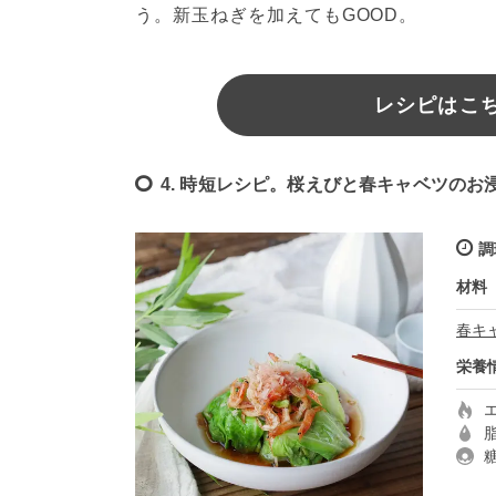
う。新玉ねぎを加えてもGOOD。
レシピはこちら
4. 時短レシピ。桜えびと春キャベツのお
調
材料
春キ
栄養