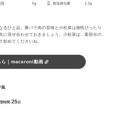
糖質
5g
食塩相当量
1.3g
なるひと品。豚バラ肉の旨味と小松菜は相性ぴったり
先に混ぜ合わせておきましょう。小松菜は、葉部分の
て炒めてくださいね。
｜macaroni動画
が風
25
理時間
分