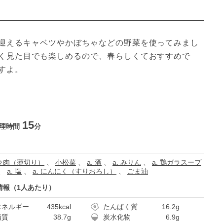
迎えるキャベツやかぼちゃなどの野菜を使ってみまし
く見た目でも楽しめるので、春らしくておすすめで
すよ。
15
理時間
分
ラ肉（薄切り）
、
小松菜
、
a. 酒
、
a. みりん
、
a. 鶏ガラスープ
、
a. 塩
、
a. にんにく（すりおろし）
、
ごま油
情報（1人あたり）
エネルギー
435kcal
たんぱく質
16.2g
脂質
38.7g
炭水化物
6.9g