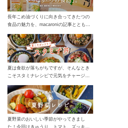
長年こめ油づくりに向き合ってきたつの
食品の魅力を、macaroniの記事とともに
ご紹介します。レシピや活用術はもちろ
ん、製造現場や品質へのこだわりまで。
こめ油をもっと好きになるコンテンツを
ぜひお楽しみください。
夏は食欲が落ちがちですが、そんなとき
こそスタミナレシピで元気をチャージ！
お肉や夏野菜をたっぷり使う丼をガッツ
リ食べて、夏バテを吹き飛ばしましょ
う！
夏野菜のおいしい季節がやってきまし
た！今回はきゅうり、トマト、ズッキー