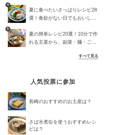
わり食パンを楽しむアレンジ
4
夏に食べたいさっぱりレシピ28
選！食欲がない日でもおいしい
簡単おかず・麺・ごはん
5
夏の簡単レシピ20選！10分で作
れる主菜から、副菜・麺・ごは
んまで一気に紹介
すべて見る
人気投票に参加
長崎のおすすめのお土産は？
さば水煮缶を使うおすすめレシ
ピは？