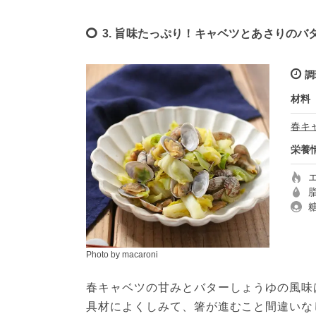
3. 旨味たっぷり！キャベツとあさりのバ
調
材料
春キ
栄養
Photo by macaroni
春キャベツの甘みとバターしょうゆの風味
具材によくしみて、箸が進むこと間違いな