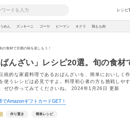
レシピ
うめん
ズッキーニ
ゴーヤ
ピーマン
オクラ
鶏もも肉
。旬の食材で京都の味を楽しもう！
ばんざい」レシピ20選。旬の食材
伝統的な家庭料理であるおばんざいを、簡単においしく
を使うレシピは必見ですよ。料理初心者の方も挑戦しや
、ぜひ作ってみてくださいね。
2024年1月26日 更新
でAmazonギフトカードGET！
作り置き
簡単レシピ