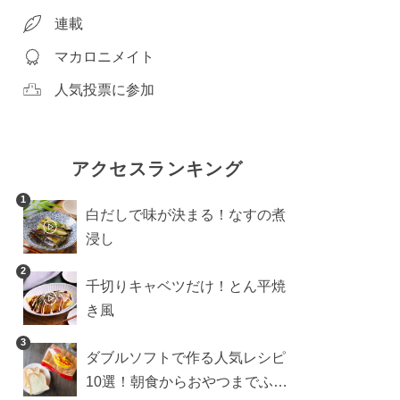
連載
マカロニメイト
人気投票に参加
アクセスランキング
1
白だしで味が決まる！なすの煮
浸し
2
千切りキャベツだけ！とん平焼
き風
3
ダブルソフトで作る人気レシピ
10選！朝食からおやつまでふん