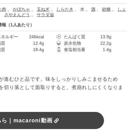
ま肉
、
かぼちゃ
、
玉ねぎ
、
しらたき
、
水
、
酒
、
砂糖
、
しょ
、
さやえんどう
、
サラダ油
情報（1人あたり）
エネルギー
246kcal
たんぱく質
13.9g
脂質
12.4g
炭水化物
22.2g
糖質
18.4g
食塩相当量
1.4g
が進むひと品です。味をしっかりしみこませるため
を切り落として面取りすると、煮崩れしにくくなりま
｜macaroni動画