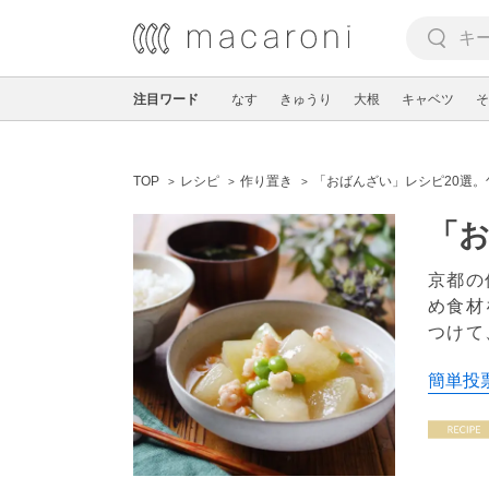
注目ワード
なす
きゅうり
大根
キャベツ
そ
TOP
レシピ
作り置き
「おばんざい」レシピ20選
「お
京都の
め食材
つけて
簡単投票