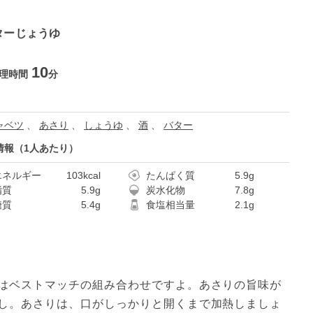
ターじょうゆ
10
理時間
分
ャベツ
、
あさり
、
しょうゆ
、
酒
、
バター
情報（1人あたり）
エネルギー
103kcal
たんぱく質
5.9g
脂質
5.9g
炭水化物
7.8g
糖質
5.4g
食塩相当量
2.1g
はベストマッチの組み合わせですよ。あさりの旨味が
し。あさりは、口がしっかりと開くまで加熱しましょ