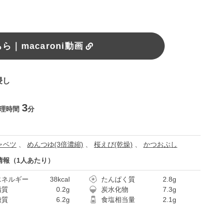
｜macaroni動画
浸し
3
理時間
分
ャベツ
、
めんつゆ(3倍濃縮)
、
桜えび(乾燥)
、
かつおぶし
情報（1人あたり）
エネルギー
38kcal
たんぱく質
2.8g
脂質
0.2g
炭水化物
7.3g
糖質
6.2g
食塩相当量
2.1g