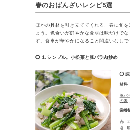
春のおばんざいレシピ5選
ほかの具材を引き立ててくれる、春に旬を
ょう。色合いが鮮やかな食材は味だけでな
す。食卓が華やかになること間違いなしで
1. シンプル。小松菜と豚バラ肉炒め
調
材料
豚バ
の素
栄養