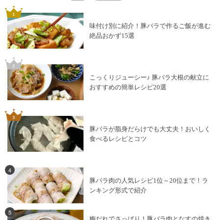
味付け別に紹介！豚バラで作るご飯が進む
絶品おかず15選
こっくりジューシー♪ 豚バラ大根の献立に
おすすめの簡単レシピ20選
豚バラが脂身だらけでも大丈夫！おいしく
食べるレシピとコツ
4
豚バラ肉の人気レシピ1位～20位まで！ラ
ンキング形式で紹介
5
梅だれでさっぱり！豚バラ肉となすの焼き