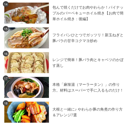
14
包んで焼くだけでお肉やわらか！パイナッ
プルのバーベキューホイル焼き【お肉で簡
単ホイル焼き：後編】
15
フライパンひとつでガッツリ！新玉ねぎと
豚バラの甘辛コクマヨ炒め
16
レンジで簡単！豚バラ肉とキャベツのかぼ
す蒸し
17
本格「麻辣湯（マーラータン）」の作り
方。材料はスーパーで手に入るものだけ！
18
大根と一緒に♪ やわらか豚の角煮の作り方
＆アレンジ7選