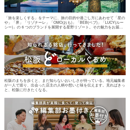
「旅を楽しくする」をテーマに、旅の目的や過ごし方にあわせて「星の
や」「界」「リゾナーレ」「OMO(おも)」「BEB(ベブ)」「LUCY(ルー
シー)」の 6 つのブランドを展開する星野リゾート。その魅力をお届け
する旅の連載。次の旅先探しのヒントにいかがですか？
松阪のまちを歩くと、まだ知らないおいしさが待っている。地元編集者
が一人で巡り、出会った店主の人柄や想いと味を伝えます。見ればきっ
と、松阪に行きたくなる。