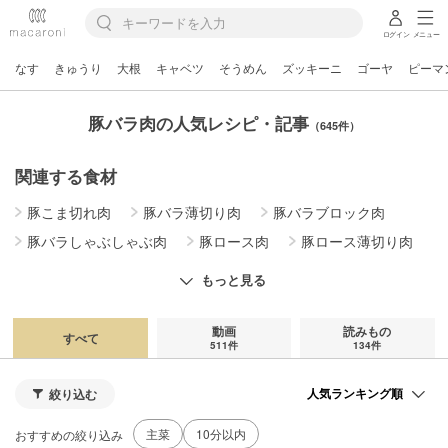
ログイン
メニュー
なす
きゅうり
大根
キャベツ
そうめん
ズッキーニ
ゴーヤ
ピーマ
豚バラ肉の人気レシピ・記事
（645件）
関連する食材
豚こま切れ肉
豚バラ薄切り肉
豚バラブロック肉
豚バラしゃぶしゃぶ肉
豚ロース肉
豚ロース薄切り肉
豚ロースブロック肉
豚ロースしゃぶしゃぶ肉
もっと見る
豚ひき肉
豚モモ肉
豚ヒレ肉
スペアリブ
動画
読みもの
すべて
511件
134件
絞り込む
主菜
10分以内
おすすめの絞り込み