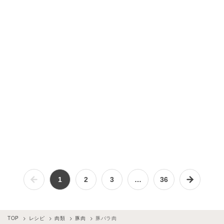
1
2
3
…
36
TOP
レシピ
肉類
豚肉
豚バラ肉