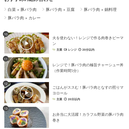
白菜
×
豚バラ肉
豚バラ肉
×
豆腐
豚バラ肉
×
鍋料理
豚バラ肉
×
カレー
10
火を使わない！レンジで作る肉巻きピーマ
ン
主菜
レンジ
20分以内
11
レンジで！豚バラ肉の極旨チャーシュー丼
（作業時間5分）
12
ごはんがススむ！豚バラ肉となすの照りマ
ヨロール
主菜
20分以内
13
お弁当に大活躍！カラフル野菜の豚バラ肉
巻き