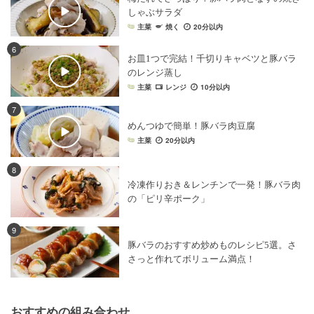
しゃぶサラダ
主菜
焼く
20分以内
6
お皿1つで完結！千切りキャベツと豚バラ
のレンジ蒸し
主菜
レンジ
10分以内
7
めんつゆで簡単！豚バラ肉豆腐
主菜
20分以内
8
冷凍作りおき＆レンチンで一発！豚バラ肉
の「ピリ辛ポーク」
9
豚バラのおすすめ炒めものレシピ5選。さ
さっと作れてボリューム満点！
おすすめの組み合わせ