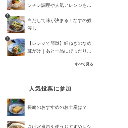
ンチン調理や人気アレンジも紹
介
4
白だしで味が決まる！なすの煮
浸し
5
【レンジで簡単】細ねぎのなめ
茸がけ｜あと一品にぴったり副
菜
すべて見る
人気投票に参加
長崎のおすすめのお土産は？
さば水煮缶を使うおすすめレシ