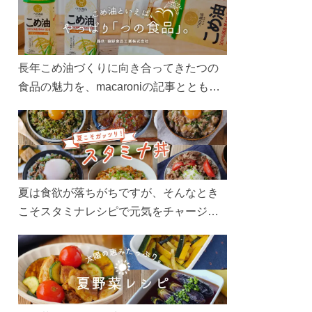
長年こめ油づくりに向き合ってきたつの
食品の魅力を、macaroniの記事とともに
ご紹介します。レシピや活用術はもちろ
ん、製造現場や品質へのこだわりまで。
こめ油をもっと好きになるコンテンツを
ぜひお楽しみください。
夏は食欲が落ちがちですが、そんなとき
こそスタミナレシピで元気をチャージ！
お肉や夏野菜をたっぷり使う丼をガッツ
リ食べて、夏バテを吹き飛ばしましょ
う！