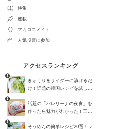
特集
連載
マカロニメイト
人気投票に参加
アクセスランキング
1
きゅうりをサイダーに漬けるだ
け！話題の韓国レシピを試した
ら想像以上にアリでした
2
話題の「バレリーナの夜食」を
作ったら魅力がわかった！工程
10分の作り方
3
そうめんの簡単レシピ20選！レ