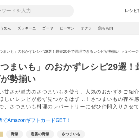
レシピ
うめん
ズッキーニ
ゴーヤ
ピーマン
オクラ
鶏もも肉
つまいも」のおかずレシピ29選！最短20分で調理できるレシピが勢揃い
2ページ
つまいも」のおかずレシピ29選！
ピが勢揃い
い甘さが魅力のさつまいもを使う、人気のおかずをご紹介
ほしいレシピが必ず見つかるはず…！さつまいもの存在
で、さつまいも料理のレパートリーにぜひ仲間入りさせ
でAmazonギフトカードGET！
野菜
定番の野菜
さつまいも