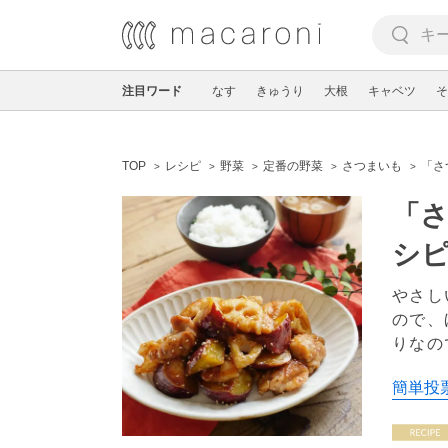
注目ワード
なす
きゅうり
大根
キャベツ
そ
TOP
レシピ
野菜
定番の野菜
さつまいも
「さ
「さ
シ
やさし
ので、
りなの
簡単投票