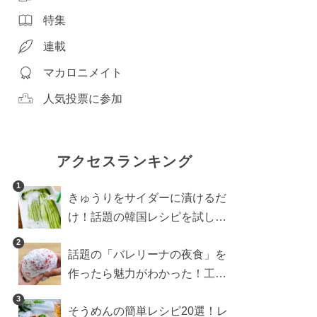
特集
連載
マカロニメイト
人気投票に参加
アクセスランキング
1
きゅうりをサイダーに漬けるだ
け！話題の韓国レシピを試した
ら想像以上にアリでした
2
話題の「バレリーナの夜食」を
作ったら魅力がわかった！工程
10分の作り方
3
そうめんの簡単レシピ20選！レ