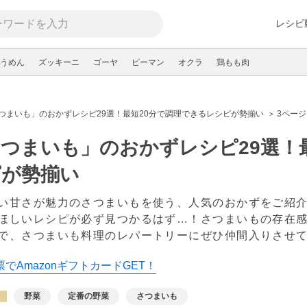
レシピ
うめん
ズッキーニ
ゴーヤ
ピーマン
オクラ
鶏もも肉
つまいも」のおかずレシピ29選！最短20分で調理できるレシピが勢揃い
3ページ
つまいも」のおかずレシピ29選！
ピが勢揃い
い甘さが魅力のさつまいもを使う、人気のおかずをご紹介
ほしいレシピが必ず見つかるはず…！さつまいもの存在
で、さつまいも料理のレパートリーにぜひ仲間入りさせ
でAmazonギフトカードGET！
野菜
定番の野菜
さつまいも