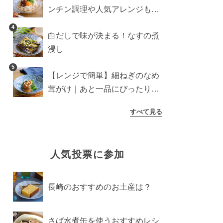
ンチン調理や人気アレンジも紹
介
4
白だしで味が決まる！なすの煮
浸し
5
【レンジで簡単】細ねぎのなめ
茸がけ｜あと一品にぴったり副
菜
すべて見る
人気投票に参加
長崎のおすすめのお土産は？
さば水煮缶を使うおすすめレシ