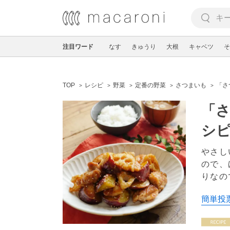
注目ワード
なす
きゅうり
大根
キャベツ
そ
TOP
レシピ
野菜
定番の野菜
さつまいも
「さ
「さ
シ
やさし
ので、
りなの
簡単投票