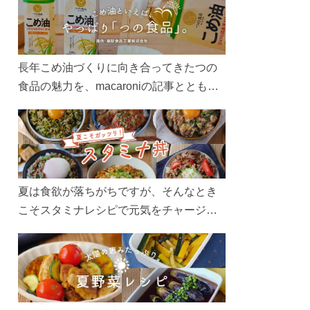
長年こめ油づくりに向き合ってきたつの
食品の魅力を、macaroniの記事とともに
ご紹介します。レシピや活用術はもちろ
ん、製造現場や品質へのこだわりまで。
こめ油をもっと好きになるコンテンツを
ぜひお楽しみください。
夏は食欲が落ちがちですが、そんなとき
こそスタミナレシピで元気をチャージ！
お肉や夏野菜をたっぷり使う丼をガッツ
リ食べて、夏バテを吹き飛ばしましょ
う！