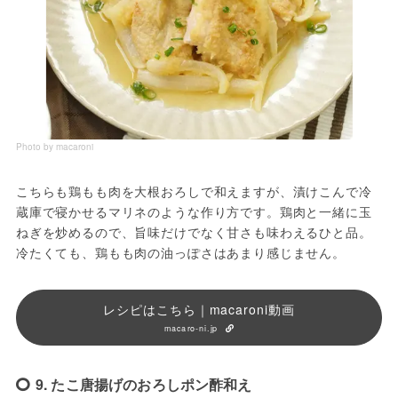
Photo by macaroni
こちらも鶏もも肉を大根おろしで和えますが、漬けこんで冷
蔵庫で寝かせるマリネのような作り方です。鶏肉と一緒に玉
ねぎを炒めるので、旨味だけでなく甘さも味わえるひと品。
冷たくても、鶏もも肉の油っぽさはあまり感じません。
レシピはこちら｜macaroni動画
macaro-ni.jp
9. たこ唐揚げのおろしポン酢和え