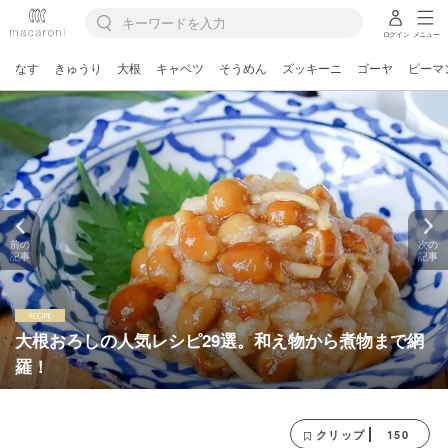
ログイン
メニュー
なす
きゅうり
大根
キャベツ
そうめん
ズッキーニ
ゴーヤ
ピーマ
前の
次の
記事
記事
大根おろしの人気レシピ29選。和え物から煮物まで網
羅！
150
クリップ