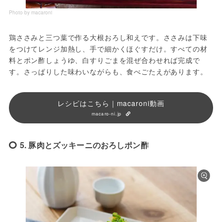
Photo by macaroni
鶏ささみと三つ葉で作る大根おろし和えです。ささみは下味
をつけてレンジ加熱し、手で細かくほぐすだけ。すべての材
料とポン酢しょうゆ、白すりごまを混ぜ合わせれば完成で
す。さっぱりした味わいながらも、食べごたえがあります。
レシピはこちら｜macaroni動画
macaro-ni.jp
5. 豚肉とズッキーニのおろしポン酢