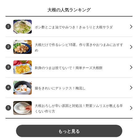
大根の人気ランキング
ポン酢とごま油でやみつき！きゅうりと大根サラダ
1
大根だけで作るレシピ15選。作り置きやおつまみにおすす
2
め
刺身のつまは捨てないで！簡単チーズ大根餅
3
腸をきれいにデトックス！梅流し
4
大根おろしが辛い原因と対処法！野菜ソムリエが教える辛
5
くない作り方
もっと見る