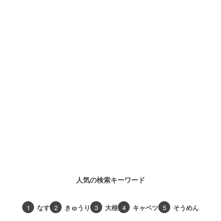
人気の検索キーワード
1
なす
2
きゅうり
3
大根
4
キャベツ
5
そうめん