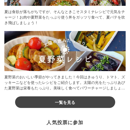
夏は食欲が落ちがちですが、そんなときこそスタミナレシピで元気をチ
ャージ！お肉や夏野菜をたっぷり使う丼をガッツリ食べて、夏バテを吹
き飛ばしましょう！
夏野菜のおいしい季節がやってきました！今回はきゅうり、トマト、ズ
ッキーニなどを使ったレシピをご紹介します。太陽の光をたっぷりあび
た夏野菜は栄養もたっぷり。美味しく食べてパワーチャージしましょう
♪
一覧を見る
人気投票に参加