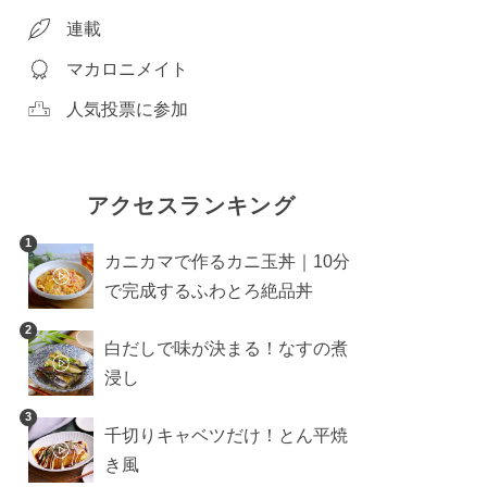
連載
マカロニメイト
人気投票に参加
アクセスランキング
1
カニカマで作るカニ玉丼｜10分
で完成するふわとろ絶品丼
2
白だしで味が決まる！なすの煮
浸し
3
千切りキャベツだけ！とん平焼
き風