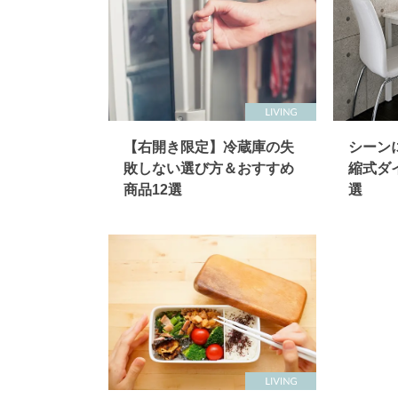
【右開き限定】冷蔵庫の失
シーン
敗しない選び方＆おすすめ
縮式ダ
商品12選
選