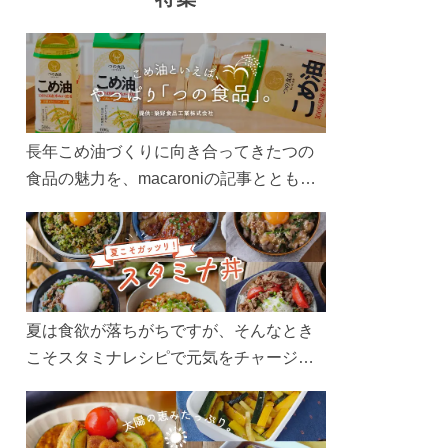
長年こめ油づくりに向き合ってきたつの
食品の魅力を、macaroniの記事とともに
ご紹介します。レシピや活用術はもちろ
ん、製造現場や品質へのこだわりまで。
こめ油をもっと好きになるコンテンツを
ぜひお楽しみください。
夏は食欲が落ちがちですが、そんなとき
こそスタミナレシピで元気をチャージ！
お肉や夏野菜をたっぷり使う丼をガッツ
リ食べて、夏バテを吹き飛ばしましょ
う！