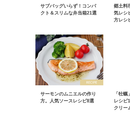
サブバッグいらず！コンパ
郷土料
クト＆スリムな弁当箱21選
気レシ
方レシ
サーモンのムニエルの作り
「牡蠣
方。人気ソースレシピ8選
レシピ
クリー