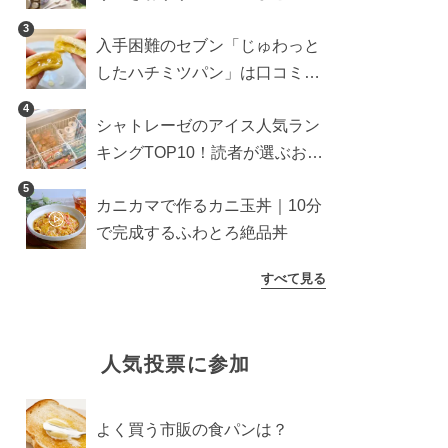
雑貨や収納グッズも
3
入手困難のセブン「じゅわっと
したハチミツパン」は口コミ通
り？よりおいしくなる食べ方も
4
シャトレーゼのアイス人気ラン
検証
キングTOP10！読者が選ぶおす
すめ商品は？
5
カニカマで作るカニ玉丼｜10分
で完成するふわとろ絶品丼
すべて見る
人気投票に参加
よく買う市販の食パンは？