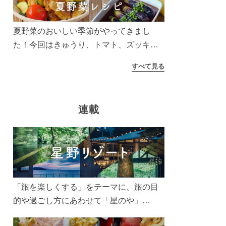
夏野菜のおいしい季節がやってきまし
た！今回はきゅうり、トマト、ズッキー
ニなどを使ったレシピをご紹介します。
すべて見る
太陽の光をたっぷりあびた夏野菜は栄養
もたっぷり。美味しく食べてパワーチャ
ージしましょう♪
連載
「旅を楽しくする」をテーマに、旅の目
的や過ごし方にあわせて「星のや」
「界」「リゾナーレ」「OMO(おも)」「B