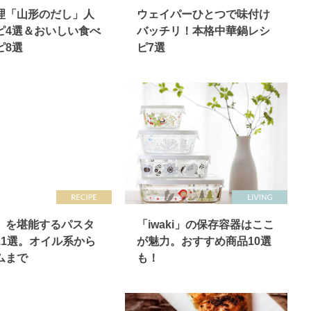
理「山形のだし」人
ウェイパーひとつで味付け
ピ4選＆おいしい食べ
バッチリ！本格中華鍋レシ
ピ8選
ピ7選
」を堪能するパスタ
「iwaki」の保存容器はここ
11選。オイル系から
が魅力。おすすめ商品10選
ムまで
も！