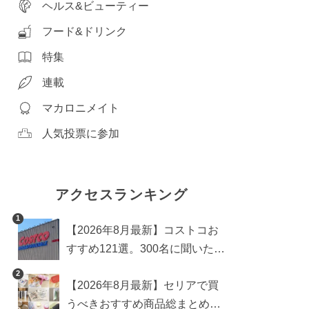
ヘルス&ビューティー
フード&ドリンク
特集
連載
マカロニメイト
人気投票に参加
アクセスランキング
1
【2026年8月最新】コストコお
すすめ121選。300名に聞いた買
うべき人気1位＆部門別おすす
2
【2026年8月最新】セリアで買
め商品も
うべきおすすめ商品総まとめ。