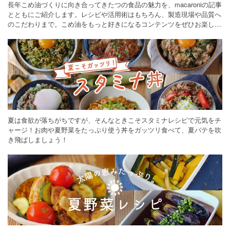
長年こめ油づくりに向き合ってきたつの食品の魅力を、macaroniの記事
とともにご紹介します。レシピや活用術はもちろん、製造現場や品質へ
のこだわりまで。こめ油をもっと好きになるコンテンツをぜひお楽しみ
ください。
夏は食欲が落ちがちですが、そんなときこそスタミナレシピで元気をチ
ャージ！お肉や夏野菜をたっぷり使う丼をガッツリ食べて、夏バテを吹
き飛ばしましょう！