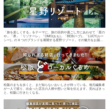
「旅を楽しくする」をテーマに、旅の目的や過ごし方にあわせて「星の
や」「界」「リゾナーレ」「OMO(おも)」「BEB(ベブ)」「LUCY(ルー
シー)」の 6 つのブランドを展開する星野リゾート。その魅力をお届け
する旅の連載。次の旅先探しのヒントにいかがですか？
松阪のまちを歩くと、まだ知らないおいしさが待っている。地元編集者
が一人で巡り、出会った店主の人柄や想いと味を伝えます。見ればきっ
と、松阪に行きたくなる。