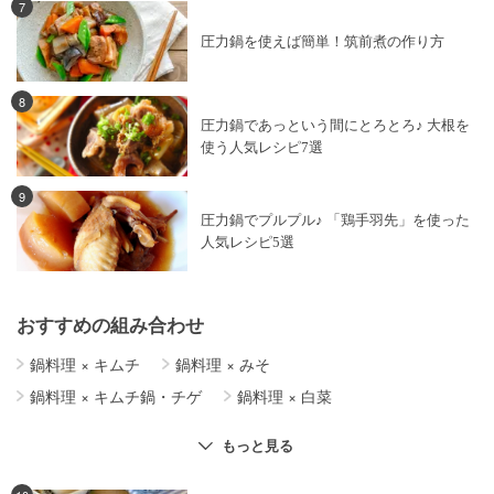
7
圧力鍋を使えば簡単！筑前煮の作り方
8
圧力鍋であっという間にとろとろ♪ 大根を
使う人気レシピ7選
9
圧力鍋でプルプル♪ 「鶏手羽先」を使った
人気レシピ5選
おすすめの組み合わせ
鍋料理
×
キムチ
鍋料理
×
みそ
鍋料理
×
キムチ鍋・チゲ
鍋料理
×
白菜
鍋料理
×
きのこ
鍋料理
×
キャベツ
もっと見る
野菜料理
×
簡単レシピ
鍋料理
×
塩
鍋料理
×
豚肉
鍋料理
×
すき焼き
鍋料理
×
レモン