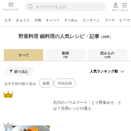
ログイン
メニュー
なす
きゅうり
大根
キャベツ
そうめん
ズッキーニ
ゴーヤ
ピーマ
野菜料理 鍋料理の人気レシピ・記事
（20件）
動画
読みもの
すべて
7件
13件
絞り込む
副菜
10分以内
おすすめの絞り込み
石川のソウルフード「とり野菜みそ」と
は？活用レシピ10選も