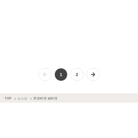
鍋料理
×
スパイス・香辛料
野菜料理
×
沖縄料理
野菜料理
×
牛乳
鍋料理
×
世界の料理
鍋料理
×
魚介類
鍋料理
×
麺料理
鍋料理
×
献立
野菜料理
×
小麦粉
鍋料理
×
だし汁
野菜料理
×
乾物・海藻・こんにゃく
野菜料理
×
カレー粉
野菜料理
×
オリーブオイル
野菜料理
×
点心
野菜料理
×
コンソメ
野菜料理
×
スパイス・香辛料
鍋料理
×
缶詰・瓶詰
鍋料理
×
春野菜
1
2
TOP
レシピ
野菜料理 鍋料理