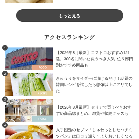
もっと見る
アクセスランキング
1
【2026年8月最新】コストコおすすめ121
選。300名に聞いた買うべき人気1位＆部門
別おすすめ商品も
2
きゅうりをサイダーに漬けるだけ！話題の
韓国レシピを試したら想像以上にアリでし
た
3
【2026年8月最新】セリアで買うべきおす
すめ商品総まとめ。雑貨や収納グッズも
4
入手困難のセブン「じゅわっとしたハチミ
ツパン」は口コミ通り？よりおいしくなる