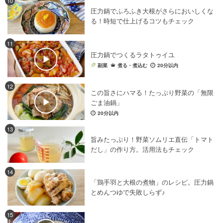
10
圧力鍋でふろふき大根がさらにおいしくな
鍋料理
×
うどん・きしめん
鍋料理
×
もやし
る！時短で仕上げるコツもチェック
鍋料理
×
簡単レシピ
鍋料理
×
鶏肉
鍋料理
×
レタス
鍋料理
×
韓国料理
鍋料理
×
大根
11
圧力鍋でつくるラタトゥイユ
野菜料理
×
秋・冬野菜
鍋料理
×
水炊き
副菜
煮る・煮込む
20分以内
鍋料理
×
牛肉
鍋料理
×
蒸し・ゆで料理(肉)
鍋料理
×
しょうゆ
鍋料理
×
しゃぶしゃぶ
12
この旨さにハマる！たっぷり野菜の「無限
鍋料理
×
豆腐料理
鍋料理
×
肉料理
ごま油鍋」
野菜料理
×
作り置き
野菜料理
20分以内
×
副菜
野菜料理
×
肉料理
鍋料理
×
鮭
鍋料理
×
魚
13
旨みたっぷり！野菜ソムリエ直伝「トマト
鍋料理
×
塩麹
鍋料理
×
牛乳
だし」の作り方。活用法もチェック
野菜料理
×
健康・ヘルシーレシピ
鍋料理
×
白だし
鍋料理
×
ほうれん草
鍋料理
×
にんにく
14
「鶏手羽と大根の煮物」のレシピ。圧力鍋
鍋料理
×
チーズ
野菜料理
×
お弁当
鍋料理
×
パスタ
とめんつゆで失敗しらず♪
鍋料理
×
電子レンジレシピ
鍋料理
×
魚介料理
15
鍋料理
×
ごま油
野菜料理
×
圧力鍋レシピ