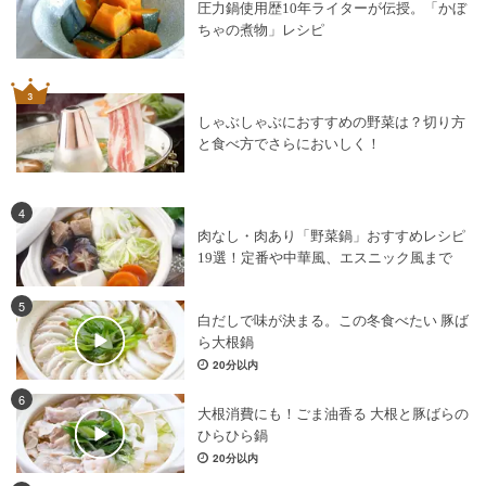
圧力鍋使用歴10年ライターが伝授。「かぼ
ちゃの煮物」レシピ
しゃぶしゃぶにおすすめの野菜は？切り方
と食べ方でさらにおいしく！
4
肉なし・肉あり「野菜鍋」おすすめレシピ
19選！定番や中華風、エスニック風まで
5
白だしで味が決まる。この冬食べたい 豚ば
ら大根鍋
20分以内
6
大根消費にも！ごま油香る 大根と豚ばらの
ひらひら鍋
20分以内