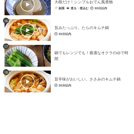
大根だけ！シンプルおでん風煮物
野菜料理
×
ソース・たれ
野菜料理
×
お菓子・スイーツ
副菜
煮る・煮込む
30分以内
野菜料理
×
時短レシピ
野菜料理
×
お米・ごはん
16
鍋料理
×
おでん
野菜料理
×
さっぱり
旨みたっぷり。たらのキムチ鍋
野菜料理
×
朝ごはんレシピ
鍋料理
×
炊き込みご飯
20分以内
鍋料理
×
油・油脂
野菜料理
×
パーティー料理
17
野菜料理
×
グラタン・ドリア・ラザニア
鍋でもレンジでも！最適なオクラのゆで時
野菜料理
×
夜ご飯レシピ
野菜料理
×
食パン
間
野菜料理
×
麺料理
野菜料理
×
和え物
18
野菜料理
×
豆腐料理
鍋料理
×
圧力鍋レシピ
旨辛味がおいしい。ささみのキムチ鍋
鍋料理
×
卵料理
鍋料理
×
豚バラ肉
20分以内
野菜料理
×
おせち料理
野菜料理
×
電子レンジレシピ
野菜料理
×
韓国料理
野菜料理
×
酢
野菜料理
×
梅干し
野菜料理
×
ジャム・はちみつ・ペースト
野菜料理
×
漬物・ピクルス
野菜料理
×
季節の料理