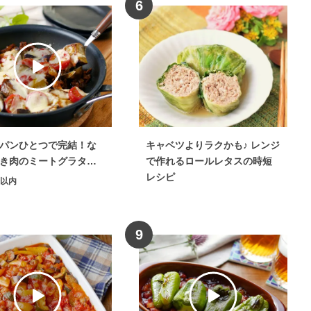
6
パンひとつで完結！な
キャベツよりラクかも♪ レンジ
き肉のミートグラタン
で作れるロールレタスの時短
レシピ
分以内
9