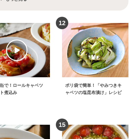
ーツ
野菜料理
×
圧力鍋レシピ
れ
野菜料理
×
お米・ごはん
12
シピ
野菜料理
×
さっぱり
ピ
野菜料理
×
パーティー料理
・ラザニア
野菜料理
×
夜ご飯レシピ
菜料理
×
麺料理
野菜料理
×
和え物
理
×
梅干し
コンソメ
×
ロールキャベツ
缶で！ロールキャベツ
ポリ袋で簡単！「やみつきキ
×
韓国料理
野菜料理
×
おせち料理
ト煮込み
ャベツの塩昆布漬け」レシピ
レシピ
野菜料理
×
季節の料理
ペースト
野菜料理
×
漬物・ピクルス
料理
×
牛乳
野菜料理
×
オリーブオイル
15
野菜料理
×
乾物・海藻・こんにゃく