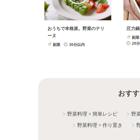
おうちで本格派。野菜のテリ
圧力鍋
ーヌ
副菜
20
副菜
30分以内
おすす
野菜料理
×
簡単レシピ
野
野菜料理
×
作り置き
野菜料理
×
健康・ヘル