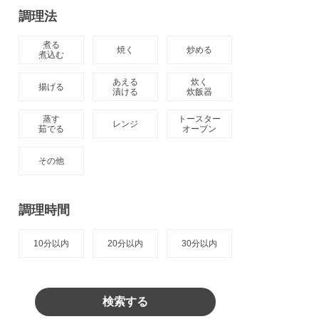
調理法
煮る

焼く
炒める
煮込む
あえる

炊く

揚げる
漬ける
炊飯器
蒸す

トースター

レンジ
茹でる
オーブン
その他
調理時間
10分以内
20分以内
30分以内
検索する