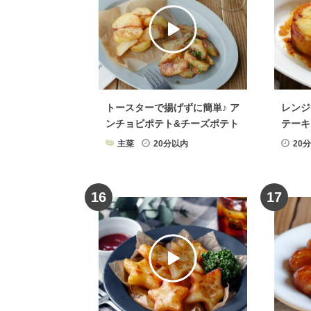
野菜料理
×
小麦粉
野菜料
トースターで揚げずに簡単♪ ア
レンジ
ンチョビポテト&チーズポテト
テーキ
主菜
20分以内
20
16
17