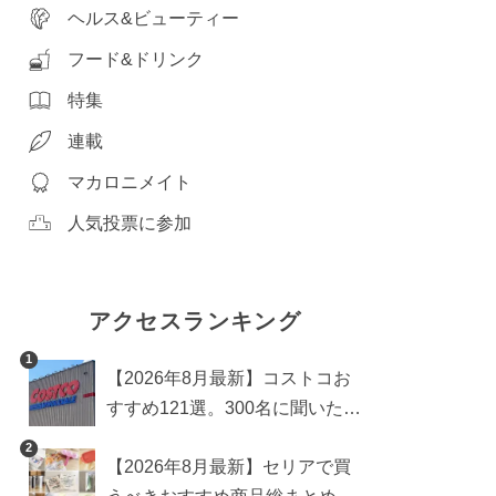
ヘルス&ビューティー
フード&ドリンク
特集
連載
マカロニメイト
人気投票に参加
アクセスランキング
1
【2026年8月最新】コストコお
すすめ121選。300名に聞いた買
うべき人気1位＆部門別おすす
2
【2026年8月最新】セリアで買
め商品も