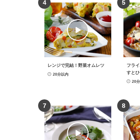
4
5
レンジで完結！野菜オムレツ
フライ
すとひ
20分以内
風
20
7
8