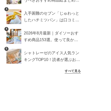
うべきおすすめ商品総まとめ。
雑貨や収納グッズも
3
入手困難のセブン「じゅわっと
したハチミツパン」は口コミ通
り？よりおいしくなる食べ方も
4
2026年8月最新｜ダイソーおす
検証
すめ商品153選。使って良かっ
た神アイテムを厳選
5
シャトレーゼのアイス人気ラン
キングTOP10！読者が選ぶおす
すめ商品は？
すべて見る