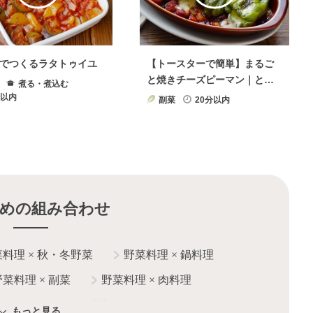
でつくるラタトゥイユ
【トースターで簡単】まるご
と焼きチーズピーマン｜とろ
煮る・煮込む
けるチーズがたまらない
分以内
副菜
20分以内
めの組み合わせ
菜料理
×
秋・冬野菜
野菜料理
×
鍋料理
野菜料理
×
副菜
野菜料理
×
肉料理
シーレシピ
野菜料理
×
お弁当
もっと見る