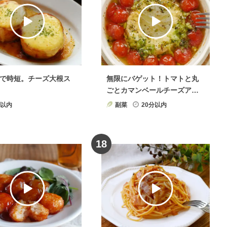
理
×
スパイス・香辛料
野菜料理
×
点心
で時短。チーズ大根ス
無限にバゲット！トマトと丸
ごとカマンベールチーズアヒ
ージョ
分以内
副菜
20分以内
18