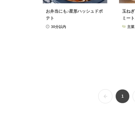
お弁当にも♪星形ハッシュドポ
玉ねぎ
テト
ミート
30分以内
主菜
1