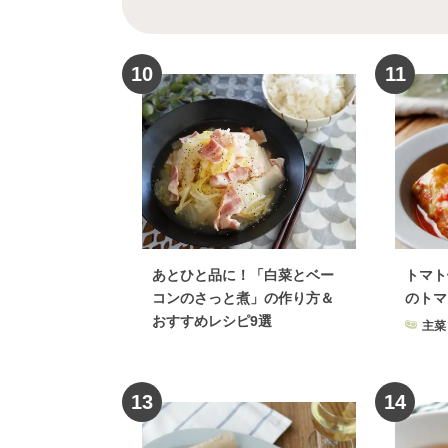
野菜料理
×
お菓子・スイ
野菜料理
×
ソース・た
10
11
野菜料理
×
時短レ
野菜料理
×
朝ごはんレシ
野菜料理
×
グラタン・ドリア
野菜料理
×
食パン
野
野菜料理
×
豆腐料理
野菜料
あとひと品に！「白菜とベー
トマト
野菜料理
×
酢
野菜料理
コンのさっと煮」の作り方＆
のトマ
野菜料理
×
電子レンジ
おすすめレシピ9選
主菜
野菜料理
×
ジャム・はちみつ・
野菜料理
×
沖縄料理
野菜
13
14
野菜料理
×
カレー粉