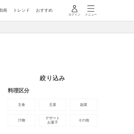
動画
トレンド
おすすめ
ログイン
メニュー
絞り込み
料理区分
主食
主菜
副菜
デザート

汁物
その他
お菓子