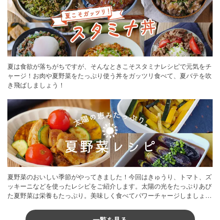
夏は食欲が落ちがちですが、そんなときこそスタミナレシピで元気をチ
ャージ！お肉や夏野菜をたっぷり使う丼をガッツリ食べて、夏バテを吹
き飛ばしましょう！
夏野菜のおいしい季節がやってきました！今回はきゅうり、トマト、ズ
ッキーニなどを使ったレシピをご紹介します。太陽の光をたっぷりあび
た夏野菜は栄養もたっぷり。美味しく食べてパワーチャージしましょう
♪
一覧を見る