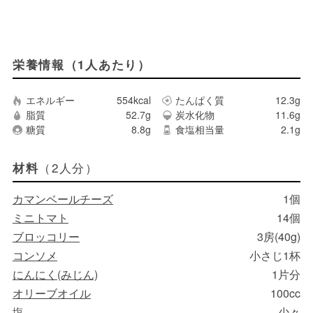
栄養情報（1人あたり）
エネルギー
554kcal
たんぱく質
12.3g
脂質
52.7g
炭水化物
11.6g
糖質
8.8g
食塩相当量
2.1g
（2人分）
材料
カマンベールチーズ
1個
ミニトマト
14個
ブロッコリー
3房(40g)
コンソメ
小さじ1杯
にんにく(みじん)
1片分
オリーブオイル
100cc
塩
少々