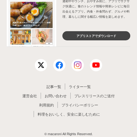
通勤中やランチ、おやすみ前に、アプリでサクサ
ク快適に。食のトレンド情報や簡単レシピに毎日
出会えるアプリ。内食・外食問わず、グルメや料
理、暮らしに関する幅広い情報を楽しめます。
アプリストアでダウンロード
記事一覧
ライター一覧
運営会社
お問い合わせ
プレスリリースのご送付
利用規約
プライバシーポリシー
料理をおいしく、安全に楽しむために
© macaroni All Rights Reserved.