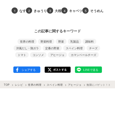
1
なす
2
きゅうり
3
大根
4
キャベツ
5
そうめん
この記事に関するキーワード
世界の料理
野菜料理
野菜
乳製品
調味料
洋風だし・鶏ガラ
定番の野菜
スペイン料理
チーズ
トマト
コンソメ
アヒージョ
カマンベールチーズ
TOP
レシピ
世界の料理
スペイン料理
アヒージョ
無限にバゲット！トマ