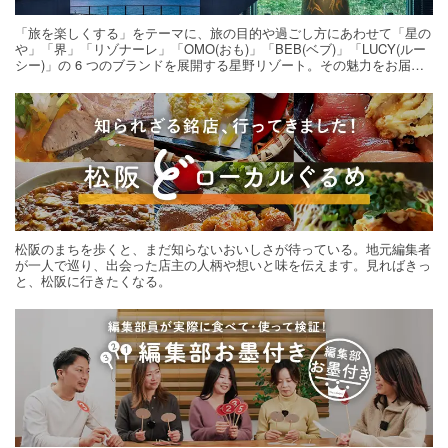
「旅を楽しくする」をテーマに、旅の目的や過ごし方にあわせて「星の
や」「界」「リゾナーレ」「OMO(おも)」「BEB(ベブ)」「LUCY(ルー
シー)」の 6 つのブランドを展開する星野リゾート。その魅力をお届け
する旅の連載。次の旅先探しのヒントにいかがですか？
松阪のまちを歩くと、まだ知らないおいしさが待っている。地元編集者
が一人で巡り、出会った店主の人柄や想いと味を伝えます。見ればきっ
と、松阪に行きたくなる。