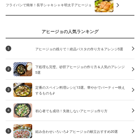
フライパンで簡単！長芋シャキシャキ明太子アヒージョ
アヒージョの人気ランキング
アヒージョの残りで！絶品パスタの作り方＆アレンジ5選
1
下処理も完璧。砂肝アヒージョの作り方＆人気のアレンジ
2
5選
定番のスペイン料理レシピ13選。華やかでパーティー映え
3
するものも♪
初心者でも成功！失敗しないアヒージョ作り方
4
組み合わせいろいろ♪ アヒージョの献立おすすめ20選
5