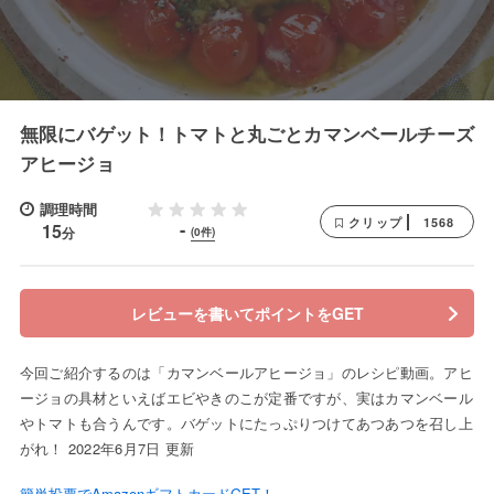
無限にバゲット！トマトと丸ごとカマンベールチーズ
アヒージョ
調理時間
1568
クリップ
-
15
分
(0件)
レビューを書いてポイントをGET
今回ご紹介するのは「カマンベールアヒージョ」のレシピ動画。アヒ
ージョの具材といえばエビやきのこが定番ですが、実はカマンベール
やトマトも合うんです。バゲットにたっぷりつけてあつあつを召し上
がれ！ 2022年6月7日 更新
簡単投票でAmazonギフトカードGET！