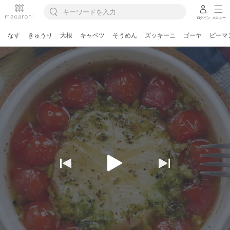
ログイン
メニュー
なす
きゅうり
大根
キャベツ
そうめん
ズッキーニ
ゴーヤ
ピーマ