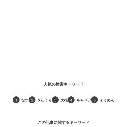
人気の検索キーワード
1
なす
2
きゅうり
3
大根
4
キャベツ
5
そうめん
この記事に関するキーワード