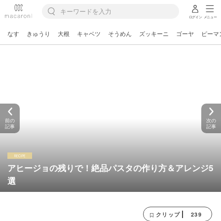
ログイン
メニュー
なす
きゅうり
大根
キャベツ
そうめん
ズッキーニ
ゴーヤ
ピーマ
前の
次の
記事
記事
アヒージョの残りで！絶品パスタの作り方＆アレンジ5
選
239
クリップ