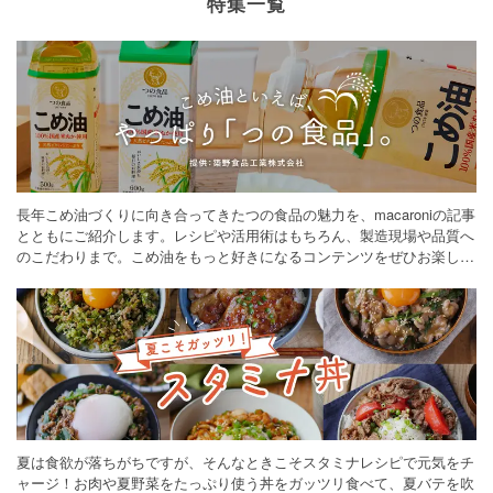
特集一覧
長年こめ油づくりに向き合ってきたつの食品の魅力を、macaroniの記事
とともにご紹介します。レシピや活用術はもちろん、製造現場や品質へ
のこだわりまで。こめ油をもっと好きになるコンテンツをぜひお楽しみ
ください。
夏は食欲が落ちがちですが、そんなときこそスタミナレシピで元気をチ
ャージ！お肉や夏野菜をたっぷり使う丼をガッツリ食べて、夏バテを吹