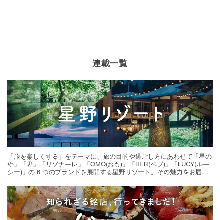
連載一覧
「旅を楽しくする」をテーマに、旅の目的や過ごし方にあわせて「星の
や」「界」「リゾナーレ」「OMO(おも)」「BEB(ベブ)」「LUCY(ルー
シー)」の 6 つのブランドを展開する星野リゾート。その魅力をお届け
する旅の連載。次の旅先探しのヒントにいかがですか？