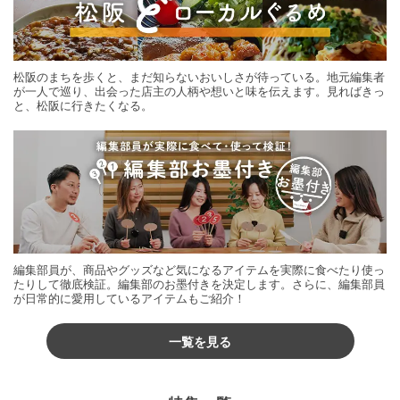
松阪のまちを歩くと、まだ知らないおいしさが待っている。地元編集者
が一人で巡り、出会った店主の人柄や想いと味を伝えます。見ればきっ
と、松阪に行きたくなる。
編集部員が、商品やグッズなど気になるアイテムを実際に食べたり使っ
たりして徹底検証。編集部のお墨付きを決定します。さらに、編集部員
が日常的に愛用しているアイテムもご紹介！
一覧を見る