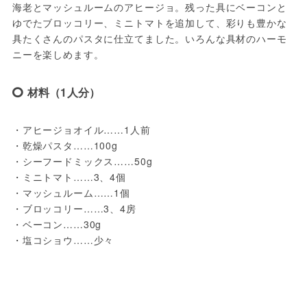
海老とマッシュルームのアヒージョ。残った具にベーコンと
ゆでたブロッコリー、ミニトマトを追加して、彩りも豊かな
具たくさんのパスタに仕立てました。いろんな具材のハーモ
材料（1人分）
・アヒージョオイル……1人前

・乾燥パスタ……100g

・シーフードミックス……50g

・ミニトマト……3、4個

・マッシュルーム……1個

・ブロッコリー……3、4房

・ベーコン……30g

・塩コショウ……少々