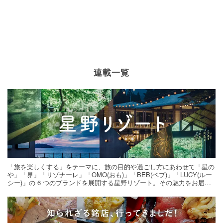
連載一覧
「旅を楽しくする」をテーマに、旅の目的や過ごし方にあわせて「星の
や」「界」「リゾナーレ」「OMO(おも)」「BEB(ベブ)」「LUCY(ルー
シー)」の 6 つのブランドを展開する星野リゾート。その魅力をお届け
する旅の連載。次の旅先探しのヒントにいかがですか？