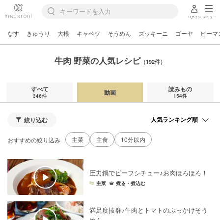
ログイン
メニュー
なす
きゅうり
大根
キャベツ
そうめん
ズッキーニ
ゴーヤ
ピーマ
牛肉 野菜の人気レシピ
（192件）
すべて
読みもの
動画
346件
154件
絞り込む
主菜
主食
10分以内
おすすめの絞り込み
圧力鍋でビーフシチュー♪お肉ほろほろ！
主菜
煮る・煮込む
満足度抜群♪牛肉とトマトのぶっかけそう