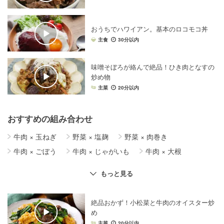
おうちでハワイアン。基本のロコモコ丼
主食
30分以内
味噌そぼろが絡んで絶品！ひき肉となすの
炒め物
主菜
20分以内
おすすめの組み合わせ
牛肉
×
玉ねぎ
野菜
×
塩麹
野菜
×
肉巻き
牛肉
×
ごぼう
牛肉
×
じゃがいも
牛肉
×
大根
牛肉
×
しぐれ煮
牛肉
×
キャベツ
牛肉
×
白菜
もっと見る
野菜
×
うどん
野菜
×
豚肉
野菜
×
鶏肉
牛肉
×
ステーキ
牛肉
×
鍋料理
牛肉
×
カレー
絶品おかず！小松菜と牛肉のオイスター炒
野菜
×
スムージー
野菜
×
餃子
牛肉
×
豆腐
め
牛肉
×
ひき肉
野菜
×
テリーヌ
牛肉
×
卵
主菜
20分以内