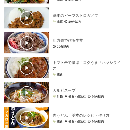
野菜
×
マリネ
野菜
×
鶏もも肉
野菜
×
魚
基本のビーフストロガノフ
牛肉
×
ハンバーグ
野菜
×
煮物
野菜
×
天ぷら
主菜
20分以内
野菜
×
ケーキ
野菜
×
ポタージュ
野菜
×
素揚げ
野菜
×
パン
野菜
×
ピクルス
野菜
×
かき揚げ
圧力鍋で作る牛丼
野菜
×
コロッケ
野菜
×
寿司
野菜
×
しゃぶしゃぶ
20分以内
野菜
×
サンドイッチ
牛肉
×
圧力鍋レシピ
野菜
×
クッキー
野菜
×
ふりかけ
野菜
×
昆布
トマト缶で濃厚！コクうま「ハヤシライ
牛肉
×
豚肉
牛肉
×
ソース・たれ
ス」
主食
野菜
×
ドレッシング
野菜
×
クラッカー
野菜
×
ご飯
野菜
×
ゼリー
牛肉
×
寿司
カルビスープ
牛肉
×
スープ・汁物・シチュー
牛肉
×
牛乳
汁物
煮る・煮込む
20分以内
牛肉
×
レトルト・インスタント食品・缶詰
牛肉
×
スパイス・香辛料
牛肉
×
献立
肉うどん｜基本のレシピ・作り方
牛肉
×
ワンパン・フライパンレシピ
牛肉
×
カレー粉
主食
煮る・煮込む
20分以内
牛肉
×
ワイン