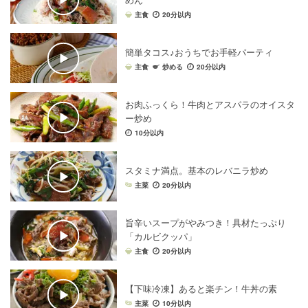
めん
主食
20分以内
簡単タコス♪おうちでお手軽パーティ
主食
炒める
20分以内
お肉ふっくら！牛肉とアスパラのオイスタ
ー炒め
10分以内
スタミナ満点。基本のレバニラ炒め
主菜
20分以内
旨辛いスープがやみつき！具材たっぷり
「カルビクッパ」
主食
20分以内
【下味冷凍】あると楽チン！牛丼の素
主菜
10分以内