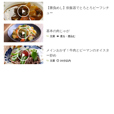
【勝負めし】炊飯器でとろとろビーフシチ
ュー
基本の肉じゃが
主菜
煮る・煮込む
メインおかず！牛肉とピーマンのオイスタ
ー炒め
主菜
20分以内