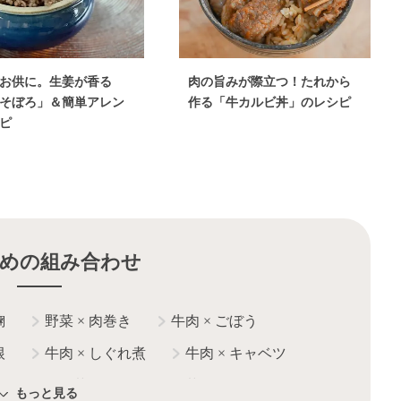
お供に。生姜が香る
肉の旨みが際立つ！たれから
そぼろ」＆簡単アレン
作る「牛カルビ丼」のレシピ
ピ
めの組み合わせ
麹
野菜
×
肉巻き
牛肉
×
ごぼう
根
牛肉
×
しぐれ煮
牛肉
×
キャベツ
どん
野菜
×
豚肉
野菜
×
鶏肉
もっと見る