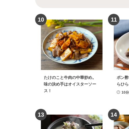
牛肉
×
ステーキ
牛肉
×
鍋料
野菜
×
餃子
牛肉
×
豆腐
10
11
牛肉
×
卵
野菜
×
マリ
牛肉
×
ハンバーグ
野菜
×
野菜
×
ポタージュ
野菜
×
素
野菜
×
かき揚げ
野菜
×
しゃぶしゃぶ
野菜
たけのこと牛肉の中華炒め。
ポン酢
野菜
×
クッキー
野菜
×
ふ
味の決め手はオイスターソー
らひら
牛肉
×
ソース・たれ
野
ス！
10
野菜
×
ご飯
牛肉
×
スープ・汁
13
14
牛肉
×
レトルト・インスタント