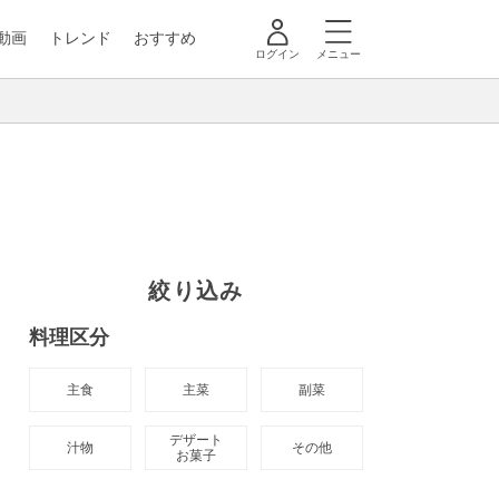
動画
トレンド
おすすめ
ログイン
メニュー
絞り込み
料理区分
主食
主菜
副菜
デザート

汁物
その他
お菓子