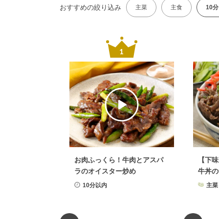
おすすめの絞り込み
主菜
主食
10
お肉ふっくら！牛肉とアスパ
【下味
ラのオイスター炒め
牛丼の
10分以内
主菜