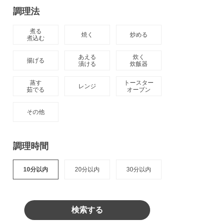
調理法
煮る

焼く
炒める
煮込む
あえる

炊く

揚げる
漬ける
炊飯器
蒸す

トースター

レンジ
茹でる
オーブン
その他
調理時間
10分以内
20分以内
30分以内
検索する