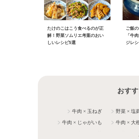
たけのこはこう食べるのが正
ご飯の
解！野菜ソムリエ考案のおい
「牛肉
しいレシピ5選
ジレシ
おすす
牛肉
×
玉ねぎ
野菜
×
塩
牛肉
×
じゃがいも
牛肉
×
大
牛肉
×
白菜
野菜
×
う