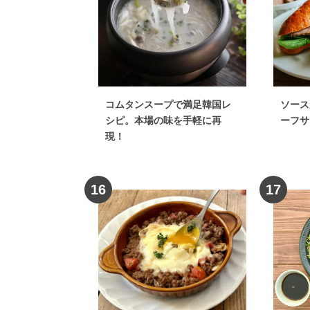
牛肉
×
献立
牛肉
×
ワンパ
コムタンスープで満足韓国レ
ソース
シピ。本場の味を手軽に再
ーフサ
現！
16
17