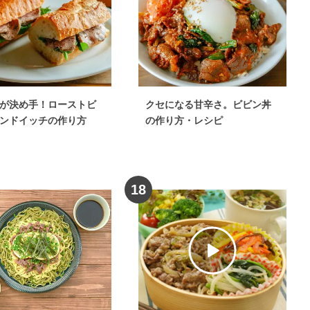
ン・フライパンレシピ
牛肉
×
カレー粉
牛肉
×
ワイン
が決め手！ローストビ
クセになる甘辛さ。ビビン丼
ンドイッチの作り方
の作り方・レシピ
18