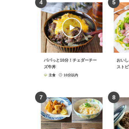
4
5
パパっと10分！チェダーチー
おいし
ズ牛丼
ストビ
主食
10分以内
7
8