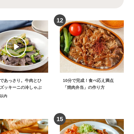
理
牛肉
×
カレー
野菜
×
スムージー
牛肉
×
ひき肉
野菜
×
テリーヌ
12
ネ
野菜
×
鶏もも肉
野菜
×
魚
煮物
野菜
×
天ぷら
野菜
×
ケーキ
揚げ
野菜
×
パン
野菜
×
ピクルス
野菜
×
コロッケ
野菜
×
寿司
×
サンドイッチ
牛肉
×
圧力鍋レシピ
であっさり。牛肉とひ
10分で完成！食べ応え満点
りかけ
野菜
×
昆布
牛肉
×
豚肉
ズッキーニの冷しゃぶ
「焼肉弁当」の作り方
菜
×
ドレッシング
野菜
×
クラッカー
分以内
野菜
×
ゼリー
牛肉
×
寿司
物・シチュー
牛肉
×
牛乳
15
食品・缶詰
牛肉
×
スパイス・香辛料