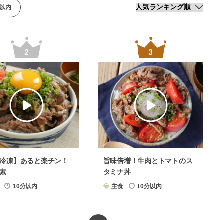
分以内
冷凍】あると楽チン！
旨味倍増！牛肉とトマトのス
素
タミナ丼
10分以内
主食
10分以内