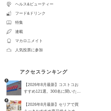
ヘルス&ビューティー
フード&ドリンク
特集
連載
マカロニメイト
人気投票に参加
アクセスランキング
1
【2026年8月最新】コストコお
すすめ121選。300名に聞いた買
うべき人気1位＆部門別おすす
2
【2026年8月最新】セリアで買
め商品も