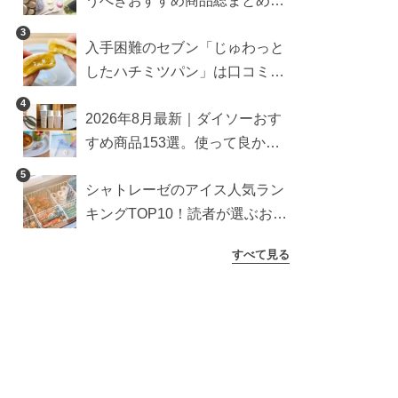
うべきおすすめ商品総まとめ。
雑貨や収納グッズも
3
入手困難のセブン「じゅわっと
したハチミツパン」は口コミ通
り？よりおいしくなる食べ方も
4
2026年8月最新｜ダイソーおす
検証
すめ商品153選。使って良かっ
た神アイテムを厳選
5
シャトレーゼのアイス人気ラン
キングTOP10！読者が選ぶおす
すめ商品は？
すべて見る