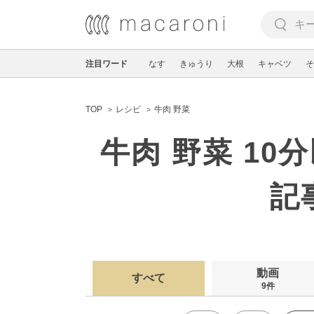
注目ワード
なす
きゅうり
大根
キャベツ
そ
TOP
レシピ
牛肉 野菜
牛肉 野菜 1
記
動画
すべて
9件