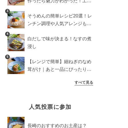
作ったら魅力がわかった！工程
10分の作り方
3
そうめんの簡単レシピ20選！レ
ンチン調理や人気アレンジも紹
介
4
白だしで味が決まる！なすの煮
浸し
5
【レンジで簡単】細ねぎのなめ
茸がけ｜あと一品にぴったり副
菜
すべて見る
人気投票に参加
長崎のおすすめのお土産は？