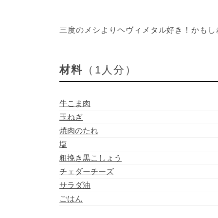
三度のメシよりヘヴィメタル好き！かもし
材料
（1人分）
牛こま肉
玉ねぎ
焼肉のたれ
塩
粗挽き黒こしょう
チェダーチーズ
サラダ油
ごはん