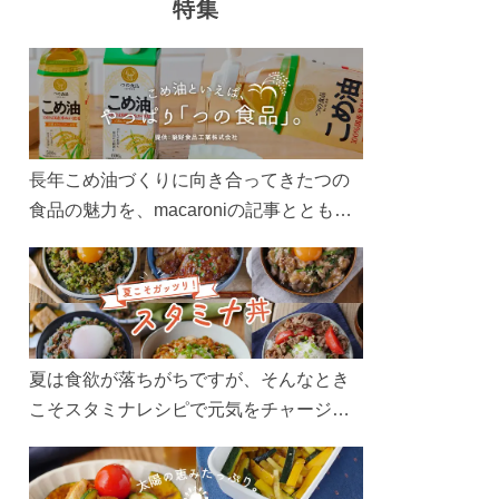
特集
長年こめ油づくりに向き合ってきたつの
食品の魅力を、macaroniの記事とともに
ご紹介します。レシピや活用術はもちろ
ん、製造現場や品質へのこだわりまで。
こめ油をもっと好きになるコンテンツを
ぜひお楽しみください。
夏は食欲が落ちがちですが、そんなとき
こそスタミナレシピで元気をチャージ！
お肉や夏野菜をたっぷり使う丼をガッツ
リ食べて、夏バテを吹き飛ばしましょ