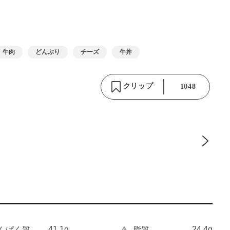
牛肉
どんぶり
チーズ
牛丼
クリップ
1048
41.1g
24.4g
んぱく質
脂質