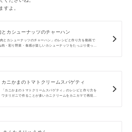
てくださいね。
ますよ。
肉とカシューナッツのチャーハン
鶏肉とカシューナッツのチャーハン」のレシピと作り方を動画で
ね肉・彩り野菜・食感が楽しいカシューナッツをたっぷり使った
パパっと作れるのに、ひと味違うチャーハンです。
。カニかまのトマトクリームスパゲティ
！「カニかまのトマトクリームスパゲティ」のレシピと作り方を
。ワタリガニで作ることが多いカニクリームをカニカマで再現♪
なくトマトジュースを使うので、よりお手軽。コンビニ食材でパ
たっぷりなひと品です。