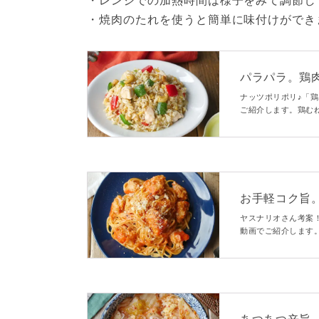
・レンジでの加熱時間は様子をみて調節し
・焼肉のたれを使うと簡単に味付けができ
パラパラ。鶏
ナッツポリポリ♪「
ご紹介します。鶏む
欲張りチャーハン。
お手軽コク旨
ヤスナリオさん考案
動画でご紹介します
さらにトマト缶では
パっと作れる、旨味