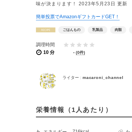
味が決まります！
2023年5月23日 更新
簡単投票でAmazonギフトカードGET！
ごはんもの
乳製品
肉類
調理時間
10 分
-
(0件)
ライター :
macaroni_channel
栄養情報（1人あたり）
716kcal
エネルギー
た