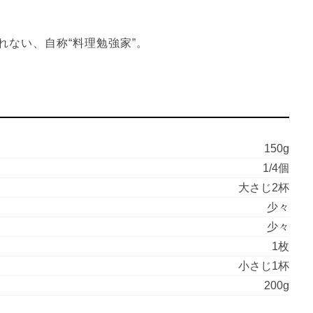
れない、自称“料理勉強家”。
150g
1/4個
大さじ2杯
少々
少々
1枚
小さじ1杯
200g