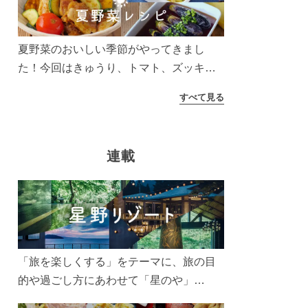
う！
夏野菜のおいしい季節がやってきまし
た！今回はきゅうり、トマト、ズッキー
ニなどを使ったレシピをご紹介します。
すべて見る
太陽の光をたっぷりあびた夏野菜は栄養
もたっぷり。美味しく食べてパワーチャ
ージしましょう♪
連載
「旅を楽しくする」をテーマに、旅の目
的や過ごし方にあわせて「星のや」
「界」「リゾナーレ」「OMO(おも)」「B