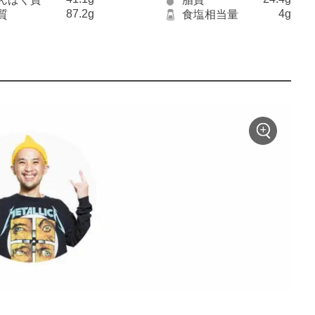
87.2g
4g
質
食塩相当量