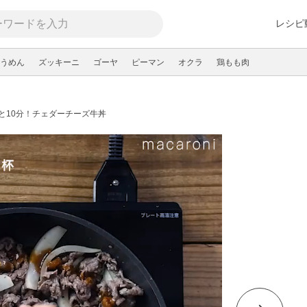
レシピ
うめん
ズッキーニ
ゴーヤ
ピーマン
オクラ
鶏もも肉
と10分！チェダーチーズ牛丼