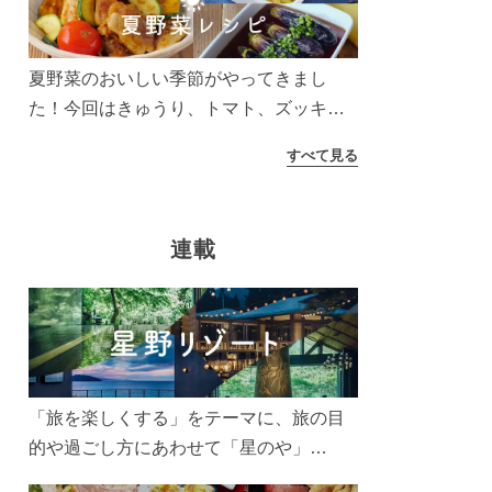
う！
夏野菜のおいしい季節がやってきまし
た！今回はきゅうり、トマト、ズッキー
ニなどを使ったレシピをご紹介します。
すべて見る
太陽の光をたっぷりあびた夏野菜は栄養
もたっぷり。美味しく食べてパワーチャ
ージしましょう♪
連載
「旅を楽しくする」をテーマに、旅の目
的や過ごし方にあわせて「星のや」
「界」「リゾナーレ」「OMO(おも)」「B