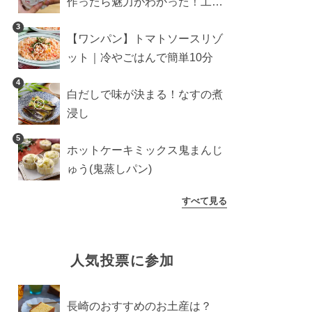
作ったら魅力がわかった！工程
10分の作り方
3
【ワンパン】トマトソースリゾ
ット｜冷やごはんで簡単10分
4
白だしで味が決まる！なすの煮
浸し
5
ホットケーキミックス鬼まんじ
ゅう(鬼蒸しパン)
すべて見る
人気投票に参加
長崎のおすすめのお土産は？