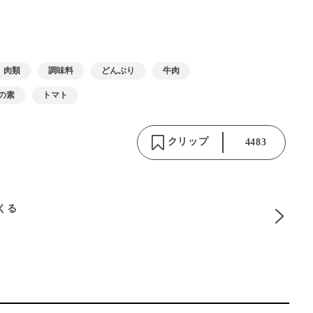
肉類
調味料
どんぶり
牛肉
の素
トマト
クリップ
4483
りくる