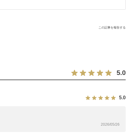
温泉卵を絡めればさらにおいしさが増すひと品です。レンジで簡
がない時にもぴったりですよ。
この記事を報告する
5.0
5.0
2026/05/26