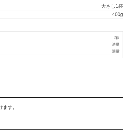
大さじ1杯
400g
2個
適量
適量
けます。