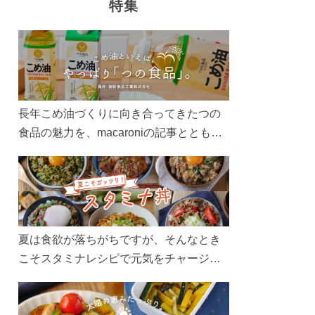
特集
長年こめ油づくりに向き合ってきたつの
食品の魅力を、macaroniの記事とともに
ご紹介します。レシピや活用術はもちろ
ん、製造現場や品質へのこだわりまで。
こめ油をもっと好きになるコンテンツを
ぜひお楽しみください。
夏は食欲が落ちがちですが、そんなとき
こそスタミナレシピで元気をチャージ！
お肉や夏野菜をたっぷり使う丼をガッツ
リ食べて、夏バテを吹き飛ばしましょ