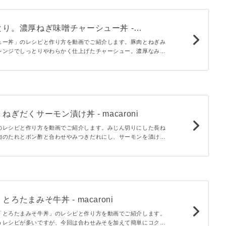
り。濃厚ねぎ味噌チャーシュー丼 -
ュー丼」のレシピと作り方を動画でご紹介します。豚肉とねぎみ
レンジでしっとりやわらかく仕上げたチャーシュー。濃厚なみそ
性も抜群。がっつり食べたいときにもピッタリなひと品です♪
ぎだくサーモン漬け丼 - macaroni
のレシピと作り方を動画でご紹介します。みじん切りにした長ね
肉のたれとポン酢と合わせやみつきだれにし、サーモンを漬け込
だサーモンがごはんと相性抜群。卵黄のまろやかさがさらに食欲
。
ろたまみそ牛丼 - macaroni
「とろたまみそ牛丼」のレシピと作り方を動画でご紹介します。
うレシピが多いですが、今回は合わせみそを加えて簡単にコクう