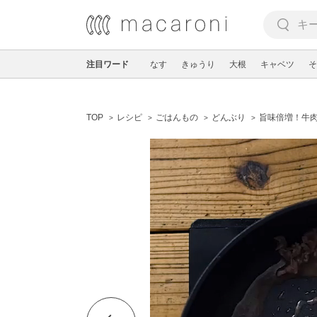
注目ワード
なす
きゅうり
大根
キャベツ
そ
TOP
レシピ
ごはんもの
どんぶり
旨味倍増！牛