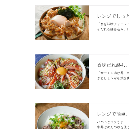
レンジでしっと
macaroni
「ねぎ味噌チャーシ
そだれを揉み込み、
だれがごはんとの相
香味だれ絡む。ね
「サーモン漬け丼」
ぎとしょうがを焼き
みました。染み込ん
をそそるひと品です
レンジで簡単。と
パパっとコクうま！
牛丼はめんつゆを使