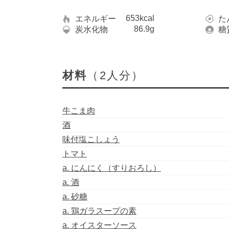
653kcal
エネルギー
た
86.9g
炭水化物
糖
材料
（2人分）
牛こま肉
酒
味付塩こしょう
トマト
a. にんにく（すりおろし）
a. 酒
a. 砂糖
a. 鶏ガラスープの素
a. オイスターソース