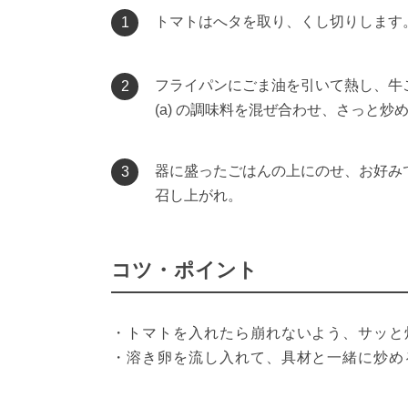
トマトはへタを取り、くし切りします
1
フライパンにごま油を引いて熱し、牛
2
(a) の調味料を混ぜ合わせ、さっと炒
器に盛ったごはんの上にのせ、お好み
3
召し上がれ。
コツ・ポイント
・トマトを入れたら崩れないよう、サッと
・溶き卵を流し入れて、具材と一緒に炒め