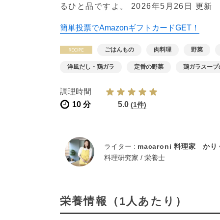
るひと品ですよ。
2026年5月26日 更新
簡単投票でAmazonギフトカードGET！
ごはんもの
肉料理
野菜
洋風だし・鶏ガラ
定番の野菜
鶏ガラスープ
調理時間
10 分
5.0
(1件)
ライター :
macaroni 料理家 か
料理研究家 / 栄養士
栄養情報（1人あたり）