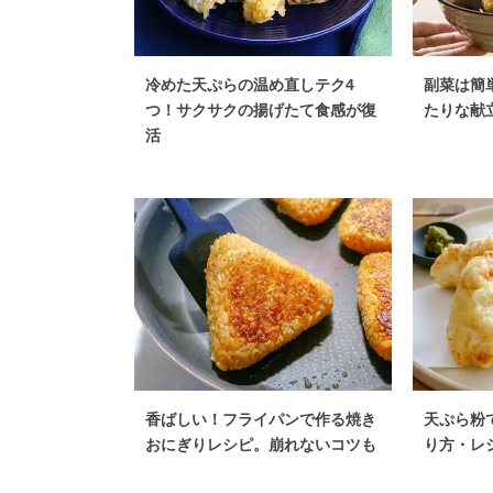
冷めた天ぷらの温め直しテク4
副菜は簡
つ！サクサクの揚げたて食感が復
たりな献
活
香ばしい！フライパンで作る焼き
天ぷら粉
おにぎりレシピ。崩れないコツも
り方・レ