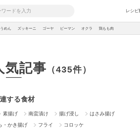
レシピ
うめん
ズッキーニ
ゴーヤ
ピーマン
オクラ
鶏もも肉
人気記事
（435件）
連する食材
素揚げ
南蛮漬け
揚げ浸し
はさみ揚げ
ら・かき揚げ
フライ
コロッケ