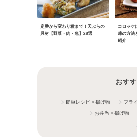
定番から変わり種まで！天ぷらの
コロッケ
具材【野菜・肉・魚】28選
凍の方法
紹介
おすす
簡単レシピ
×
揚げ物
フラ
お弁当
×
揚げ物
ワンパン・フ