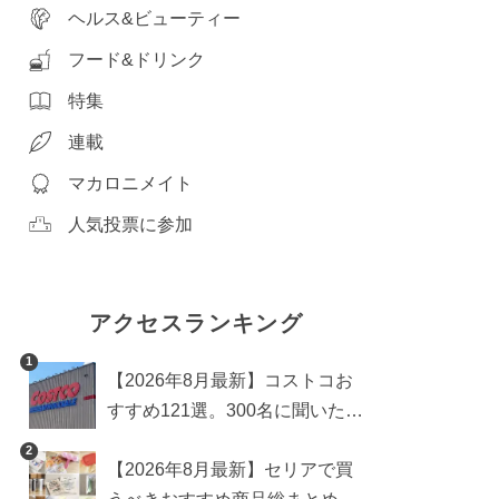
ヘルス&ビューティー
フード&ドリンク
特集
連載
マカロニメイト
人気投票に参加
アクセスランキング
1
【2026年8月最新】コストコお
すすめ121選。300名に聞いた買
うべき人気1位＆部門別おすす
2
【2026年8月最新】セリアで買
め商品も