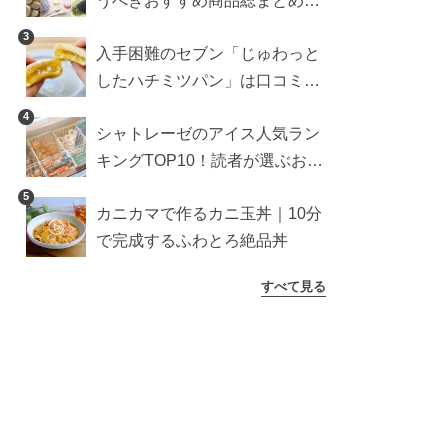
うべきおすすめ商品総まとめ。
雑貨や収納グッズも
3
入手困難のセブン「じゅわっと
したハチミツパン」は口コミ通
り？よりおいしくなる食べ方も
4
シャトレーゼのアイス人気ラン
検証
キングTOP10！読者が選ぶおす
すめ商品は？
5
カニカマで作るカニ玉丼｜10分
で完成するふわとろ絶品丼
すべて見る