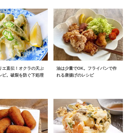
リエ直伝！オクラの天ぷ
油は少量でOK。フライパンで作
シピ。破裂を防ぐ下処理
れる唐揚げのレシピ