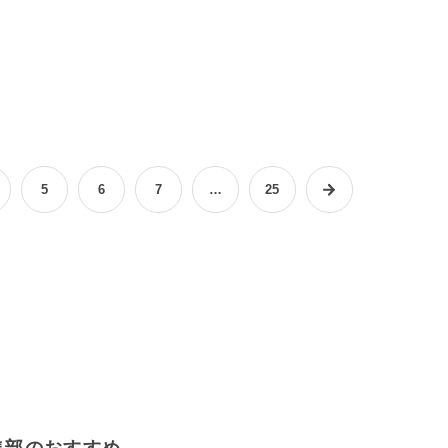
5
6
7
…
25