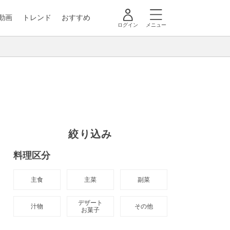
動画
トレンド
おすすめ
ログイン
メニュー
絞り込み
料理区分
主食
主菜
副菜
デザート

汁物
その他
お菓子