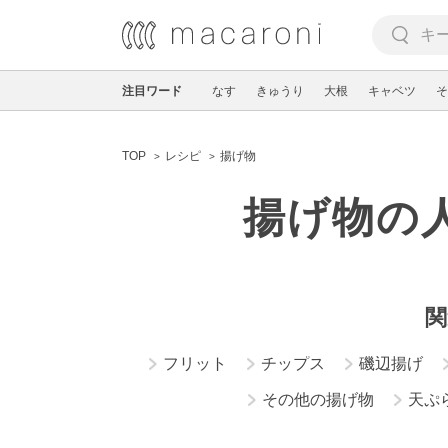
注目ワード
なす
きゅうり
大根
キャベツ
そ
TOP
レシピ
揚げ物
揚げ物の
関
フリット
チップス
磯辺揚げ
その他の揚げ物
天ぷ