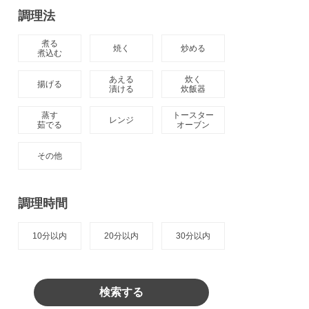
調理法
煮る

焼く
炒める
煮込む
あえる

炊く

揚げる
漬ける
炊飯器
蒸す

トースター

レンジ
茹でる
オーブン
その他
調理時間
10分以内
20分以内
30分以内
検索する