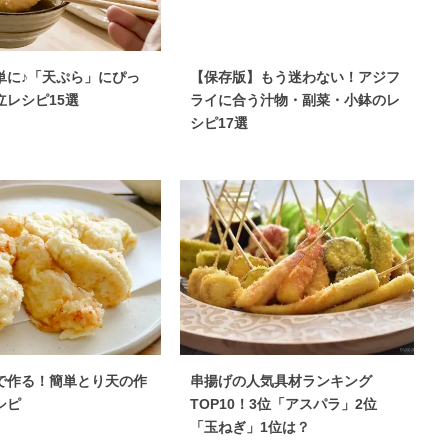
単に♪「天ぷら」にぴっ
【保存版】もう迷わない！アジフ
立レシピ15選
ライに合う汁物・副菜・小鉢のレ
シピ17選
で作る！簡単とり天の作
串揚げの人気具材ランキング
シピ
TOP10！3位「アスパラ」2位
「玉ねぎ」1位は？