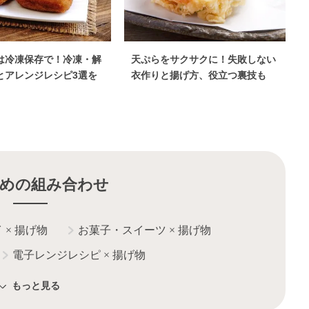
は冷凍保存で！冷凍・解
天ぷらをサクサクに！失敗しない
とアレンジレシピ3選を
衣作りと揚げ方、役立つ裏技も
めの組み合わせ
イ
×
揚げ物
お菓子・スイーツ
×
揚げ物
電子レンジレシピ
×
揚げ物
ライパンレシピ
×
揚げ物
もっと見る