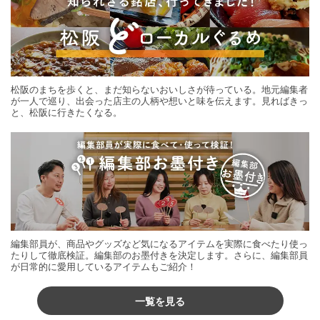
松阪のまちを歩くと、まだ知らないおいしさが待っている。地元編集者
が一人で巡り、出会った店主の人柄や想いと味を伝えます。見ればきっ
と、松阪に行きたくなる。
編集部員が、商品やグッズなど気になるアイテムを実際に食べたり使っ
たりして徹底検証。編集部のお墨付きを決定します。さらに、編集部員
が日常的に愛用しているアイテムもご紹介！
一覧を見る