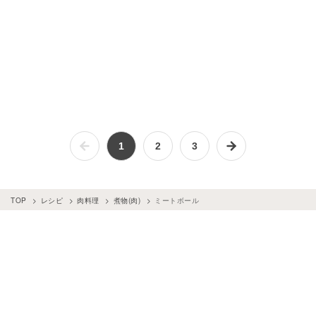
1
2
3
TOP
レシピ
肉料理
煮物(肉)
ミートボール