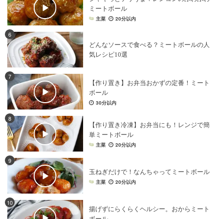
ミートボール
主菜
20分以内
6
どんなソースで食べる？ミートボールの人
気レシピ10選
7
【作り置き】お弁当おかずの定番！ミート
ボール
30分以内
8
【作り置き冷凍】お弁当にも！レンジで簡
単ミートボール
主菜
20分以内
9
玉ねぎだけで！なんちゃってミートボール
主菜
20分以内
10
揚げずにらくらくヘルシー。おからミート
ボール