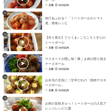
主菜
20分以内
11
肉汁あふれる！「ミートボールのトマト
煮」簡単レシピ
12
【作り置き】てりうま♪ ころころうずらの
ミートボール
主菜
20分以内
13
マスタードが隠し味！豚こま肉の照り焼き
チーズボール
主菜
20分以内
14
お弁当の主役に！甘辛だれの「焼肉マヨネ
ーズボール」
主菜
30分以内
15
お肉の旨味ぎゅっ！ミートボールの人気ア
レンジレシピ12選