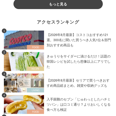
もっと見る
アクセスランキング
1
【2026年8月最新】コストコおすすめ121
選。300名に聞いた買うべき人気1位＆部門
別おすすめ商品も
2
きゅうりをサイダーに漬けるだけ！話題の
韓国レシピを試したら想像以上にアリでし
た
3
【2026年8月最新】セリアで買うべきおす
すめ商品総まとめ。雑貨や収納グッズも
4
入手困難のセブン「じゅわっとしたハチミ
ツパン」は口コミ通り？よりおいしくなる
食べ方も検証