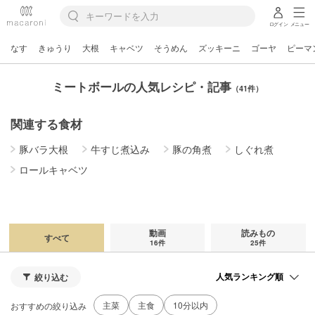
ログイン
メニュー
なす
きゅうり
大根
キャベツ
そうめん
ズッキーニ
ゴーヤ
ピーマ
ミートボールの人気レシピ・記事
（41件）
関連する食材
豚バラ大根
牛すじ煮込み
豚の角煮
しぐれ煮
ロールキャベツ
動画
読みもの
すべて
16件
25件
絞り込む
主菜
主食
10分以内
おすすめの絞り込み