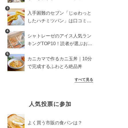
雑貨や収納グッズも
3
入手困難のセブン「じゅわっと
したハチミツパン」は口コミ通
り？よりおいしくなる食べ方も
4
シャトレーゼのアイス人気ラン
検証
キングTOP10！読者が選ぶおす
すめ商品は？
5
カニカマで作るカニ玉丼｜10分
で完成するふわとろ絶品丼
すべて見る
人気投票に参加
よく買う市販の食パンは？