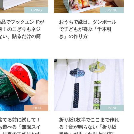
均商品でブックエンドが
おうちで縁日。ダンボール
身！のこぎりもネジ
で子どもが喜ぶ「千本引
ない、貼るだけの簡
き」の作り方
捨てる前に試して！
折り紙1枚半でここまで作れ
も遊べる「無限スイ
る！音が鳴らない「折り紙