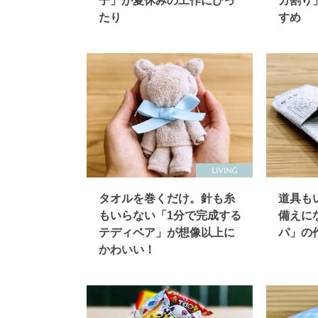
子」が夏休みの工作にぴっ
カ割り
たり
すめ
タオルを巻くだけ。針も糸
道具も
もいらない「1分で完成する
備えに
テディベア」が想像以上に
パ」の
かわいい！