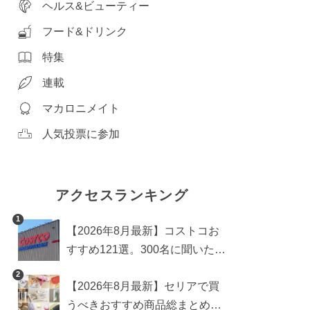
ヘルス&ビューティー
フード&ドリンク
特集
連載
マカロニメイト
人気投票に参加
アクセスランキング
1
【2026年8月最新】コストコお
すすめ121選。300名に聞いた買
うべき人気1位＆部門別おすす
2
【2026年8月最新】セリアで買
め商品も
うべきおすすめ商品総まとめ。