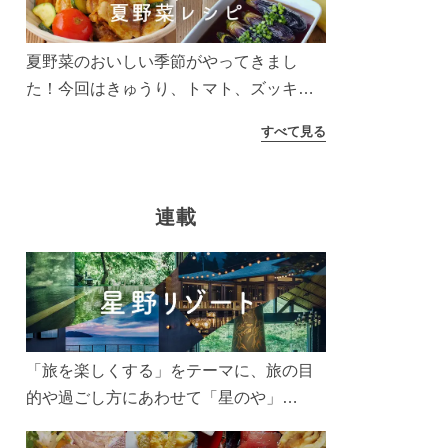
夏野菜のおいしい季節がやってきまし
た！今回はきゅうり、トマト、ズッキー
ニなどを使ったレシピをご紹介します。
すべて見る
太陽の光をたっぷりあびた夏野菜は栄養
もたっぷり。美味しく食べてパワーチャ
ージしましょう♪
連載
「旅を楽しくする」をテーマに、旅の目
的や過ごし方にあわせて「星のや」
「界」「リゾナーレ」「OMO(おも)」「B