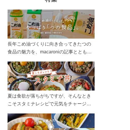
長年こめ油づくりに向き合ってきたつの
食品の魅力を、macaroniの記事とともに
ご紹介します。レシピや活用術はもちろ
ん、製造現場や品質へのこだわりまで。
こめ油をもっと好きになるコンテンツを
ぜひお楽しみください。
夏は食欲が落ちがちですが、そんなとき
こそスタミナレシピで元気をチャージ！
お肉や夏野菜をたっぷり使う丼をガッツ
リ食べて、夏バテを吹き飛ばしましょ
う！