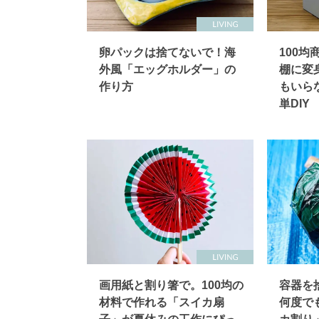
卵パックは捨てないで！海
100
外風「エッグホルダー」の
棚に変
作り方
もいら
単DIY
画用紙と割り箸で。100均の
容器を
材料で作れる「スイカ扇
何度で