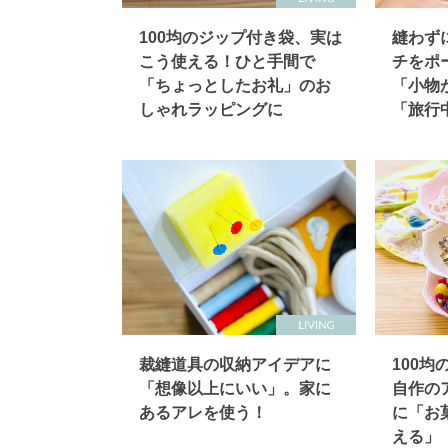
100均のジップ付き袋、実は
縫わず
こう使える！ひと手間で
チをポ
「ちょっとしたお礼」のお
「小物
しゃれラッピングに
「旅行
裁縫道具の収納アイデアに
100
「想像以上にいい」。家に
自作の
あるアレを使う！
に「お
える」