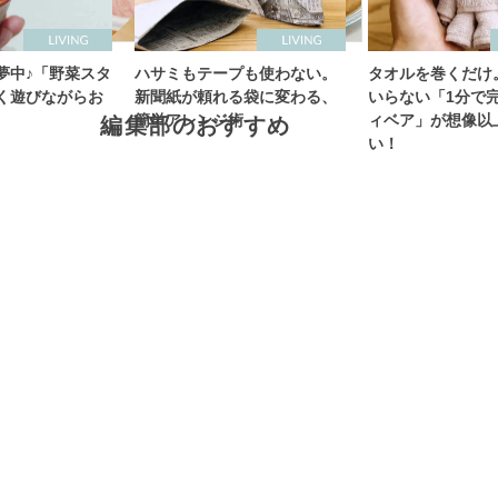
夢中♪「野菜スタ
ハサミもテープも使わない。
タオルを巻くだけ
く遊びながらお
新聞紙が頼れる袋に変わる、
いらない「1分で
簡単アレンジ術
ィベア」が想像以
編集部のおすすめ
い！