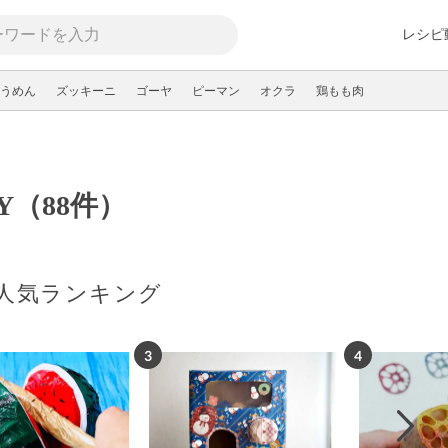
レシピ
うめん
ズッキーニ
ゴーヤ
ピーマン
オクラ
鶏もも肉
IY（88件）
の人気ランキング
3
4