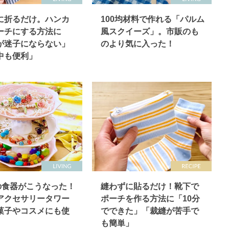
に折るだけ。ハンカ
100均材料で作れる「パルム
ーチにする方法に
風スクイーズ」。市販のも
が迷子にならない」
のより気に入った！
中も便利」
均の食器がこうなった！
縫わずに貼るだけ！靴下で
アクセサリータワー
ポーチを作る方法に「10分
菓子やコスメにも使
でできた」「裁縫が苦手で
も簡単」