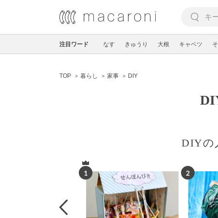
注目ワード
なす
きゅうり
大根
キャベツ
そ
TOP
暮らし
家事
DIY
D
DIY
1
2