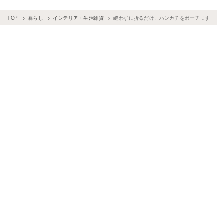
TOP
暮らし
インテリア・生活雑貨
縫わずに折るだけ。ハンカチをポーチにする