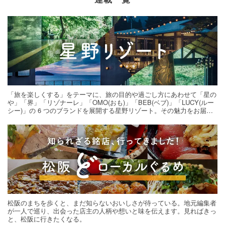
「旅を楽しくする」をテーマに、旅の目的や過ごし方にあわせて「星の
や」「界」「リゾナーレ」「OMO(おも)」「BEB(ベブ)」「LUCY(ルー
シー)」の 6 つのブランドを展開する星野リゾート。その魅力をお届け
する旅の連載。次の旅先探しのヒントにいかがですか？
松阪のまちを歩くと、まだ知らないおいしさが待っている。地元編集者
が一人で巡り、出会った店主の人柄や想いと味を伝えます。見ればきっ
と、松阪に行きたくなる。