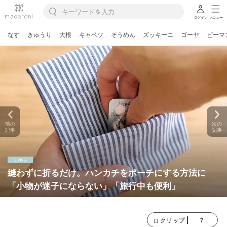
ログイン
メニュー
なす
きゅうり
大根
キャベツ
そうめん
ズッキーニ
ゴーヤ
ピーマ
前の
次の
記事
記事
縫わずに折るだけ。ハンカチをポーチにする方法に
「小物が迷子にならない」「旅行中も便利」
7
クリップ