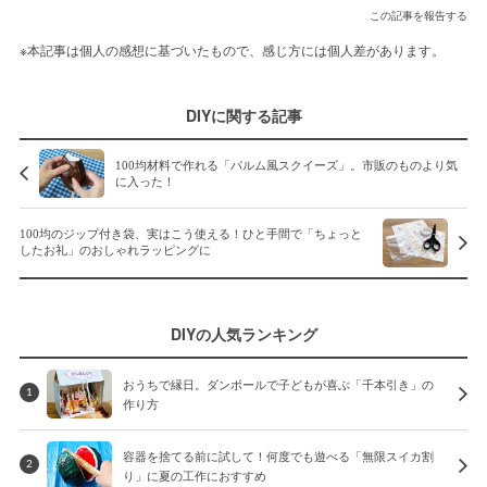
この記事を報告する
※本記事は個人の感想に基づいたもので、感じ方には個人差があります。
DIYに関する記事
100均材料で作れる「パルム風スクイーズ」。市販のものより気
に入った！
100均のジップ付き袋、実はこう使える！ひと手間で「ちょっと
したお礼」のおしゃれラッピングに
DIYの人気ランキング
おうちで縁日。ダンボールで子どもが喜ぶ「千本引き」の
1
作り方
容器を捨てる前に試して！何度でも遊べる「無限スイカ割
2
り」に夏の工作におすすめ