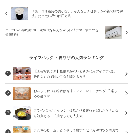
「あ、ゴミ箱用の袋がない」そんなときはチラシや新聞紙で解
決。たった10秒の代用方法
エアコンの節約術5選！電気代を抑えながら快適に過ごすコツを
徹底解説
ライフハック・裏ワザの人気ランキング
【工程写真つき】栓抜きがないときの代用アイデア7選。
1
身近なもので瓶のフタを開ける方法
おいしく食べる秘密は冷凍!? ミスドのドーナツが2倍楽し
2
める裏ワザ
フライパンがくっつく。復活させる裏技を試したら「かな
3
り効力ある」「油なしでも大丈夫」
ラムネのビー玉、どうやって出す？取り方やコツを写真付
4