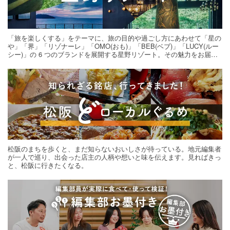
「旅を楽しくする」をテーマに、旅の目的や過ごし方にあわせて「星の
や」「界」「リゾナーレ」「OMO(おも)」「BEB(ベブ)」「LUCY(ルー
シー)」の 6 つのブランドを展開する星野リゾート。その魅力をお届け
する旅の連載。次の旅先探しのヒントにいかがですか？
松阪のまちを歩くと、まだ知らないおいしさが待っている。地元編集者
が一人で巡り、出会った店主の人柄や想いと味を伝えます。見ればきっ
と、松阪に行きたくなる。