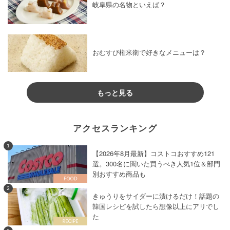
岐阜県の名物といえば？
おむすび権米衛で好きなメニューは？
もっと見る
アクセスランキング
1
【2026年8月最新】コストコおすすめ121
選。300名に聞いた買うべき人気1位＆部門
別おすすめ商品も
2
きゅうりをサイダーに漬けるだけ！話題の
韓国レシピを試したら想像以上にアリでし
た