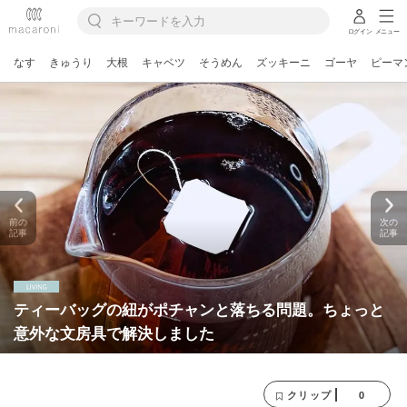
ログイン
メニュー
なす
きゅうり
大根
キャベツ
そうめん
ズッキーニ
ゴーヤ
ピーマ
前の
次の
記事
記事
ティーバッグの紐がポチャンと落ちる問題。ちょっと
意外な文房具で解決しました
0
クリップ