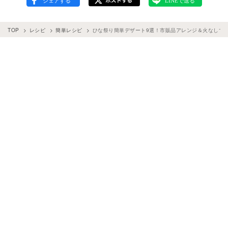
TOP
レシピ
簡単レシピ
ひな祭り簡単デザート9選！市販品アレンジ＆火なしで