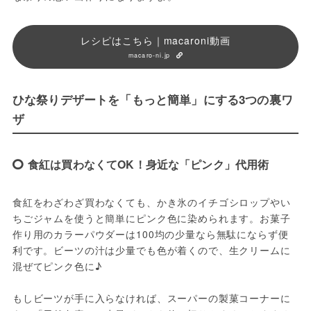
レシピはこちら｜macaroni動画
macaro-ni.jp
ひな祭りデザートを「もっと簡単」にする3つの裏ワ
ザ
食紅は買わなくてOK！身近な「ピンク」代用術
食紅をわざわざ買わなくても、かき氷のイチゴシロップやい
ちごジャムを使うと簡単にピンク色に染められます。お菓子
作り用のカラーパウダーは100均の少量なら無駄にならず便
利です。ビーツの汁は少量でも色が着くので、生クリームに
混ぜてピンク色に♪
もしビーツが手に入らなければ、スーパーの製菓コーナーに