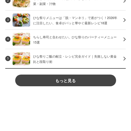
2
菜・副菜・汁物
ひな祭りメニューは「脱・マンネリ」で差がつく！2026年
3
に注目したい、食卓がパッと華やぐ最新レシピ18選
ちらし寿司と合わせたい。ひな祭りのパーティーメニュー
4
15選
ひな祭りご飯の献立・レシピ完全ガイド｜失敗しない黄金
5
比と段取り術
もっと見る