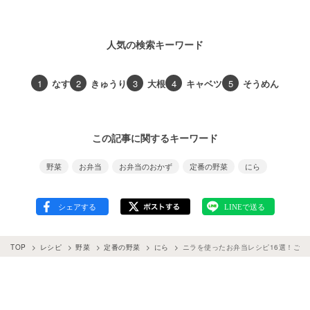
人気の検索キーワード
1
なす
2
きゅうり
3
大根
4
キャベツ
5
そうめん
この記事に関するキーワード
野菜
お弁当
お弁当のおかず
定番の野菜
にら
TOP
レシピ
野菜
定番の野菜
にら
ニラを使ったお弁当レシピ16選！ご