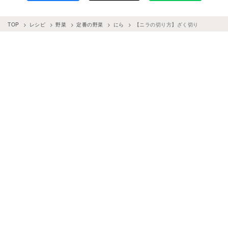
TOP
レシピ
野菜
定番の野菜
にら
【ニラの切り方】ざく切り