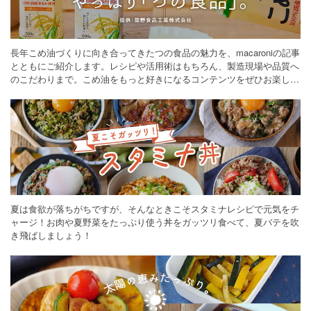
長年こめ油づくりに向き合ってきたつの食品の魅力を、macaroniの記事
とともにご紹介します。レシピや活用術はもちろん、製造現場や品質へ
のこだわりまで。こめ油をもっと好きになるコンテンツをぜひお楽しみ
ください。
夏は食欲が落ちがちですが、そんなときこそスタミナレシピで元気をチ
ャージ！お肉や夏野菜をたっぷり使う丼をガッツリ食べて、夏バテを吹
き飛ばしましょう！