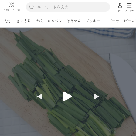
ログイン
メニュー
なす
きゅうり
大根
キャベツ
そうめん
ズッキーニ
ゴーヤ
ピーマ