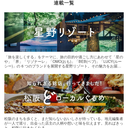
連載一覧
「旅を楽しくする」をテーマに、旅の目的や過ごし方にあわせて「星の
や」「界」「リゾナーレ」「OMO(おも)」「BEB(ベブ)」「LUCY(ルー
シー)」の 6 つのブランドを展開する星野リゾート。その魅力をお届け
する旅の連載。次の旅先探しのヒントにいかがですか？
松阪のまちを歩くと、まだ知らないおいしさが待っている。地元編集者
が一人で巡り、出会った店主の人柄や想いと味を伝えます。見ればきっ
と、松阪に行きたくなる。