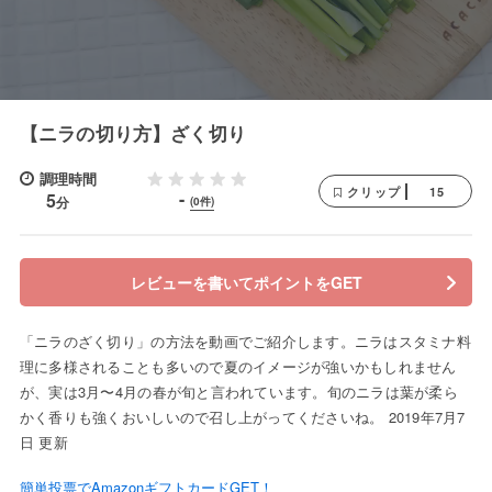
【ニラの切り方】ざく切り
調理時間
15
クリップ
-
5
分
(0件)
レビューを書いてポイントをGET
「ニラのざく切り」の方法を動画でご紹介します。ニラはスタミナ料
理に多様されることも多いので夏のイメージが強いかもしれません
が、実は3月〜4月の春が旬と言われています。旬のニラは葉が柔ら
かく香りも強くおいしいので召し上がってくださいね。 2019年7月7
日 更新
簡単投票でAmazonギフトカードGET！