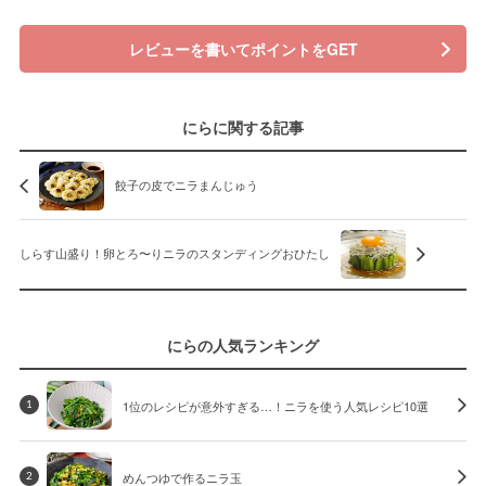
レビューを書いてポイントをGET
にらに関する記事
餃子の皮でニラまんじゅう
しらす山盛り！卵とろ〜りニラのスタンディングおひたし
にらの人気ランキング
1位のレシピが意外すぎる…！ニラを使う人気レシピ10選
1
めんつゆで作るニラ玉
2