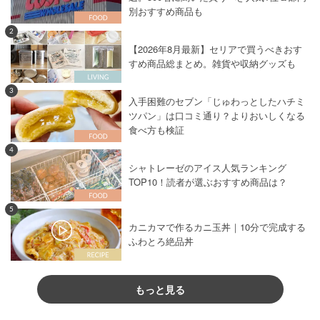
別おすすめ商品も
2
【2026年8月最新】セリアで買うべきおす
すめ商品総まとめ。雑貨や収納グッズも
3
入手困難のセブン「じゅわっとしたハチミ
ツパン」は口コミ通り？よりおいしくなる
食べ方も検証
4
シャトレーゼのアイス人気ランキング
TOP10！読者が選ぶおすすめ商品は？
5
カニカマで作るカニ玉丼｜10分で完成する
ふわとろ絶品丼
もっと見る