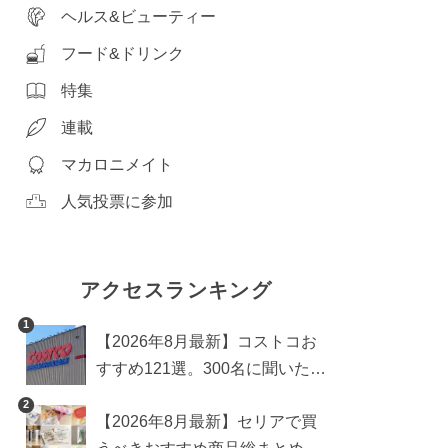
ヘルス&ビューティー
フード&ドリンク
特集
連載
マカロニメイト
人気投票に参加
アクセスランキング
1
【2026年8月最新】コストコお
すすめ121選。300名に聞いた買
うべき人気1位＆部門別おすす
2
【2026年8月最新】セリアで買
め商品も