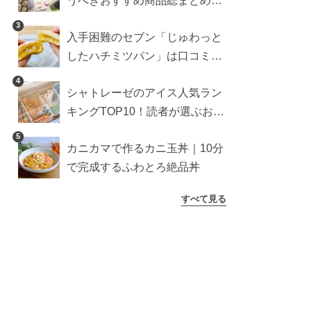
うべきおすすめ商品総まとめ。
雑貨や収納グッズも
3
入手困難のセブン「じゅわっと
したハチミツパン」は口コミ通
り？よりおいしくなる食べ方も
4
シャトレーゼのアイス人気ラン
検証
キングTOP10！読者が選ぶおす
すめ商品は？
5
カニカマで作るカニ玉丼｜10分
で完成するふわとろ絶品丼
すべて見る