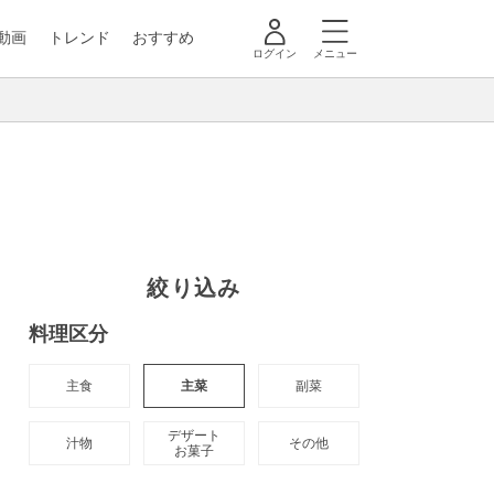
動画
トレンド
おすすめ
ログイン
メニュー
絞り込み
料理区分
主食
主菜
副菜
デザート

汁物
その他
お菓子