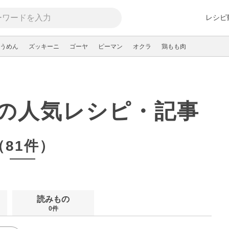
レシピ
うめん
ズッキーニ
ゴーヤ
ピーマン
オクラ
鶏もも肉
菜の人気レシピ・記事
（81件）
読みもの
0件