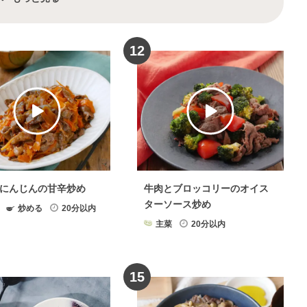
理
牛肉
×
カレー
野菜
×
スムージー
牛肉
×
ひき肉
野菜
×
テリーヌ
12
ネ
野菜
×
鶏もも肉
野菜
×
魚
煮物
野菜
×
天ぷら
野菜
×
ケーキ
揚げ
野菜
×
パン
野菜
×
ピクルス
野菜
×
コロッケ
野菜
×
寿司
×
サンドイッチ
牛肉
×
圧力鍋レシピ
にんじんの甘辛炒め
牛肉とブロッコリーのオイス
りかけ
野菜
×
昆布
牛肉
×
豚肉
ターソース炒め
炒める
20分以内
菜
×
ドレッシング
野菜
×
クラッカー
主菜
20分以内
野菜
×
ゼリー
牛肉
×
寿司
物・シチュー
牛肉
×
牛乳
15
食品・缶詰
牛肉
×
スパイス・香辛料