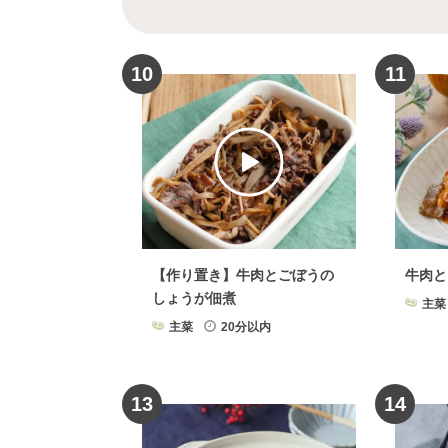
牛肉
×
ステーキ
牛肉
×
鍋料
野菜
×
餃子
牛肉
×
豆腐
10
11
牛肉
×
卵
野菜
×
マリ
牛肉
×
ハンバーグ
野菜
×
野菜
×
ポタージュ
野菜
×
素
野菜
×
かき揚げ
野菜
×
しゃぶしゃぶ
野菜
【作り置き】牛肉とごぼうの
牛肉と
野菜
×
クッキー
野菜
×
ふ
しょうが佃煮
主菜
牛肉
×
ソース・たれ
野
主菜
20分以内
野菜
×
ご飯
牛肉
×
スープ・汁
13
14
牛肉
×
レトルト・インスタント