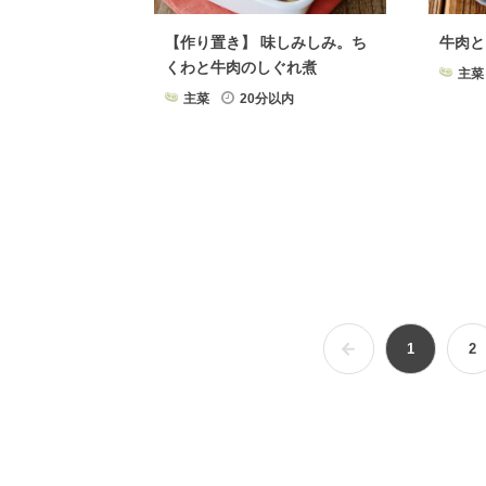
【作り置き】 味しみしみ。ち
牛肉と
くわと牛肉のしぐれ煮
主菜
主菜
20分以内
1
2