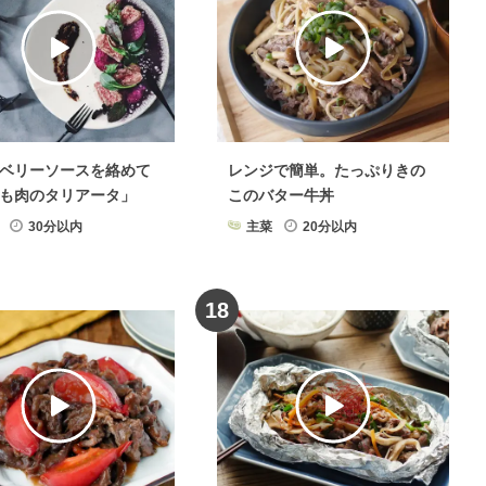
ン・フライパンレシピ
牛肉
×
カレー粉
牛肉
×
ワイン
ベリーソースを絡めて
レンジで簡単。たっぷりきの
も肉のタリアータ」
このバター牛丼
30分以内
主菜
20分以内
18