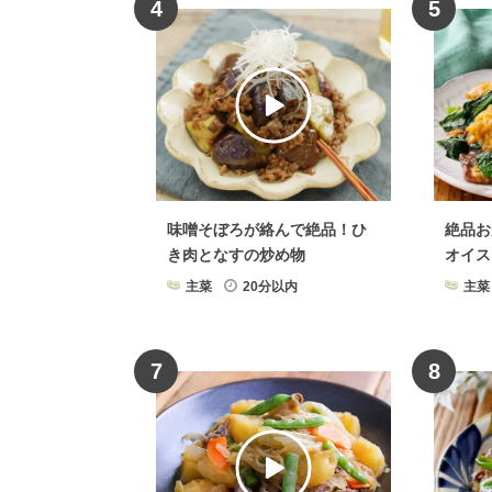
4
5
味噌そぼろが絡んで絶品！ひ
絶品お
き肉となすの炒め物
オイス
主菜
20分以内
主菜
7
8