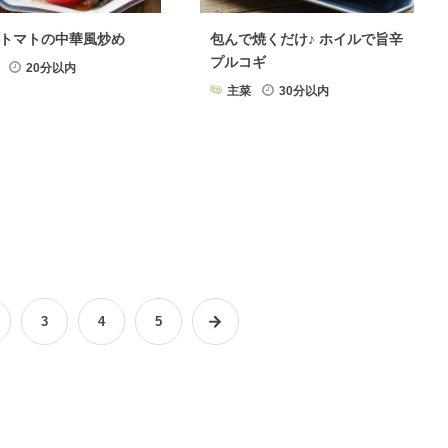
トマトの中華風炒め
包んで焼くだけ♪ ホイルで旨辛
プルコギ
20分以内
主菜
30分以内
3
4
5