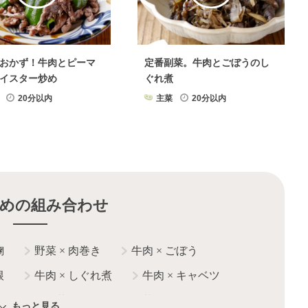
おかず！牛肉とピーマ
定番副菜。牛肉とごぼうのし
イスター炒め
ぐれ煮
20分以内
主菜
20分以内
めの組み合わせ
麹
野菜
×
肉巻き
牛肉
×
ごぼう
根
牛肉
×
しぐれ煮
牛肉
×
キャベツ
どん
野菜
×
豚肉
野菜
×
鶏肉
もっと見る