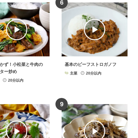
6
かず！小松菜と牛肉の
基本のビーフストロガノフ
ター炒め
主菜
20分以内
20分以内
9