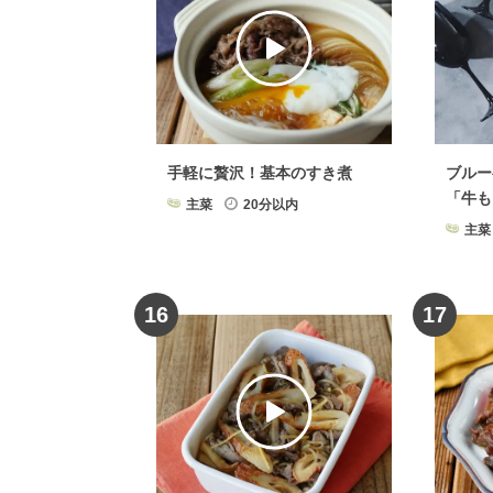
牛肉
×
献立
牛肉
×
ワンパ
手軽に贅沢！基本のすき煮
ブルー
「牛も
主菜
20分以内
主菜
16
17