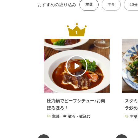
おすすめの絞り込み
主菜
主食
10
圧力鍋でビーフシチュー♪お肉
スタミ
ほろほろ！
ラ炒め
主菜
煮る・煮込む
主菜