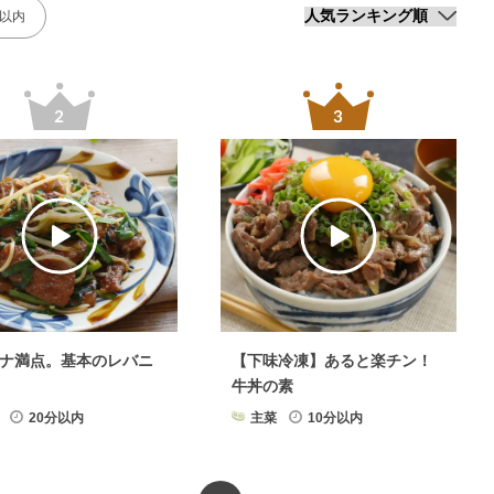
分以内
ナ満点。基本のレバニ
【下味冷凍】あると楽チン！
牛丼の素
20分以内
主菜
10分以内