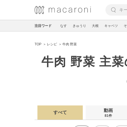
注目ワード
なす
きゅうり
大根
キャベツ
そ
TOP
レシピ
牛肉 野菜
牛肉 野菜 主
動画
すべて
81件