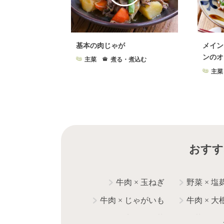
基本の肉じゃが
メイン
ンのオ
主菜
煮る・煮込む
主菜
おすす
牛肉
×
玉ねぎ
野菜
×
塩
牛肉
×
じゃがいも
牛肉
×
大
牛肉
×
白菜
野菜
×
う