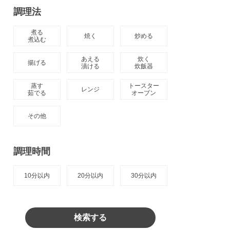
調理法
煮る

焼く
炒める
煮込む
あえる

炊く

揚げる
漬ける
炊飯器
蒸す

トースター

レンジ
茹でる
オーブン
その他
調理時間
10分以内
20分以内
30分以内
検索する