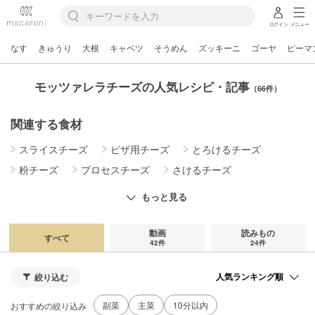
ログイン
メニュー
なす
きゅうり
大根
キャベツ
そうめん
ズッキーニ
ゴーヤ
ピーマ
モッツァレラチーズの人気レシピ・記事
（66件）
関連する食材
スライスチーズ
ピザ用チーズ
とろけるチーズ
粉チーズ
プロセスチーズ
さけるチーズ
クリームチーズ
カマンベールチーズ
もっと見る
マスカルポーネチーズ
ブルーチーズ
カッテージチーズ
リコッタチーズ
ブッラータチーズ
動画
読みもの
すべて
42件
24件
パルミジャーノレッジャーノ
パルメザンチーズ
チェダーチーズ
絞り込む
副菜
主菜
10分以内
おすすめの絞り込み