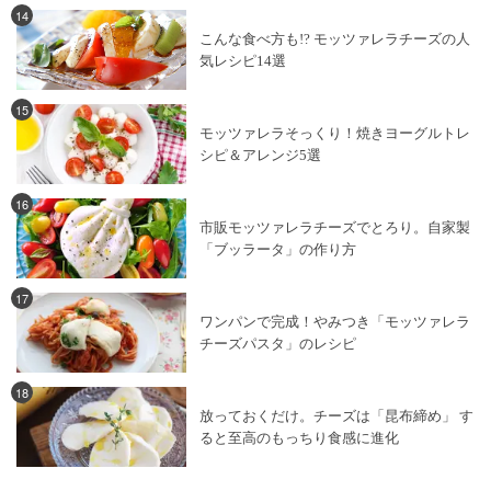
14
こんな食べ方も!? モッツァレラチーズの人
気レシピ14選
15
モッツァレラそっくり！焼きヨーグルトレ
シピ＆アレンジ5選
16
市販モッツァレラチーズでとろり。自家製
「ブッラータ」の作り方
17
ワンパンで完成！やみつき「モッツァレラ
チーズパスタ」のレシピ
18
放っておくだけ。チーズは「昆布締め」 す
ると至高のもっちり食感に進化