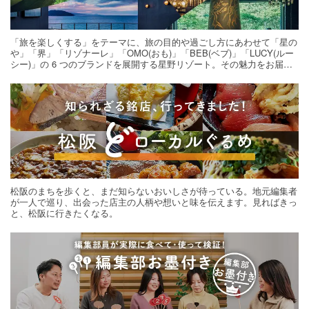
「旅を楽しくする」をテーマに、旅の目的や過ごし方にあわせて「星の
や」「界」「リゾナーレ」「OMO(おも)」「BEB(ベブ)」「LUCY(ルー
シー)」の 6 つのブランドを展開する星野リゾート。その魅力をお届け
する旅の連載。次の旅先探しのヒントにいかがですか？
松阪のまちを歩くと、まだ知らないおいしさが待っている。地元編集者
が一人で巡り、出会った店主の人柄や想いと味を伝えます。見ればきっ
と、松阪に行きたくなる。