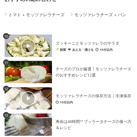
トマト
×
モッツァレラチーズ
モッツァレラチーズ
×
パン
10
ズッキーニとモッツァレラのサラダ
副菜
あえる・漬ける
10分以内
11
チーズのプロが厳選！モッツァレラチーズ
のおすすめレシピ12選
12
モッツァレラチーズの保存方法｜冷凍保存
10分以内
13
寿命は48時間!? ブッラータチーズの食べ方
＆レシピ