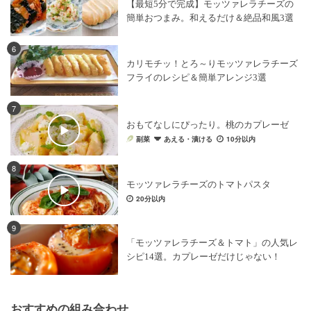
【最短5分で完成】モッツァレラチーズの
簡単おつまみ。和えるだけ＆絶品和風3選
6
カリモチッ！とろ～りモッツァレラチーズ
フライのレシピ＆簡単アレンジ3選
7
おもてなしにぴったり。桃のカプレーゼ
副菜
あえる・漬ける
10分以内
8
モッツァレラチーズのトマトパスタ
20分以内
9
「モッツァレラチーズ＆トマト」の人気レ
シピ14選。カプレーゼだけじゃない！
おすすめの組み合わせ