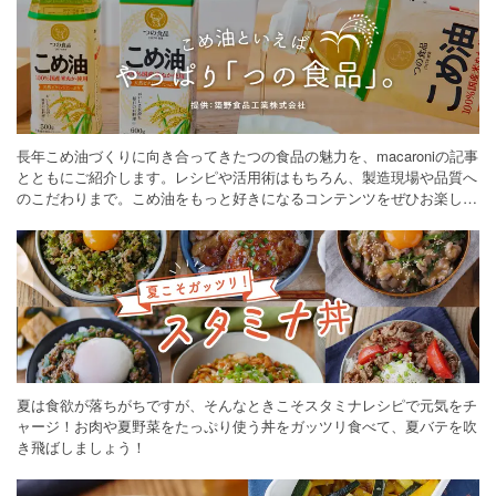
長年こめ油づくりに向き合ってきたつの食品の魅力を、macaroniの記事
とともにご紹介します。レシピや活用術はもちろん、製造現場や品質へ
のこだわりまで。こめ油をもっと好きになるコンテンツをぜひお楽しみ
ください。
夏は食欲が落ちがちですが、そんなときこそスタミナレシピで元気をチ
ャージ！お肉や夏野菜をたっぷり使う丼をガッツリ食べて、夏バテを吹
き飛ばしましょう！