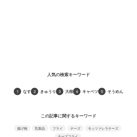
人気の検索キーワード
1
なす
2
きゅうり
3
大根
4
キャベツ
5
そうめん
この記事に関するキーワード
揚げ物
乳製品
フライ
チーズ
モッツァレラチーズ
チーズフライ