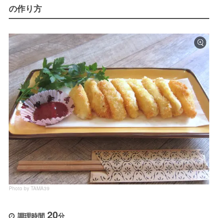
の作り方
Photo by TAMA39
20
調理時間
分