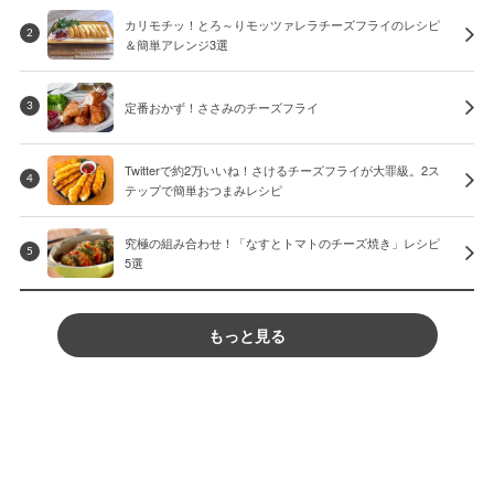
カリモチッ！とろ～りモッツァレラチーズフライのレシピ
2
＆簡単アレンジ3選
定番おかず！ささみのチーズフライ
3
Twitterで約2万いいね！さけるチーズフライが大罪級。2ス
4
テップで簡単おつまみレシピ
究極の組み合わせ！「なすとトマトのチーズ焼き」レシピ
5
5選
もっと見る