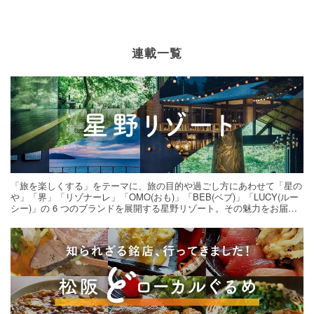
連載一覧
「旅を楽しくする」をテーマに、旅の目的や過ごし方にあわせて「星の
や」「界」「リゾナーレ」「OMO(おも)」「BEB(ベブ)」「LUCY(ルー
シー)」の 6 つのブランドを展開する星野リゾート。その魅力をお届け
する旅の連載。次の旅先探しのヒントにいかがですか？