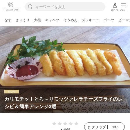
ログイン
メニュー
なす
きゅうり
大根
キャベツ
そうめん
ズッキーニ
ゴーヤ
ピーマ
カリモチッ！とろ～りモッツァレラチーズフライのレ
シピ＆簡単アレンジ3選
135
クリップ
-
(0件)