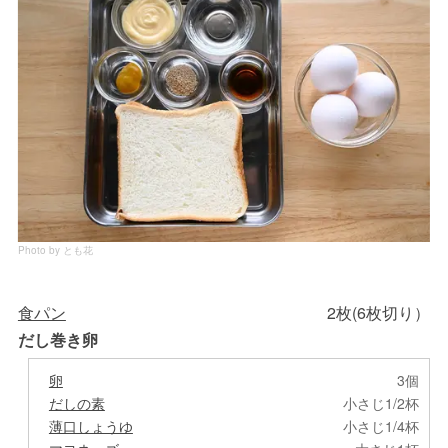
Photo by とも花
食パン
2枚(6枚切り）
だし巻き卵
卵
3個
だしの素
小さじ1/2杯
薄口しょうゆ
小さじ1/4杯