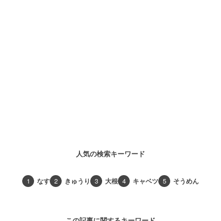
人気の検索キーワード
1
なす
2
きゅうり
3
大根
4
キャベツ
5
そうめん
この記事に関するキーワード