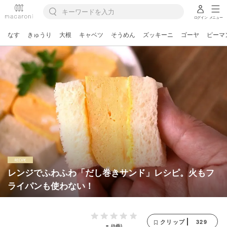
ログイン
メニュー
なす
きゅうり
大根
キャベツ
そうめん
ズッキーニ
ゴーヤ
ピーマ
レンジでふわふわ「だし巻きサンド」レシピ。火もフ
ライパンも使わない！
329
クリップ
-
(0件)