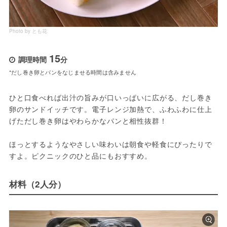
Photo by とも花
15
調理時間
分
*だし巻き卵とパンをなじませる時間は含みません
ひと口食べれば出汁の旨みが口いっぱいに広がる、だし巻き
卵のサンドイッチです。電子レンジ加熱で、ふわふわに仕上
げただし巻き卵はやわらかなパンと相性抜群！
ほっとするようなやさしい味わいは朝食や軽食にぴったりで
すよ。ピクニックのひと品にもおすすめ。
材料（2人分）