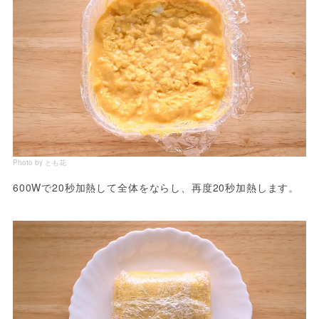
Photo by とも花
600Wで20秒加熱して全体をならし、再度20秒加熱します。