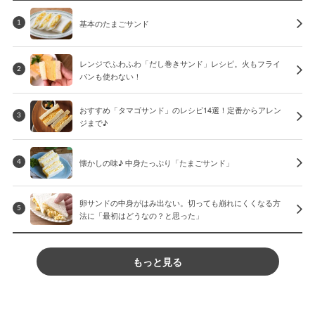
基本のたまごサンド
1
レンジでふわふわ「だし巻きサンド」レシピ。火もフライ
2
パンも使わない！
おすすめ「タマゴサンド」のレシピ14選！定番からアレン
3
ジまで♪
懐かしの味♪ 中身たっぷり「たまごサンド」
4
卵サンドの中身がはみ出ない。切っても崩れにくくなる方
5
法に「最初はどうなの？と思った」
もっと見る