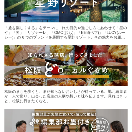
「旅を楽しくする」をテーマに、旅の目的や過ごし方にあわせて「星の
や」「界」「リゾナーレ」「OMO(おも)」「BEB(ベブ)」「LUCY(ルー
シー)」の 6 つのブランドを展開する星野リゾート。その魅力をお届け
する旅の連載。次の旅先探しのヒントにいかがですか？
松阪のまちを歩くと、まだ知らないおいしさが待っている。地元編集者
が一人で巡り、出会った店主の人柄や想いと味を伝えます。見ればきっ
と、松阪に行きたくなる。