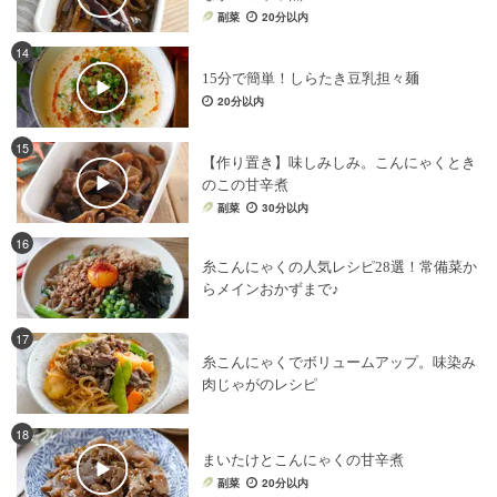
副菜
20分以内
14
15分で簡単！しらたき豆乳担々麺
20分以内
15
【作り置き】味しみしみ。こんにゃくとき
のこの甘辛煮
副菜
30分以内
16
糸こんにゃくの人気レシピ28選！常備菜か
らメインおかずまで♪
17
糸こんにゃくでボリュームアップ。味染み
肉じゃがのレシピ
18
まいたけとこんにゃくの甘辛煮
副菜
20分以内