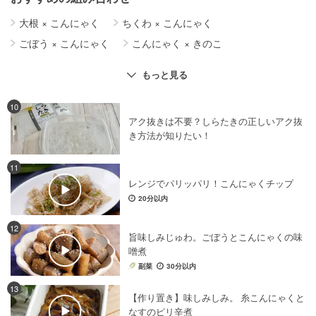
大根
×
こんにゃく
ちくわ
×
こんにゃく
ごぼう
×
こんにゃく
こんにゃく
×
きのこ
ラーメン・中華麺
×
こんにゃく
こんにゃく
×
鶏肉
もっと見る
ご飯
×
こんにゃく
こんにゃく
×
健康・ヘルシーレシピ
こんにゃく
×
チーズ
10
アク抜きは不要？しらたきの正しいアク抜
き方法が知りたい！
11
レンジでパリッパリ！こんにゃくチップ
20分以内
12
旨味しみじゅわ。ごぼうとこんにゃくの味
噌煮
副菜
30分以内
13
【作り置き】味しみしみ。 糸こんにゃくと
なすのピリ辛煮