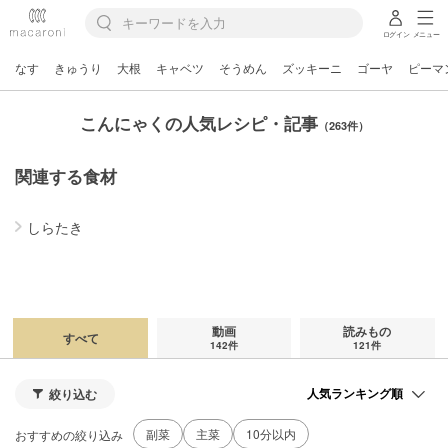
ログイン
メニュー
なす
きゅうり
大根
キャベツ
そうめん
ズッキーニ
ゴーヤ
ピーマ
こんにゃくの人気レシピ・記事
（263件）
関連する食材
しらたき
動画
読みもの
すべて
142件
121件
絞り込む
副菜
主菜
10分以内
おすすめの絞り込み