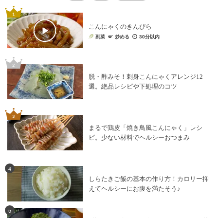
こんにゃくのきんぴら
副菜
炒める
30分以内
脱・酢みそ！刺身こんにゃくアレンジ12
選。絶品レシピや下処理のコツ
まるで鶏皮「焼き鳥風こんにゃく」レシ
ピ。少ない材料でヘルシーおつまみ
4
しらたきご飯の基本の作り方！カロリー抑
えてヘルシーにお腹を満たそう♪
5