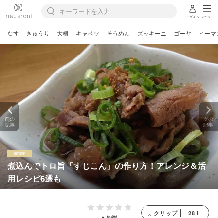
ログイン
メニュー
なす
きゅうり
大根
キャベツ
そうめん
ズッキーニ
ゴーヤ
ピーマ
前の
次の
記事
記事
煮込んでトロ旨「すじこん」の作り方！アレンジ＆活
用レシピ6選も
281
クリップ
-
(0件)