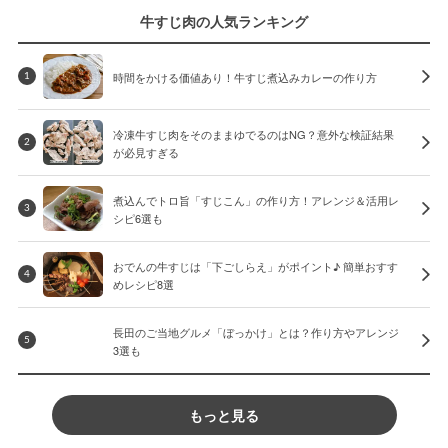
牛すじ肉の人気ランキング
時間をかける価値あり！牛すじ煮込みカレーの作り方
1
冷凍牛すじ肉をそのままゆでるのはNG？意外な検証結果
2
が必見すぎる
煮込んでトロ旨「すじこん」の作り方！アレンジ＆活用レ
3
シピ6選も
おでんの牛すじは「下ごしらえ」がポイント♪ 簡単おすす
4
めレシピ8選
長田のご当地グルメ「ぼっかけ」とは？作り方やアレンジ
5
3選も
もっと見る