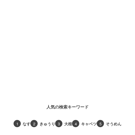
人気の検索キーワード
1
なす
2
きゅうり
3
大根
4
キャベツ
5
そうめん