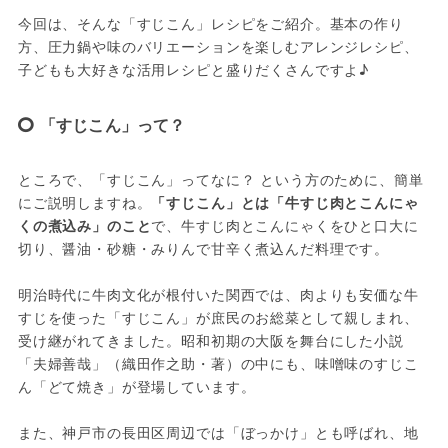
今回は、そんな「すじこん」レシピをご紹介。基本の作り
方、圧力鍋や味のバリエーションを楽しむアレンジレシピ、
子どもも大好きな活用レシピと盛りだくさんですよ♪
「すじこん」って？
ところで、「すじこん」ってなに？ という方のために、簡単
にご説明しますね。
「すじこん」とは「牛すじ肉とこんにゃ
くの煮込み」のこと
で、牛すじ肉とこんにゃくをひと口大に
切り、醤油・砂糖・みりんで甘辛く煮込んだ料理です。

明治時代に牛肉文化が根付いた関西では、肉よりも安価な牛
すじを使った「すじこん」が庶民のお総菜として親しまれ、
受け継がれてきました。昭和初期の大阪を舞台にした小説
「夫婦善哉」（織田作之助・著）の中にも、味噌味のすじこ
ん「どて焼き」が登場しています。

また、神戸市の長田区周辺では「ぼっかけ」とも呼ばれ、地