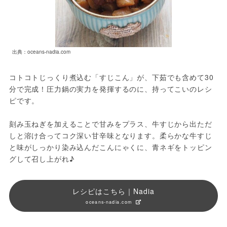
出典：oceans-nadia.com
コトコトじっくり煮込む「すじこん」が、下茹でも含めて30
分で完成！圧力鍋の実力を発揮するのに、持ってこいのレシ
ピです。

刻み玉ねぎを加えることで甘みをプラス、牛すじから出ただ
しと溶け合ってコク深い甘辛味となります。柔らかな牛すじ
と味がしっかり染み込んだこんにゃくに、青ネギをトッピン
レシピはこちら｜Nadia
oceans-nadia.com