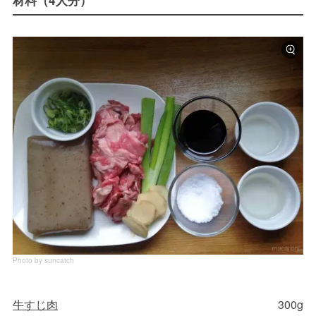
材料（4人分）
Photo by suncatch
牛すじ肉
300g