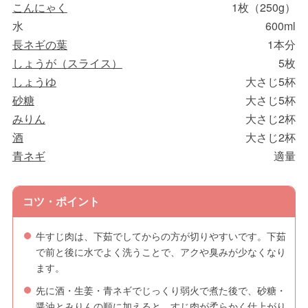
こんにゃく
1枚（250g）
水
600ml
長ネギの葉
1本分
しょうが（スライス）
5枚
しょうゆ
大さじ5杯
砂糖
大さじ5杯
みりん
大さじ2杯
酒
大さじ2杯
青ネギ
適量
コツ・ポイント
牛すじ肉は、下茹でしてからの方が切りやすいです。下茹
で前と後に水でよく洗うことで、アクや臭みが少なくなり
ます。
先に酒・生姜・青ネギでじっくり弱火で煮た後で、砂糖・
醤油とみりんの順に加えると、すじ肉が柔らかく仕上がり