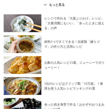
糖質オフレシピ
×
乾物・海藻・こんにゃく
もっと見る
野菜料理
×
乾物・海藻・こんにゃく
乾物
×
乾物・海藻・こんにゃく
レンジで作れる「大葉ふりかけ」レシピ。
「大量消費にもいい」「余ったときに使え
る」の声
材料2つですぐできる！自家製「練りゴ
マ」の作り方と活用レシピ
お麩の人気レシピ15選。ジューシーでボリ
ューミー！
1位のレシピはクリップ数「10万超」！春
雨を使う人気レシピランキング41選
余った焼き海苔で作る！おかずやおつまみ