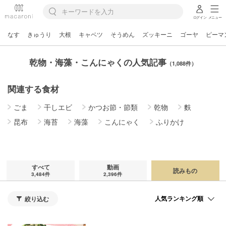
ログイン
メニュー
なす
きゅうり
大根
キャベツ
そうめん
ズッキーニ
ゴーヤ
ピーマ
乾物・海藻・こんにゃくの人気記事
（1,088件）
関連する食材
ごま
干しエビ
かつお節・節類
乾物
麩
昆布
海苔
海藻
こんにゃく
ふりかけ
すべて
動画
読みもの
3,484件
2,396件
絞り込む