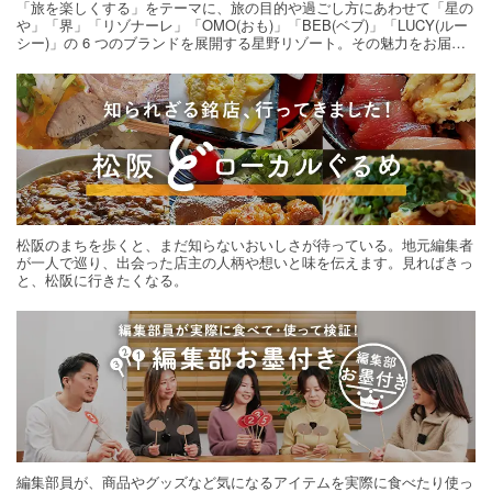
「旅を楽しくする」をテーマに、旅の目的や過ごし方にあわせて「星の
や」「界」「リゾナーレ」「OMO(おも)」「BEB(ベブ)」「LUCY(ルー
シー)」の 6 つのブランドを展開する星野リゾート。その魅力をお届け
する旅の連載。次の旅先探しのヒントにいかがですか？
松阪のまちを歩くと、まだ知らないおいしさが待っている。地元編集者
が一人で巡り、出会った店主の人柄や想いと味を伝えます。見ればきっ
と、松阪に行きたくなる。
編集部員が、商品やグッズなど気になるアイテムを実際に食べたり使っ