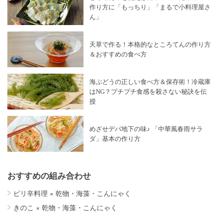
作り方に「もっちり」「まるで小料理屋さ
ん」
天草で作る！本格的なところてんの作り方
＆おすすめの食べ方
海ぶどうの正しい食べ方＆保存術！冷蔵庫
はNG？プチプチ食感を殺さない秘訣を伝
授
めざせデパ地下の味♪ 「中華風春雨サラ
ダ」基本の作り方
おすすめの組み合わせ
ピリ辛料理
×
乾物・海藻・こんにゃく
きのこ
×
乾物・海藻・こんにゃく