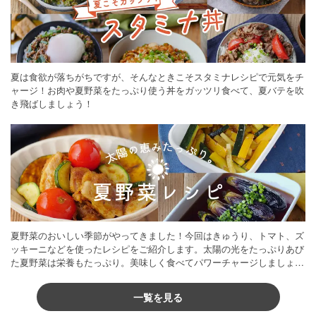
夏は食欲が落ちがちですが、そんなときこそスタミナレシピで元気をチ
ャージ！お肉や夏野菜をたっぷり使う丼をガッツリ食べて、夏バテを吹
き飛ばしましょう！
夏野菜のおいしい季節がやってきました！今回はきゅうり、トマト、ズ
ッキーニなどを使ったレシピをご紹介します。太陽の光をたっぷりあび
た夏野菜は栄養もたっぷり。美味しく食べてパワーチャージしましょう
♪
一覧を見る