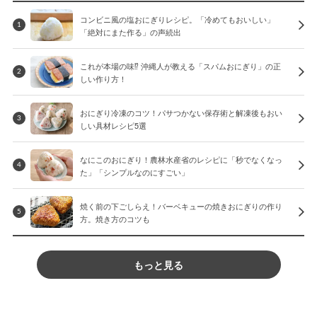
コンビニ風の塩おにぎりレシピ。「冷めてもおいしい」
1
「絶対にまた作る」の声続出
これが本場の味⁉︎ 沖縄人が教える「スパムおにぎり」の正
2
しい作り方！
おにぎり冷凍のコツ！パサつかない保存術と解凍後もおい
3
しい具材レシピ5選
なにこのおにぎり！農林水産省のレシピに「秒でなくなっ
4
た」「シンプルなのにすごい」
焼く前の下ごしらえ！バーベキューの焼きおにぎりの作り
5
方。焼き方のコツも
もっと見る