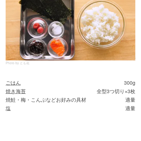
Photo by とも花
ごはん
300g
焼き海苔
全型3つ切り×3枚
焼鮭・梅・こんぶなどお好みの具材
適量
塩
適量