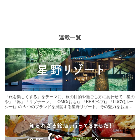
連載一覧
「旅を楽しくする」をテーマに、旅の目的や過ごし方にあわせて「星の
や」「界」「リゾナーレ」「OMO(おも)」「BEB(ベブ)」「LUCY(ルー
シー)」の 6 つのブランドを展開する星野リゾート。その魅力をお届け
する旅の連載。次の旅先探しのヒントにいかがですか？