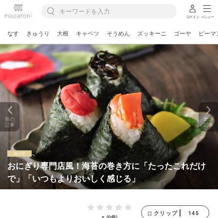
ログイン
メニュー
なす
きゅうり
大根
キャベツ
そうめん
ズッキーニ
ゴーヤ
ピーマ
前の
次の
記事
記事
おにぎり専門店風！海苔の巻き方に「たったこれだけ
で」「いつもよりおいしく感じる」
145
クリップ
-
(0件)