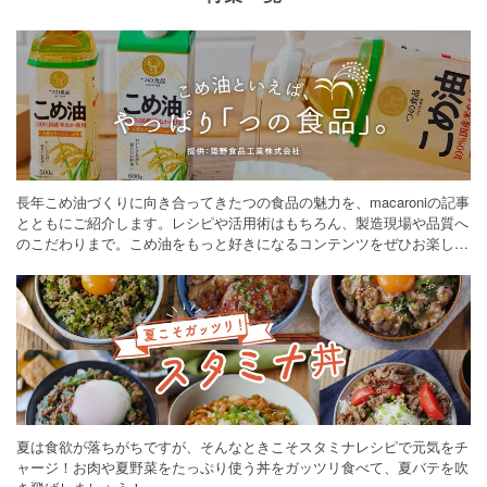
長年こめ油づくりに向き合ってきたつの食品の魅力を、macaroniの記事
とともにご紹介します。レシピや活用術はもちろん、製造現場や品質へ
のこだわりまで。こめ油をもっと好きになるコンテンツをぜひお楽しみ
ください。
夏は食欲が落ちがちですが、そんなときこそスタミナレシピで元気をチ
ャージ！お肉や夏野菜をたっぷり使う丼をガッツリ食べて、夏バテを吹