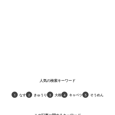
人気の検索キーワード
1
なす
2
きゅうり
3
大根
4
キャベツ
5
そうめん