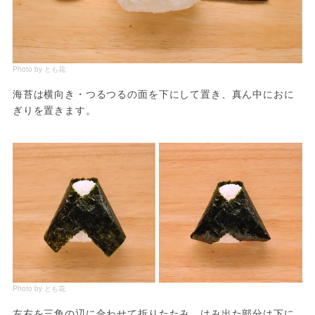
Photo by とも花
海苔は横向き・つるつるの面を下にして置き、真ん中におに
ぎりを置きます。
Photo by とも花
左右を三角の辺に合わせて折りたたみ、はみ出た部分は下に