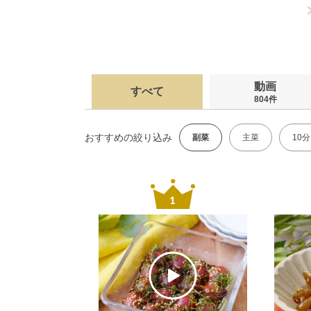
動画
すべて
804件
おすすめの絞り込み
副菜
主菜
10