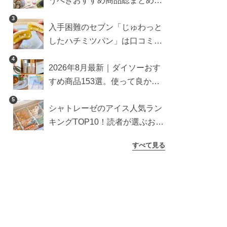
うべきおすすめ商品総まとめ。
雑貨や収納グッズも
3
入手困難のセブン「じゅわっと
したハチミツパン」は口コミ通
り？よりおいしくなる食べ方も
4
2026年8月最新｜ダイソーおす
検証
すめ商品153選。使って良かっ
た神アイテムを厳選
5
シャトレーゼのアイス人気ラン
キングTOP10！読者が選ぶおす
すめ商品は？
すべて見る