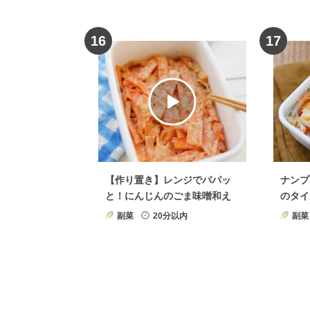
16
17
【作り置き】レンジでパパッ
ナンプ
と！にんじんのごま味噌和え
のタイ
副菜
20分以内
副菜