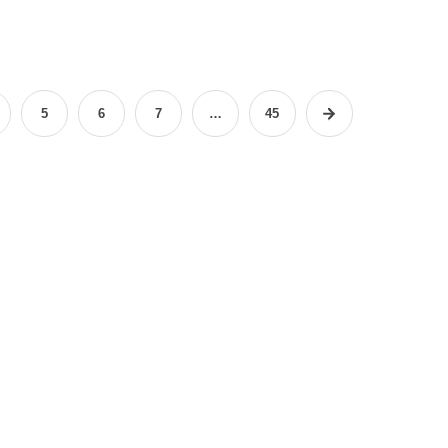
5
6
7
…
45