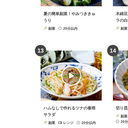
夏の簡単副菜！やみつききゅ
木綿豆
うり
ラの白
副菜
20分以内
副菜
13
14
ハムなしで作れるツナの春雨
切り昆
サラダ
副菜
20
副菜
レンジ
20分以内