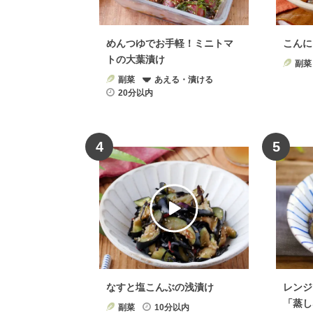
めんつゆでお手軽！ミニトマ
こんに
トの大葉漬け
副菜
副菜
あえる・漬ける
20分以内
4
5
なすと塩こんぶの浅漬け
レンジ
「蒸し
副菜
10分以内