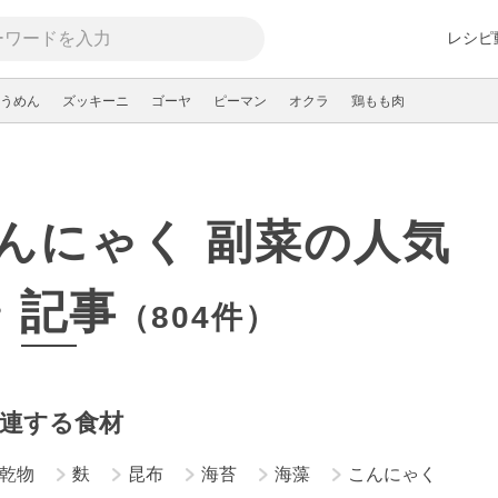
レシピ
うめん
ズッキーニ
ゴーヤ
ピーマン
オクラ
鶏もも肉
んにゃく 副菜の人気
・記事
（804件）
連する食材
乾物
麩
昆布
海苔
海藻
こんにゃく