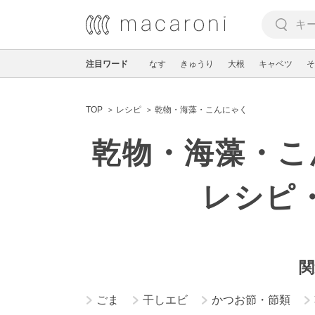
注目ワード
なす
きゅうり
大根
キャベツ
そ
TOP
レシピ
乾物・海藻・こんにゃく
乾物・海藻・こ
レシピ
関
ごま
干しエビ
かつお節・節類