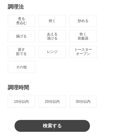
調理法
煮る

焼く
炒める
煮込む
あえる

炊く

揚げる
漬ける
炊飯器
蒸す

トースター

レンジ
茹でる
オーブン
その他
調理時間
10分以内
20分以内
30分以内
検索する