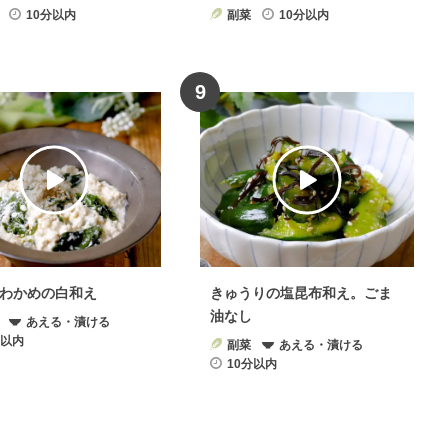
10分以内
副菜
10分以内
9
わかめの白和え
きゅうりの塩昆布和え。ごま
油なし
あえる・漬ける
分以内
副菜
あえる・漬ける
10分以内