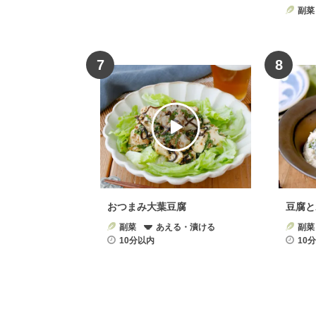
副菜
7
8
おつまみ大葉豆腐
豆腐と
副菜
あえる・漬ける
副菜
10分以内
10