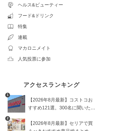
ヘルス&ビューティー
フード&ドリンク
特集
連載
マカロニメイト
人気投票に参加
アクセスランキング
1
【2026年8月最新】コストコお
すすめ121選。300名に聞いた買
うべき人気1位＆部門別おすす
2
【2026年8月最新】セリアで買
め商品も