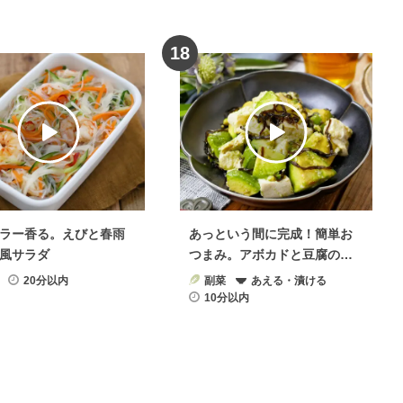
18
ラー香る。えびと春雨
あっという間に完成！簡単お
風サラダ
つまみ。アボカドと豆腐のや
みつき塩昆布和え
20分以内
副菜
あえる・漬ける
10分以内