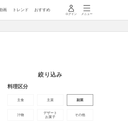
動画
トレンド
おすすめ
ログイン
メニュー
絞り込み
料理区分
主食
主菜
副菜
デザート

汁物
その他
お菓子