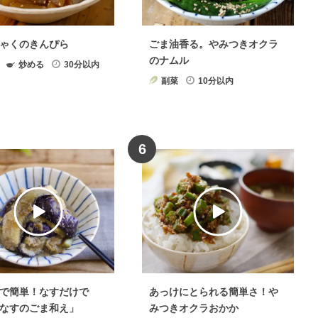
ゃくのきんぴら
ごま油香る。やみつきオクラ
のナムル
炒める
30分以内
副菜
10分以内
6
で簡単！なすだけで
あっけにとられる簡単さ！や
なすのごま和え」
みつきオクラおかか