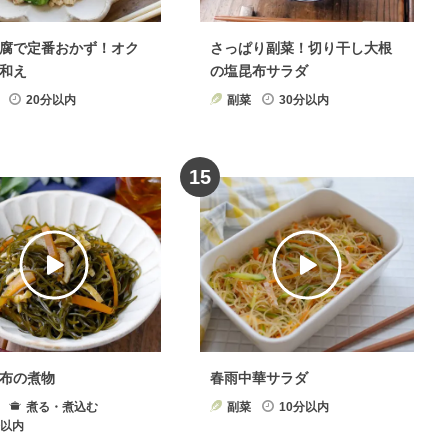
腐で定番おかず！オク
さっぱり副菜！切り干し大根
和え
の塩昆布サラダ
20分以内
副菜
30分以内
15
布の煮物
春雨中華サラダ
煮る・煮込む
副菜
10分以内
分以内