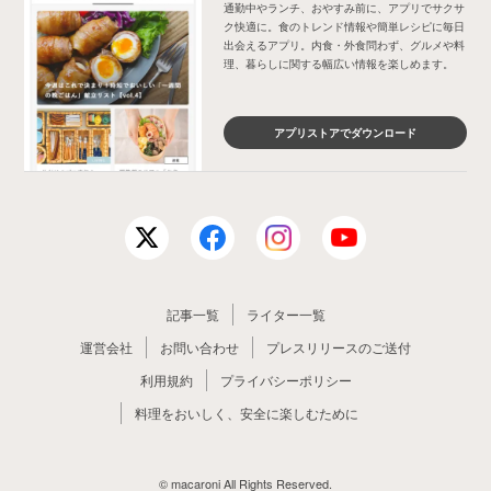
通勤中やランチ、おやすみ前に、アプリでサクサ
ク快適に。食のトレンド情報や簡単レシピに毎日
出会えるアプリ。内食・外食問わず、グルメや料
理、暮らしに関する幅広い情報を楽しめます。
アプリストアでダウンロード
記事一覧
ライター一覧
運営会社
お問い合わせ
プレスリリースのご送付
利用規約
プライバシーポリシー
料理をおいしく、安全に楽しむために
© macaroni All Rights Reserved.