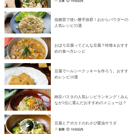
主菜
10分以内
低糖質で使い勝手抜群！おからパウダーの
人気レシピ35選
おぼろ豆腐ってどんな豆腐？特徴＆おすす
めの食べ方レシピ
豆腐でヘルシークッキーを作ろう。おすす
めレシピ10選
納豆パスタの人気レシピランキング！みん
なが1位に選んだおすすめのメニューは？
豆腐とアボカドのわさび醤油サラダ
副菜
10分以内