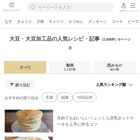
ログイン
メニュー
なす
きゅうり
大根
キャベツ
そうめん
ズッキーニ
ゴーヤ
ピーマ
大豆・大豆加工品の人気レシピ・記事
（2,088件）6ページ
目
動画
読みもの
すべて
1,157件
931件
絞り込む
主菜
副菜
10分以内
おすすめの絞り込み
冷めてもおいしい！ふっくら豆乳ホットケ
ーキを上手に作るコツ