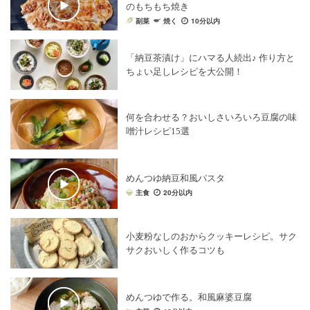
のもちもち焼き
副菜
焼く
10分以内
「納豆茶漬け」にハマる人続出♪ 作り方と
ちょい足しレシピを大公開！
何を合わせる？おいしさいろいろ豆腐の味
噌汁レシピ15選
めんつゆ納豆和風パスタ
主食
20分以内
小麦粉なしのおからクッキーレシピ。サク
サクおいしく作るコツも
めんつゆで作る。和風麻婆豆腐