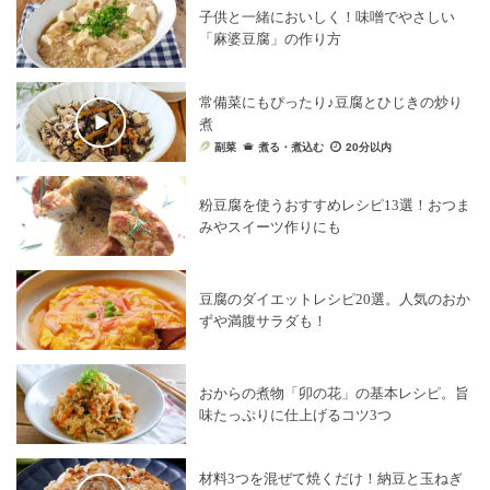
子供と一緒においしく！味噌でやさしい
「麻婆豆腐」の作り方
常備菜にもぴったり♪豆腐とひじきの炒り
煮
副菜
煮る・煮込む
20分以内
粉豆腐を使うおすすめレシピ13選！おつま
みやスイーツ作りにも
豆腐のダイエットレシピ20選。人気のおか
ずや満腹サラダも！
おからの煮物「卯の花」の基本レシピ。旨
味たっぷりに仕上げるコツ3つ
材料3つを混ぜて焼くだけ！納豆と玉ねぎ