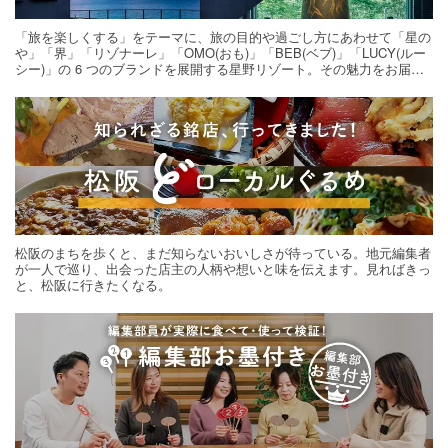
「旅を楽しくする」をテーマに、旅の目的や過ごし方にあわせて「星の
や」「界」「リゾナーレ」「OMO(おも)」「BEB(ベブ)」「LUCY(ルー
シー)」の 6 つのブランドを展開する星野リゾート。その魅力をお届け
する旅の連載。次の旅先探しのヒントにいかがですか？
松阪のまちを歩くと、まだ知らないおいしさが待っている。地元編集者
が一人で巡り、出会った店主の人柄や想いと味を伝えます。見ればきっ
と、松阪に行きたくなる。