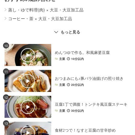
蒸し・ゆで料理(肉)
×
大豆・大豆加工品
コーヒー・茶
×
大豆・大豆加工品
乾物
×
大豆・大豆加工品
黒糖
×
大豆・大豆加工品
もっと見る
10
めんつゆで作る。和風麻婆豆腐
主菜
10分以内
11
おつまみにも♪豚バラ油揚げの照り焼き
主菜
20分以内
12
豆腐1丁で満腹！トンテキ風豆腐ステーキ
主菜
30分以内
13
食材2つで！なすと豆腐の甘辛炒め