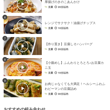
厚揚げのきのこあんかけ
主菜
20分以内
6
レンジでサクサク！油揚げチップス
主菜
10分以内
7
【作り置き】豆腐しそハンバーグ
主菜
20分以内
8
【小腹めし】ふんわりとろとろ♪お豆腐カ
ニ玉
主菜
10分以内
9
お肉じゃなくても大満足！ヘルシーふわふ
わピーマンの豆腐詰め
主菜
30分以内
おすすめの組み合わせ