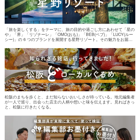
「旅を楽しくする」をテーマに、旅の目的や過ごし方にあわせて「星の
や」「界」「リゾナーレ」「OMO(おも)」「BEB(ベブ)」「LUCY(ルー
シー)」の 6 つのブランドを展開する星野リゾート。その魅力をお届け
する旅の連載。次の旅先探しのヒントにいかがですか？
松阪のまちを歩くと、まだ知らないおいしさが待っている。地元編集者
が一人で巡り、出会った店主の人柄や想いと味を伝えます。見ればきっ
と、松阪に行きたくなる。