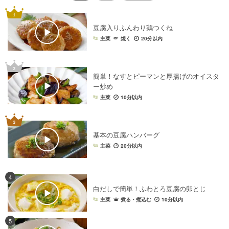
豆腐入りふんわり鶏つくね
主菜
焼く
20分以内
簡単！なすとピーマンと厚揚げのオイスタ
ー炒め
主菜
10分以内
基本の豆腐ハンバーグ
主菜
20分以内
4
白だしで簡単！ふわとろ豆腐の卵とじ
主菜
煮る・煮込む
10分以内
5