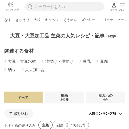
ログイン
メニュー
なす
きゅうり
大根
キャベツ
そうめん
ズッキーニ
ゴーヤ
ピーマ
大豆・大豆加工品 主菜の人気レシピ・記事
（242件）
関連する食材
大豆・大豆水煮
油揚げ・厚揚げ
豆乳
豆腐
納豆
大豆加工品
動画
読みもの
すべて
242件
0件
絞り込む
主菜
副菜
10分以内
おすすめの絞り込み