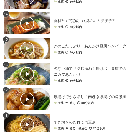
主菜
20分以内
14
食材2つで完成♪ 豆腐のキムチチヂミ
主菜
20分以内
15
きのこたっぷり！あんかけ豆腐ハンバーグ
主菜
20分以内
16
少ない油でサクじゅわ！揚げ出し豆腐のカ
ニカマあんかけ
主菜
30分以内
17
厚揚げでかさ増し！肉巻き厚揚げの角煮風
主菜
焼く
30分以内
18
すき焼きのたれで肉豆腐
主菜
煮る・煮込む
20分以内