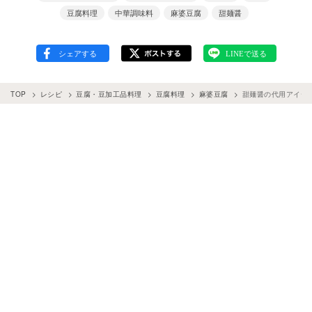
豆腐料理
中華調味料
麻婆豆腐
甜麺醤
TOP
レシピ
豆腐・豆加工品料理
豆腐料理
麻婆豆腐
甜麺醤の代用アイデ