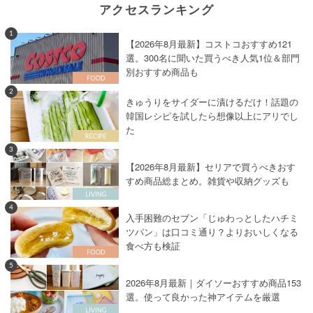
アクセスランキング
1
【2026年8月最新】コストコおすすめ121
選。300名に聞いた買うべき人気1位＆部門
別おすすめ商品も
2
きゅうりをサイダーに漬けるだけ！話題の
韓国レシピを試したら想像以上にアリでし
た
3
【2026年8月最新】セリアで買うべきおす
すめ商品総まとめ。雑貨や収納グッズも
4
入手困難のセブン「じゅわっとしたハチミ
ツパン」は口コミ通り？よりおいしくなる
食べ方も検証
5
2026年8月最新｜ダイソーおすすめ商品153
選。使って良かった神アイテムを厳選