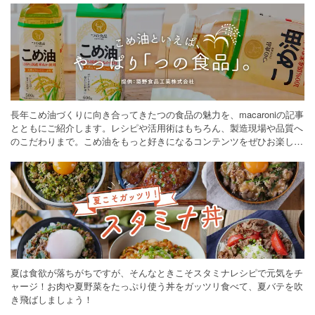
長年こめ油づくりに向き合ってきたつの食品の魅力を、macaroniの記事
とともにご紹介します。レシピや活用術はもちろん、製造現場や品質へ
のこだわりまで。こめ油をもっと好きになるコンテンツをぜひお楽しみ
ください。
夏は食欲が落ちがちですが、そんなときこそスタミナレシピで元気をチ
ャージ！お肉や夏野菜をたっぷり使う丼をガッツリ食べて、夏バテを吹
き飛ばしましょう！