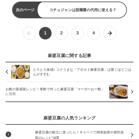
次のページ
コチュジャンは甜麺醤の代用に使える？
1
2
3
4
麻婆豆腐に関する記事
とろとろ食感♪ コクうまな「アボカド麻婆豆腐」は驚くほどごは
んがすすむ
お麩の新感覚レシピ！車麩で作った麻婆豆腐「マーボーおー麩」
に注目
麻婆豆腐の人気ランキング
麻婆豆腐の献立に迷ったら！キャベツで簡単副菜や相性抜
1
群のレシピ18選