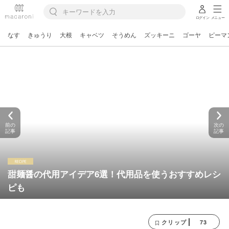
ログイン
メニュー
なす
きゅうり
大根
キャベツ
そうめん
ズッキーニ
ゴーヤ
ピーマ
前の
次の
記事
記事
甜麺醤の代用アイデア6選！代用品を使うおすすめレシ
ピも
73
クリップ