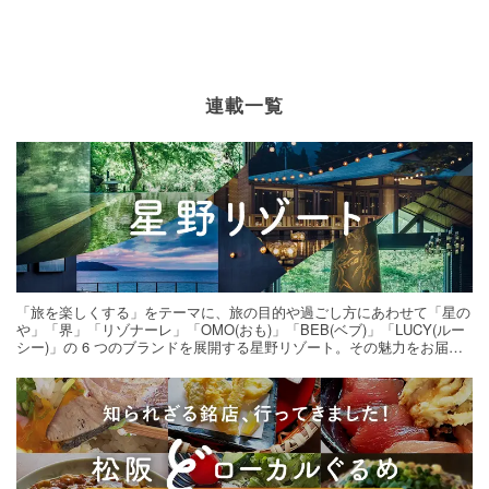
連載一覧
「旅を楽しくする」をテーマに、旅の目的や過ごし方にあわせて「星の
や」「界」「リゾナーレ」「OMO(おも)」「BEB(ベブ)」「LUCY(ルー
シー)」の 6 つのブランドを展開する星野リゾート。その魅力をお届け
する旅の連載。次の旅先探しのヒントにいかがですか？