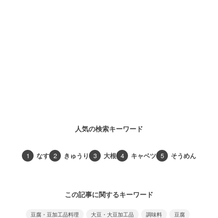
人気の検索キーワード
1
なす
2
きゅうり
3
大根
4
キャベツ
5
そうめん
この記事に関するキーワード
豆腐・豆加工品料理
大豆・大豆加工品
調味料
豆腐