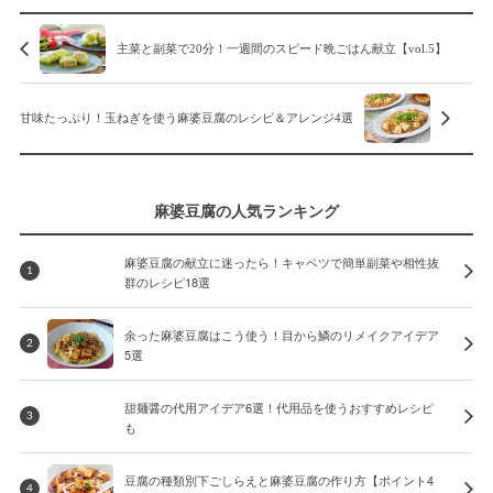
主菜と副菜で20分！一週間のスピード晩ごはん献立【vol.5】
甘味たっぷり！玉ねぎを使う麻婆豆腐のレシピ＆アレンジ4選
麻婆豆腐の人気ランキング
麻婆豆腐の献立に迷ったら！キャベツで簡単副菜や相性抜
1
群のレシピ18選
余った麻婆豆腐はこう使う！目から鱗のリメイクアイデア
2
5選
甜麺醤の代用アイデア6選！代用品を使うおすすめレシピ
3
も
豆腐の種類別下ごしらえと麻婆豆腐の作り方【ポイント4
4