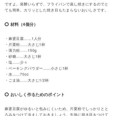
ですよ。発酵いらずで、フライパンで蒸し焼きにするのでと
ても簡単。カリッとした焼き目もたまらないおいしさです。
材料（4個分）
・麻婆豆腐……1人分
・片栗粉……大さじ1杯
・薄力粉……150g
・砂糖……大さじ1杯
・塩……少々
・ベーキングパウダー……小さじ1杯
・水……70cc
・ごま油……大さじ1/2杯
おいしく作るためのポイント
麻婆豆腐がゆるいと包みにくいため、片栗粉でしっかりとと
ろみをつけて冷ましておきましょう。生地に焼き目をつけて