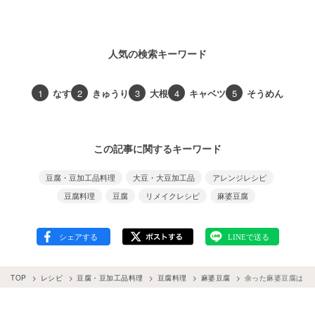
人気の検索キーワード
1
なす
2
きゅうり
3
大根
4
キャベツ
5
そうめん
この記事に関するキーワード
豆腐・豆加工品料理
大豆・大豆加工品
アレンジレシピ
豆腐料理
豆腐
リメイクレシピ
麻婆豆腐
TOP
レシピ
豆腐・豆加工品料理
豆腐料理
麻婆豆腐
余った麻婆豆腐はこ