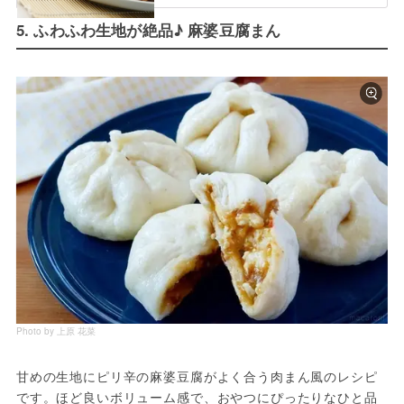
5. ふわふわ生地が絶品♪ 麻婆豆腐まん
Photo by 上原 花菜
甘めの生地にピリ辛の麻婆豆腐がよく合う肉まん風のレシピ
です。ほど良いボリューム感で、おやつにぴったりなひと品