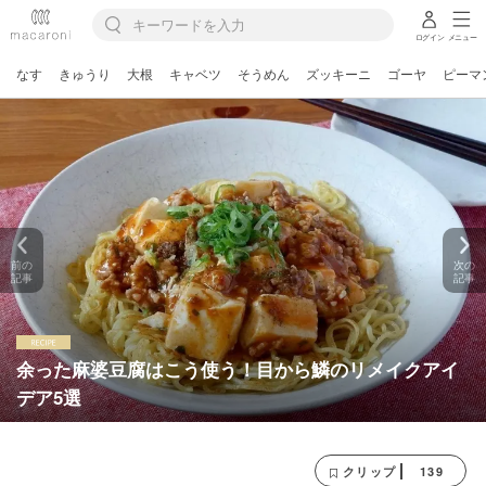
ログイン
メニュー
なす
きゅうり
大根
キャベツ
そうめん
ズッキーニ
ゴーヤ
ピーマ
前の
次の
記事
記事
余った麻婆豆腐はこう使う！目から鱗のリメイクアイ
デア5選
139
クリップ