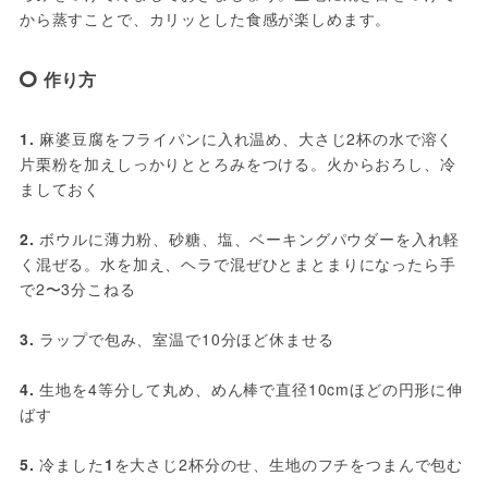
から蒸すことで、カリッとした食感が楽しめます。
作り方
1.
 麻婆豆腐をフライパンに入れ温め、大さじ2杯の水で溶く
片栗粉を加えしっかりととろみをつける。火からおろし、冷
ましておく
2.
 ボウルに薄力粉、砂糖、塩、ベーキングパウダーを入れ軽
く混ぜる。水を加え、ヘラで混ぜひとまとまりになったら手
で2〜3分こねる
3. 
ラップで包み、室温で10分ほど休ませる
4.
 生地を4等分して丸め、めん棒で直径10cmほどの円形に伸
ばす
5.
 冷ました
1
を大さじ2杯分のせ、生地のフチをつまんで包む