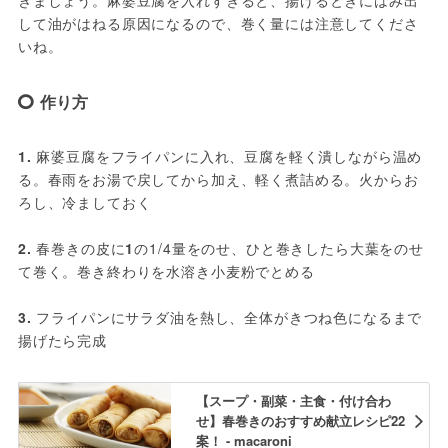
きましょう。麻婆豆腐を入れすぎると、揚げるときにはみ出
して油がはねる原因になるので、巻く量には注意してくださ
いね。
作り方
1.
 麻婆豆腐をフライパンに入れ、豆腐を軽く潰しながら温め
る。春雨をお湯で戻してから加え、軽く煮詰める。火からお
ろし、冷ましておく
2. 
春巻きの皮に
1
の1/4量をのせ、ひと巻きしたら大葉をのせ
て巻く。巻き終わりを水溶き小麦粉でとめる
3.
 フライパンにサラダ油を熱し、全体がきつね色になるまで
揚げたら完成
【スープ・副菜・主食・付け合わ
せ】春巻きのおすすめ献立レシピ22
案！ - macaroni