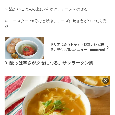
3.
 温かいごはんの上に
2
をかけ、チーズをのせる
4. 
トースターで5分ほど焼き、チーズに焼き色がついたら完
成
ドリアに合うおかず・献立レシピ20
選。子供も喜ぶメニュー - macaroni
3. 酸っぱ辛さがクセになる。サンラータン風