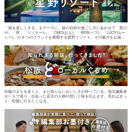
「旅を楽しくする」をテーマに、旅の目的や過ごし方にあわせて「星の
や」「界」「リゾナーレ」「OMO(おも)」「BEB(ベブ)」「LUCY(ルー
シー)」の 6 つのブランドを展開する星野リゾート。その魅力をお届け
する旅の連載。次の旅先探しのヒントにいかがですか？
松阪のまちを歩くと、まだ知らないおいしさが待っている。地元編集者
が一人で巡り、出会った店主の人柄や想いと味を伝えます。見ればきっ
と、松阪に行きたくなる。