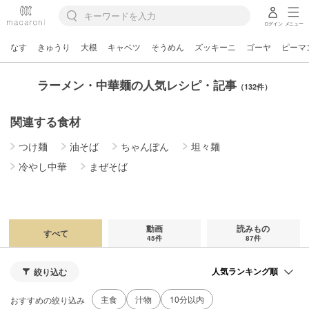
ログイン
メニュー
なす
きゅうり
大根
キャベツ
そうめん
ズッキーニ
ゴーヤ
ピーマ
ラーメン・中華麺の人気レシピ・記事
（132件）
関連する食材
つけ麺
油そば
ちゃんぽん
坦々麺
冷やし中華
まぜそば
動画
読みもの
すべて
45件
87件
絞り込む
主食
汁物
10分以内
おすすめの絞り込み