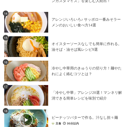
ンカスタマイズ」を楽しむ人続出！
14
アレンジいろいろ♪ サッポロ一番みそラー
メンのおいしい食べ方14選
15
オイスターソースなしでも簡単に作れる。
油そば・油そば風レシピ9選
16
冷やし中華用のきゅうりの切り方！麺やた
れによく絡むコツとは？
17
「冷やし中華」アレンジ20選！マンネリ解
消できる簡単レシピを味別で紹介
18
ピーナッツバターで作る。汁なし担々麺
主食
30分以内