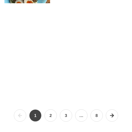
1
2
3
…
8