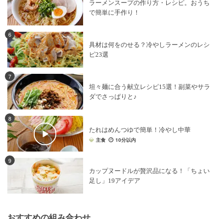
ラーメンスープの作り方・レシピ。おうち
で簡単に手作り！
6
具材は何をのせる？冷やしラーメンのレシ
ピ23選
7
坦々麺に合う献立レシピ15選！副菜やサラ
ダでさっぱりと♪
8
たれはめんつゆで簡単！冷やし中華
主食
10分以内
9
カップヌードルが贅沢品になる！「ちょい
足し」19アイデア
おすすめの組み合わせ