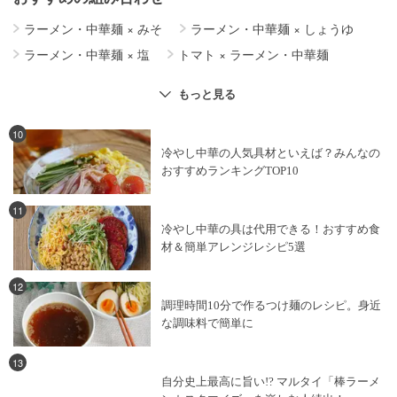
ラーメン・中華麺
×
みそ
ラーメン・中華麺
×
しょうゆ
ラーメン・中華麺
×
塩
トマト
×
ラーメン・中華麺
もやし
×
ラーメン・中華麺
ラーメン・中華麺
×
麺料理
もっと見る
ラーメン・中華麺
×
豚肉
ラーメン・中華麺
×
こんにゃく
中華料理
×
ラーメン・中華麺
10
冷やし中華の人気具材といえば？みんなの
ラーメン・中華麺
×
スパイス・香辛料
おすすめランキングTOP10
ラーメン・中華麺
×
牛乳
11
冷やし中華の具は代用できる！おすすめ食
材＆簡単アレンジレシピ5選
12
調理時間10分で作るつけ麺のレシピ。身近
な調味料で簡単に
13
自分史上最高に旨い!? マルタイ「棒ラーメ