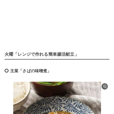
火曜「レンジで作れる簡単腸活献立」
主菜「さばの味噌煮」