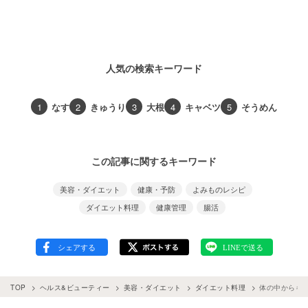
人気の検索キーワード
1
なす
2
きゅうり
3
大根
4
キャベツ
5
そうめん
この記事に関するキーワード
美容・ダイエット
健康・予防
よみものレシピ
ダイエット料理
健康管理
腸活
TOP
ヘルス&ビューティー
美容・ダイエット
ダイエット料理
体の中からキ