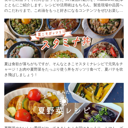
とともにご紹介します。レシピや活用術はもちろん、製造現場や品質へ
のこだわりまで。こめ油をもっと好きになるコンテンツをぜひお楽しみ
ください。
夏は食欲が落ちがちですが、そんなときこそスタミナレシピで元気をチ
ャージ！お肉や夏野菜をたっぷり使う丼をガッツリ食べて、夏バテを吹
き飛ばしましょう！
夏野菜のおいしい季節がやってきました！今回はきゅうり、トマト、ズ