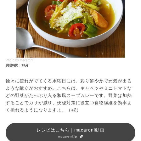
Photo by macaroni
調理時間：15分
徐々に疲れがでてくる水曜日には、彩り鮮やかで元気が出る
ような献立がおすすめ。こちらは、キャベツやミニトマトな
どの野菜がたっぷり入る和風スープカレーです。野菜は加熱
することでカサが減り、便秘対策に役立つ食物繊維を効率よ
く摂れるようになりますよ。（※2）
レシピはこちら｜macaroni動画
macaro-ni.jp