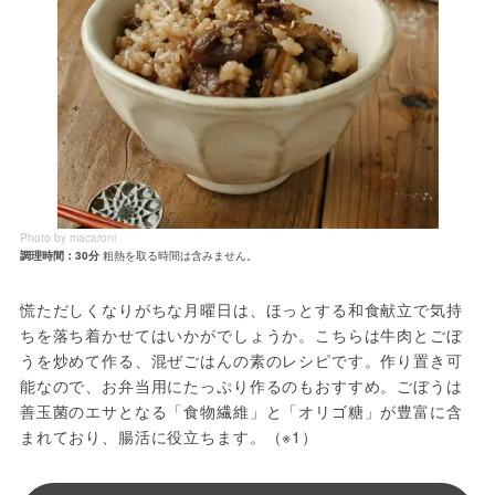
Photo by macaroni
調理時間：30分
粗熱を取る時間は含みません。
慌ただしくなりがちな月曜日は、ほっとする和食献立で気持
ちを落ち着かせてはいかがでしょうか。こちらは牛肉とごぼ
うを炒めて作る、混ぜごはんの素のレシピです。作り置き可
能なので、お弁当用にたっぷり作るのもおすすめ。ごぼうは
善玉菌のエサとなる「食物繊維」と「オリゴ糖」が豊富に含
まれており、腸活に役立ちます。（※1）