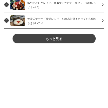
体の中からキレイに。真似するだけの「腸活」一週間レシ
4
ピ【vol.6】
管理栄養士が「腸活レシピ」を21品厳選！カラダの内側か
5
らきれいに ♪
もっと見る