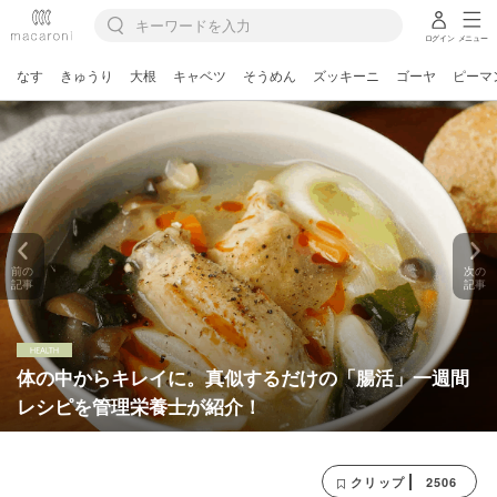
ログイン
メニュー
なす
きゅうり
大根
キャベツ
そうめん
ズッキーニ
ゴーヤ
ピーマ
前の
次の
記事
記事
体の中からキレイに。真似するだけの「腸活」一週間
レシピを管理栄養士が紹介！
2506
クリップ