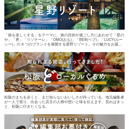
「旅を楽しくする」をテーマに、旅の目的や過ごし方にあわせて「星の
や」「界」「リゾナーレ」「OMO(おも)」「BEB(ベブ)」「LUCY(ルー
シー)」の 6 つのブランドを展開する星野リゾート。その魅力をお届け
する旅の連載。次の旅先探しのヒントにいかがですか？
松阪のまちを歩くと、まだ知らないおいしさが待っている。地元編集者
が一人で巡り、出会った店主の人柄や想いと味を伝えます。見ればきっ
と、松阪に行きたくなる。