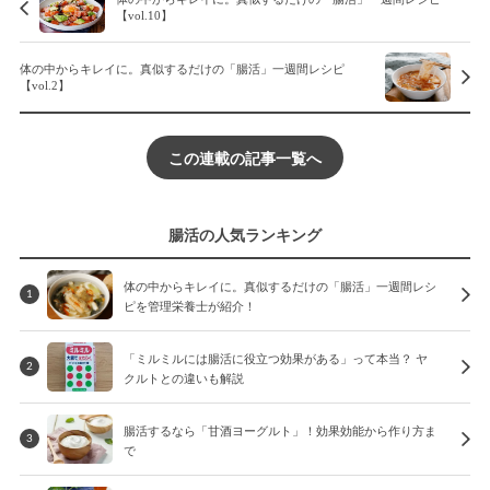
【vol.10】
体の中からキレイに。真似するだけの「腸活」一週間レシピ
【vol.2】
この連載の記事一覧へ
腸活の人気ランキング
体の中からキレイに。真似するだけの「腸活」一週間レシ
1
ピを管理栄養士が紹介！
「ミルミルには腸活に役立つ効果がある」って本当？ ヤ
2
クルトとの違いも解説
腸活するなら「甘酒ヨーグルト」！効果効能から作り方ま
3
で