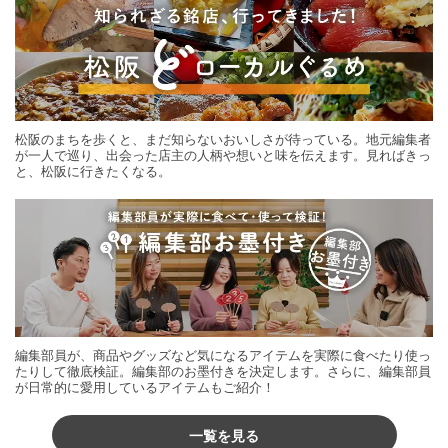
松阪のまちを歩くと、まだ知らないおいしさが待っている。地元編集者
が一人で巡り、出会った店主の人柄や想いと味を伝えます。見ればきっ
と、松阪に行きたくなる。
編集部員が、商品やグッズなど気になるアイテムを実際に食べたり使っ
たりして徹底検証。編集部のお墨付きを決定します。さらに、編集部員
が日常的に愛用しているアイテムもご紹介！
一覧を見る