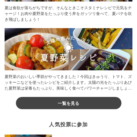
夏は食欲が落ちがちですが、そんなときこそスタミナレシピで元気をチ
ャージ！お肉や夏野菜をたっぷり使う丼をガッツリ食べて、夏バテを吹
き飛ばしましょう！
夏野菜のおいしい季節がやってきました！今回はきゅうり、トマト、ズ
ッキーニなどを使ったレシピをご紹介します。太陽の光をたっぷりあび
た夏野菜は栄養もたっぷり。美味しく食べてパワーチャージしましょう
♪
一覧を見る
人気投票に参加