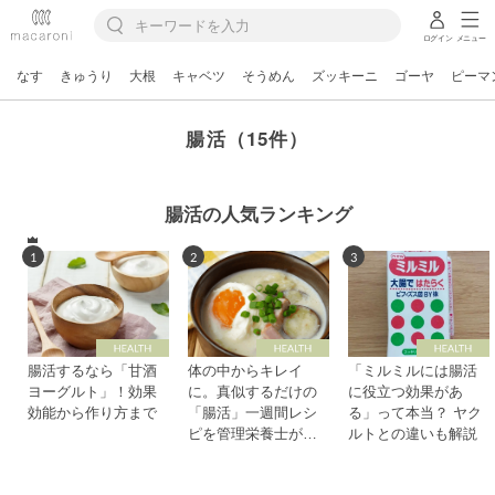
ログイン
メニュー
なす
きゅうり
大根
キャベツ
そうめん
ズッキーニ
ゴーヤ
ピーマ
腸活（15件）
腸活の人気ランキング
1
2
3
腸活するなら「甘酒
体の中からキレイ
「ミルミルには腸活
ヨーグルト」！効果
に。真似するだけの
に役立つ効果があ
効能から作り方まで
「腸活」一週間レシ
る」って本当？ ヤク
ピを管理栄養士が紹
ルトとの違いも解説
介！