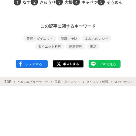
1
なす
2
きゅうり
3
大根
4
キャベツ
5
そうめん
この記事に関するキーワード
美容・ダイエット
健康・予防
よみものレシピ
ダイエット料理
健康管理
腸活
TOP
ヘルス&ビューティー
美容・ダイエット
ダイエット料理
体の中からキレ