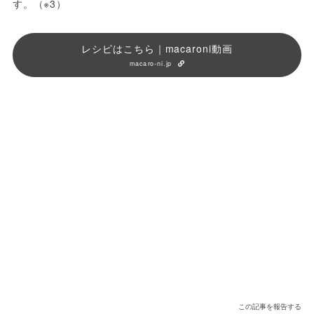
す。（※3）
レシピはこちら｜macaroni動画
macaro-ni.jp
この記事を報告する