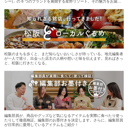
シー)」の 6 つのブランドを展開する星野リゾート。その魅力をお届け
する旅の連載。次の旅先探しのヒントにいかがですか？
松阪のまちを歩くと、まだ知らないおいしさが待っている。地元編集者
が一人で巡り、出会った店主の人柄や想いと味を伝えます。見ればきっ
と、松阪に行きたくなる。
編集部員が、商品やグッズなど気になるアイテムを実際に食べたり使っ
たりして徹底検証。編集部のお墨付きを決定します。さらに、編集部員
が日常的に愛用しているアイテムもご紹介！