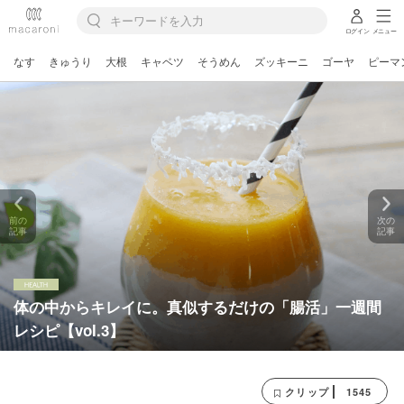
ログイン
メニュー
なす
きゅうり
大根
キャベツ
そうめん
ズッキーニ
ゴーヤ
ピーマ
前の
次の
記事
記事
体の中からキレイに。真似するだけの「腸活」一週間
レシピ【vol.3】
1545
クリップ