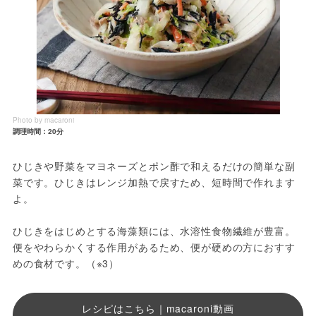
Photo by macaroni
調理時間：20分
ひじきや野菜をマヨネーズとポン酢で和えるだけの簡単な副
菜です。ひじきはレンジ加熱で戻すため、短時間で作れます
よ。
ひじきをはじめとする海藻類には、水溶性食物繊維が豊富。
便をやわらかくする作用があるため、便が硬めの方におすす
めの食材です。（※3）
レシピはこちら｜macaroni動画