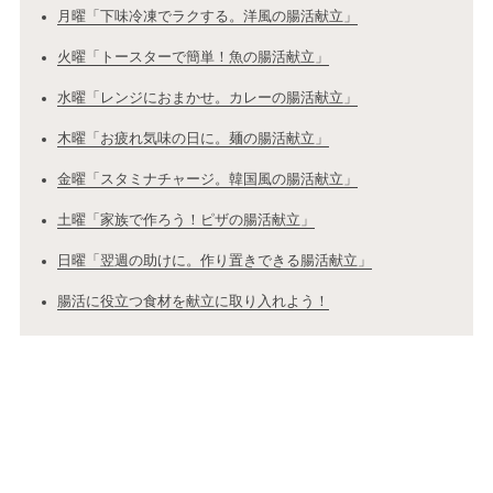
月曜「下味冷凍でラクする。洋風の腸活献立」
火曜「トースターで簡単！魚の腸活献立」
水曜「レンジにおまかせ。カレーの腸活献立」
木曜「お疲れ気味の日に。麺の腸活献立」
金曜「スタミナチャージ。韓国風の腸活献立」
土曜「家族で作ろう！ピザの腸活献立」
日曜「翌週の助けに。作り置きできる腸活献立」
腸活に役立つ食材を献立に取り入れよう！