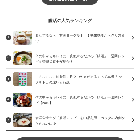
腸活の人気ランキング
腸活するなら「甘酒ヨーグルト」！効果効能から作り方ま
1
で
体の中からキレイに。真似するだけの「腸活」一週間レシ
2
ピを管理栄養士が紹介！
「ミルミルには腸活に役立つ効果がある」って本当？ ヤ
3
クルトとの違いも解説
体の中からキレイに。真似するだけの「腸活」一週間レシ
4
ピ【vol.6】
管理栄養士が「腸活レシピ」を21品厳選！カラダの内側か
5
らきれいに ♪