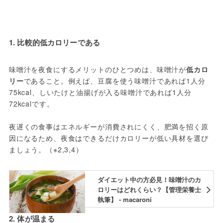
1. 比較的低カロリーである
味噌汁を夜食にするメリットのひとつめは、味噌汁が
低カロ
リー
であること。例えば、豆腐を使う味噌汁であれば1人分
75kcal、しいたけと油揚げが入る味噌汁であれば1人分
72kcalです。
夜遅くの食事はエネルギーが消費されにくく、肥満を招く原
因になるため、夜食はできるだけカロリーが低い具材を選び
ましょう。（※2,3,4）
ダイエット中の方必見！味噌汁のカ
ロリーはどれくらい？【管理栄養士
執筆】 - macaroni
2. 体が温まる