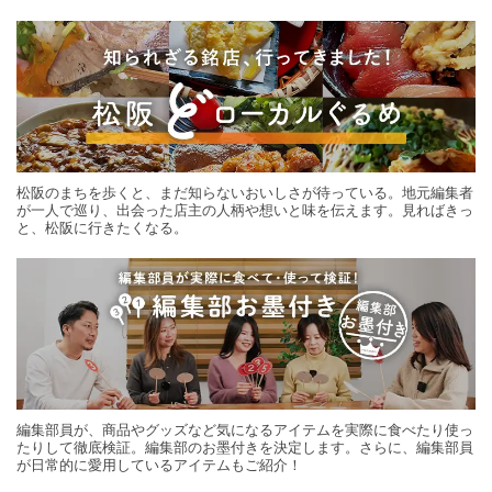
する旅の連載。次の旅先探しのヒントにいかがですか？
松阪のまちを歩くと、まだ知らないおいしさが待っている。地元編集者
が一人で巡り、出会った店主の人柄や想いと味を伝えます。見ればきっ
と、松阪に行きたくなる。
編集部員が、商品やグッズなど気になるアイテムを実際に食べたり使っ
たりして徹底検証。編集部のお墨付きを決定します。さらに、編集部員
が日常的に愛用しているアイテムもご紹介！