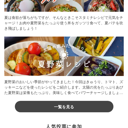
夏は食欲が落ちがちですが、そんなときこそスタミナレシピで元気をチ
ャージ！お肉や夏野菜をたっぷり使う丼をガッツリ食べて、夏バテを吹
き飛ばしましょう！
夏野菜のおいしい季節がやってきました！今回はきゅうり、トマト、ズ
ッキーニなどを使ったレシピをご紹介します。太陽の光をたっぷりあび
た夏野菜は栄養もたっぷり。美味しく食べてパワーチャージしましょう
♪
一覧を見る
人気投票に参加