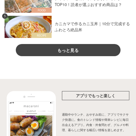
TOP10！読者が選ぶおすすめ商品は？
5
カニカマで作るカニ玉丼｜10分で完成する
ふわとろ絶品丼
もっと見る
アプリでもっと楽しく
通勤中やランチ、おやすみ前に、アプリでサクサ
ク快適に。食のトレンド情報や簡単レシピに毎日
出会えるアプリ。内食・外食問わず、グルメや料
理、暮らしに関する幅広い情報を楽しめます。