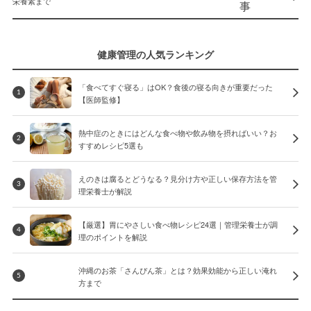
栄養素まで
健康管理の人気ランキング
「食べてすぐ寝る」はOK？食後の寝る向きが重要だった
1
【医師監修】
熱中症のときにはどんな食べ物や飲み物を摂ればいい？お
2
すすめレシピ5選も
えのきは腐るとどうなる？見分け方や正しい保存方法を管
3
理栄養士が解説
【厳選】胃にやさしい食べ物レシピ24選｜管理栄養士が調
4
理のポイントを解説
沖縄のお茶「さんぴん茶」とは？効果効能から正しい淹れ
5
方まで