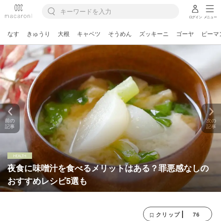
ログイン
メニュー
なす
きゅうり
大根
キャベツ
そうめん
ズッキーニ
ゴーヤ
ピーマ
前の
次の
記事
記事
夜食に味噌汁を食べるメリットはある？罪悪感なしの
おすすめレシピ5選も
76
クリップ