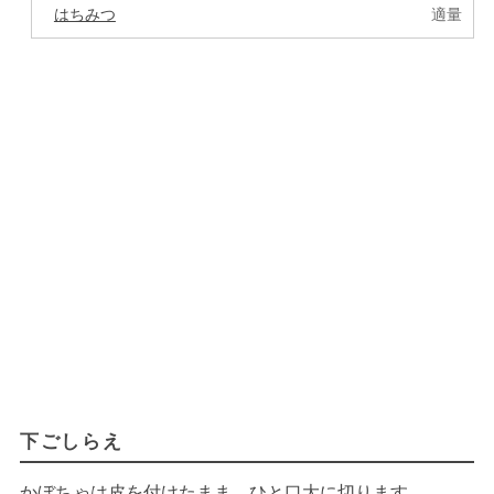
はちみつ
適量
下ごしらえ
かぼちゃは皮を付けたまま、ひと口大に切ります。