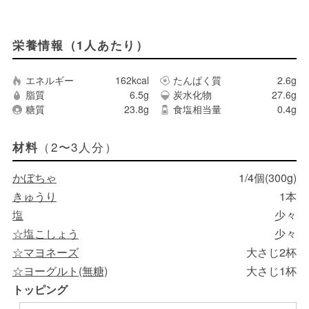
栄養情報（1人あたり）
エネルギー
162kcal
たんぱく質
2.6g
脂質
6.5g
炭水化物
27.6g
糖質
23.8g
食塩相当量
0.4g
（2〜3人分）
材料
かぼちゃ
1/4個(300g)
きゅうり
1本
塩
少々
☆塩こしょう
少々
☆マヨネーズ
大さじ2杯
☆ヨーグルト(無糖)
大さじ1杯
トッピング