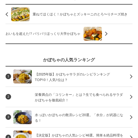
重ねてほくほく！かぼちゃとズッキーニのとろ〜りチーズ焼き
おいもを超えた!? パリパリほっくり大学かぼちゃ
かぼちゃの人気ランキング
【2025年版】かぼちゃサラダのレシピランキング
1
TOP10！人気1位は？
栄養満点の「コリンキー」とは？生でも食べられるサラダ
2
かぼちゃを徹底紹介！
水っぽいかぼちゃの救済レシピ20選。「水分」が武器にな
3
る！
【決定版】かぼちゃの人気レシピ46選。簡単＆絶品料理を
4