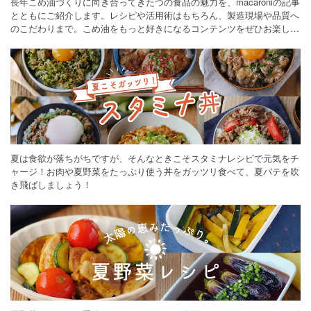
長年こめ油づくりに向き合ってきたつの食品の魅力を、macaroniの記事
とともにご紹介します。レシピや活用術はもちろん、製造現場や品質へ
のこだわりまで。こめ油をもっと好きになるコンテンツをぜひお楽しみ
ください。
夏は食欲が落ちがちですが、そんなときこそスタミナレシピで元気をチ
ャージ！お肉や夏野菜をたっぷり使う丼をガッツリ食べて、夏バテを吹
き飛ばしましょう！