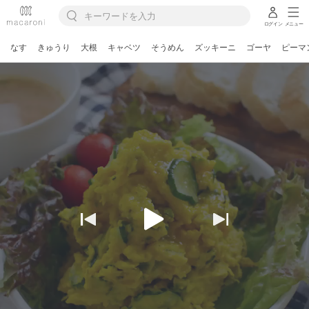
ログイン
メニュー
なす
きゅうり
大根
キャベツ
そうめん
ズッキーニ
ゴーヤ
ピーマ