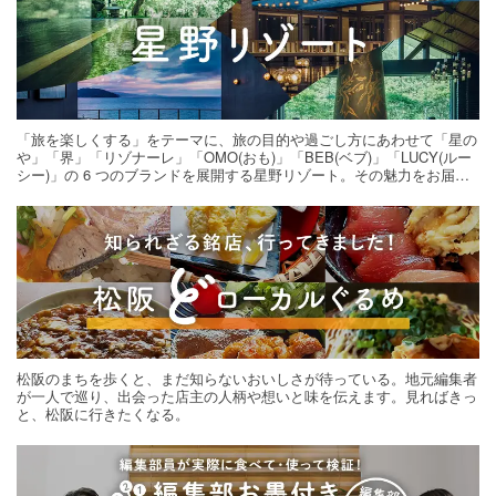
「旅を楽しくする」をテーマに、旅の目的や過ごし方にあわせて「星の
や」「界」「リゾナーレ」「OMO(おも)」「BEB(ベブ)」「LUCY(ルー
シー)」の 6 つのブランドを展開する星野リゾート。その魅力をお届け
する旅の連載。次の旅先探しのヒントにいかがですか？
松阪のまちを歩くと、まだ知らないおいしさが待っている。地元編集者
が一人で巡り、出会った店主の人柄や想いと味を伝えます。見ればきっ
と、松阪に行きたくなる。