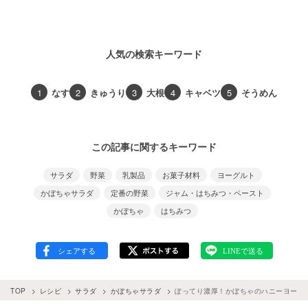
人気の検索キーワード
1
なす
2
きゅうり
3
大根
4
キャベツ
5
そうめん
この記事に関するキーワード
サラダ
野菜
乳製品
お菓子材料
ヨーグルト
かぼちゃサラダ
定番の野菜
ジャム・はちみつ・ペースト
かぼちゃ
はちみつ
TOP
レシピ
サラダ
かぼちゃサラダ
ぽってり濃厚！かぼちゃのハニーヨーグ