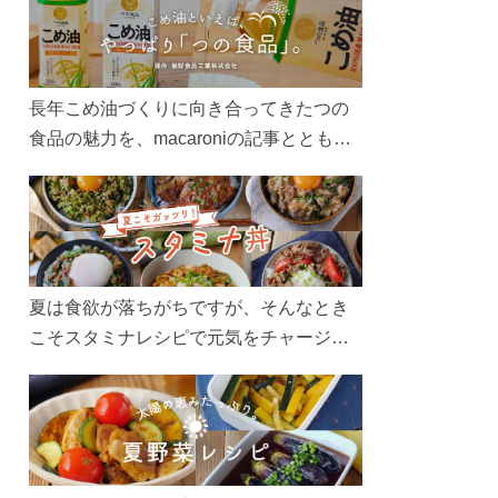
長年こめ油づくりに向き合ってきたつの
食品の魅力を、macaroniの記事とともに
ご紹介します。レシピや活用術はもちろ
ん、製造現場や品質へのこだわりまで。
こめ油をもっと好きになるコンテンツを
ぜひお楽しみください。
夏は食欲が落ちがちですが、そんなとき
こそスタミナレシピで元気をチャージ！
お肉や夏野菜をたっぷり使う丼をガッツ
リ食べて、夏バテを吹き飛ばしましょ
う！