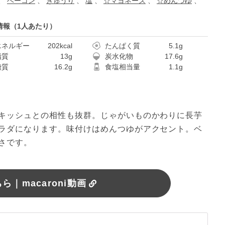
、
ベーコン
、
きゅうり
、
塩
、
☆マヨネーズ
、
☆めんつゆ
、
情報（1人あたり）
エネルギー
202kcal
たんぱく質
5.1g
脂質
13g
炭水化物
17.6g
糖質
16.2g
食塩相当量
1.1g
キッシュとの相性も抜群。じゃがいものかわりに長芋
ラダになります。味付けはめんつゆがアクセント。ベ
さです。
｜macaroni動画