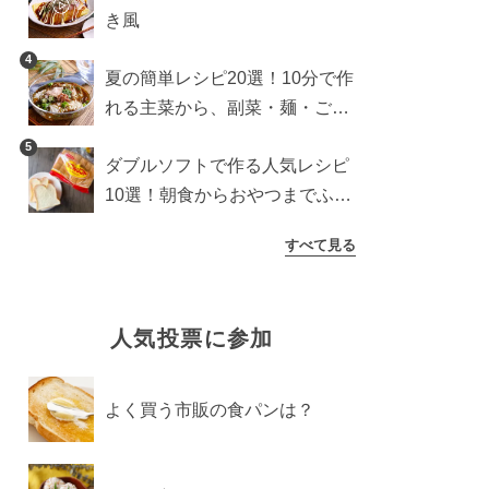
き風
4
夏の簡単レシピ20選！10分で作
れる主菜から、副菜・麺・ごは
んまで一気に紹介
5
ダブルソフトで作る人気レシピ
10選！朝食からおやつまでふん
わり食パンを楽しむアレンジ
すべて見る
人気投票に参加
よく買う市販の食パンは？