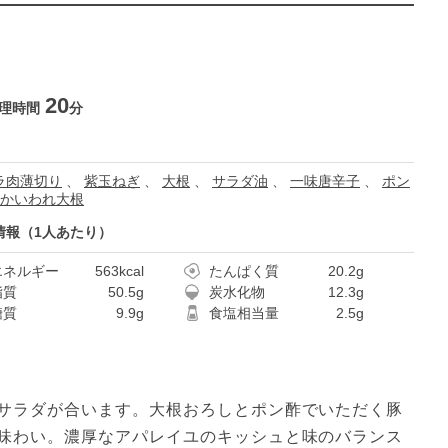
20
理時間
分
ラ肉薄切り
、
紫玉ねぎ
、
大根
、
サラダ油
、
一味唐辛子
、
ポン
かいわれ大根
情報（1人あたり）
エネルギー
563kcal
たんぱく質
20.2g
脂質
50.5g
炭水化物
12.3g
糖質
9.9g
食塩相当量
2.5g
サラダが合います。大根おろしとポン酢でいただく豚
味わい。濃厚なアパレイユのキッシュと味のバランス