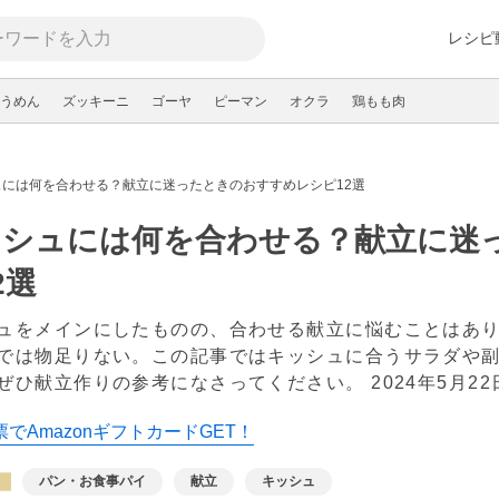
レシピ
うめん
ズッキーニ
ゴーヤ
ピーマン
オクラ
鶏もも肉
ュには何を合わせる？献立に迷ったときのおすすめレシピ12選
ッシュには何を合わせる？献立に迷
2選
ュをメインにしたものの、合わせる献立に悩むことはあ
では物足りない。この記事ではキッシュに合うサラダや
ぜひ献立作りの参考になさってください。
2024年5月22
でAmazonギフトカードGET！
パン・お食事パイ
献立
キッシュ