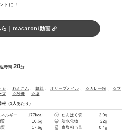
ントに！
｜macaroni動画
20
理時間
分
ちゃ
、
れんこん
、
舞茸
、
オリーブオイル
、
☆カレー粉
、
☆マ
ーズ
、
☆砂糖
、
☆塩
情報（1人あたり）
エネルギー
177kcal
たんぱく質
2.9g
脂質
10.6g
炭水化物
22g
糖質
17.6g
食塩相当量
0.4g