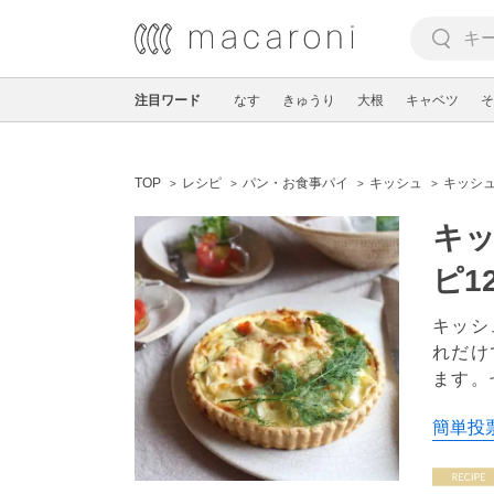
注目ワード
なす
きゅうり
大根
キャベツ
そ
TOP
レシピ
パン・お食事パイ
キッシュ
キッシ
キ
ピ1
キッシ
れだけ
ます。
簡単投票