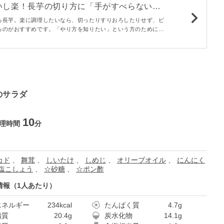
いし楽！長芋の切り方に「手がすべらない」
たかった」 - macaroni
る長芋。楽に調理したいなら、切ったりすりおろしたりせず、ピ
るのがおすすめです。「やり方を知りたい」という方のために、
順をご紹介。あまりの手軽さに、一度試したら定番化すること間
のサラダ
10
理時間
分
カド
、
舞茸
、
しいたけ
、
しめじ
、
オリーブオイル
、
にんにく
塩こしょう
、
☆砂糖
、
☆ポン酢
情報（1人あたり）
エネルギー
234kcal
たんぱく質
4.7g
脂質
20.4g
炭水化物
14.1g