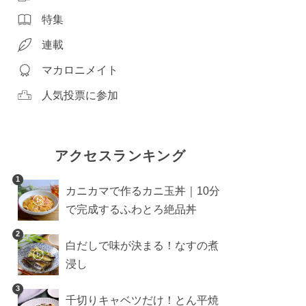
特集
連載
マカロニメイト
人気投票に参加
アクセスランキング
1
カニカマで作るカニ玉丼｜10分
で完成するふわとろ絶品丼
2
白だしで味が決まる！なすの煮
浸し
3
千切りキャベツだけ！とん平焼