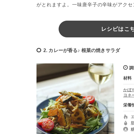
がとれますよ。一味唐辛子の辛味がアクセ
レシピはこちら
2. カレーが香る♪ 根菜の焼きサラダ
調
材料
かぼ
ヨネ
栄養