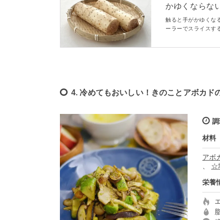
かゆくならな
「もっと早く知り
触ると手がかゆくな
ーラーでスライスす
本記事では詳しい手
違いありません。
4. 冷めてもおいしい！きのことアボカド
調
材料
アボ
、
☆
栄養