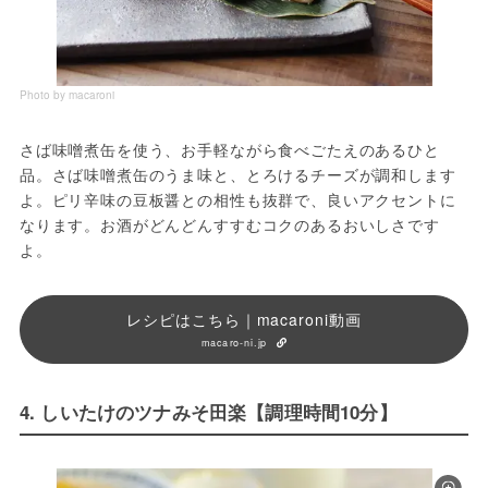
Photo by macaroni
さば味噌煮缶を使う、お手軽ながら食べごたえのあるひと
品。さば味噌煮缶のうま味と、とろけるチーズが調和します
よ。ピリ辛味の豆板醤との相性も抜群で、良いアクセントに
なります。お酒がどんどんすすむコクのあるおいしさです
よ。
レシピはこちら｜macaroni動画
macaro-ni.jp
4. しいたけのツナみそ田楽【調理時間10分】