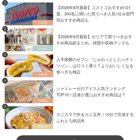
1
【2026年8月最新】コストコおすすめ121
選。300名に聞いた買うべき人気1位＆部門
別おすすめ商品も
2
【2026年8月最新】セリアで買うべきおす
すめ商品総まとめ。雑貨や収納グッズも
3
入手困難のセブン「じゅわっとしたハチミ
ツパン」は口コミ通り？よりおいしくなる
食べ方も検証
4
シャトレーゼのアイス人気ランキング
TOP10！読者が選ぶおすすめ商品は？
5
カニカマで作るカニ玉丼｜10分で完成する
ふわとろ絶品丼