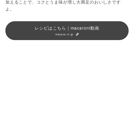
加えることで、コクとうま味が増し大満足のおいしさです
よ。
レシピはこちら｜macaroni動画
macaro-ni.jp