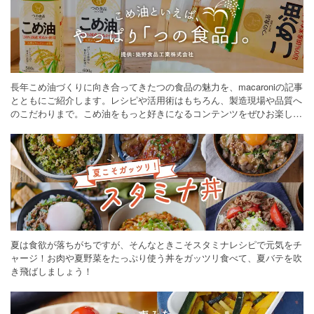
長年こめ油づくりに向き合ってきたつの食品の魅力を、macaroniの記事
とともにご紹介します。レシピや活用術はもちろん、製造現場や品質へ
のこだわりまで。こめ油をもっと好きになるコンテンツをぜひお楽しみ
ください。
夏は食欲が落ちがちですが、そんなときこそスタミナレシピで元気をチ
ャージ！お肉や夏野菜をたっぷり使う丼をガッツリ食べて、夏バテを吹
き飛ばしましょう！