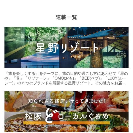
連載一覧
「旅を楽しくする」をテーマに、旅の目的や過ごし方にあわせて「星の
や」「界」「リゾナーレ」「OMO(おも)」「BEB(ベブ)」「LUCY(ルー
シー)」の 6 つのブランドを展開する星野リゾート。その魅力をお届け
する旅の連載。次の旅先探しのヒントにいかがですか？