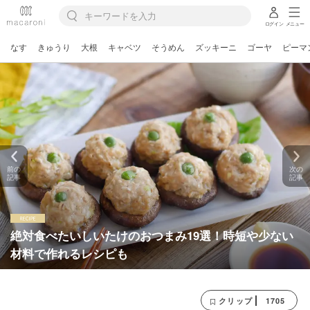
ログイン
メニュー
なす
きゅうり
大根
キャベツ
そうめん
ズッキーニ
ゴーヤ
ピーマ
前の
次の
記事
記事
絶対食べたいしいたけのおつまみ19選！時短や少ない
材料で作れるレシピも
1705
クリップ