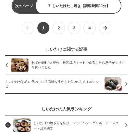
次のページ
7. しいたけたこ焼き【調理時間30分】
1
2
3
4
しいたけに関する記事
わずか6日で大豊作！椎茸栽培キットで食育したら息子がモリモ
リ食べました
しいたけがお肉の代わりに!? 旨味を生かした3つのおすすめレシ
ピ
しいたけの人気ランキング
しいたけの焼き方を伝授！フライパン・グリル・トースタ
1
ー・焼き網で