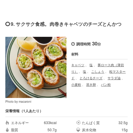
9. サクサク食感。肉巻きキャベツのチーズとんかつ
30
調理時間
分
材料
キャベツ
、
塩
、
豚ロース肉（薄切
り）
、
塩
、
こしょう
、
粒マスター
ド
、
とろけるチーズ
、
サラダ油
、
小麦粉
、
溶き卵
、
パン粉
Photo by macaroni
栄養情報（1人あたり）
エネルギー
633kcal
たんぱく質
32.5g
脂質
50.7g
炭水化物
15g