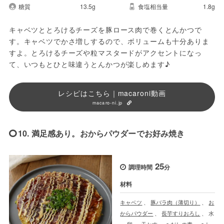
糖質
13.5g
食塩相当量
1.8g
キャベツととろけるチーズを豚ロース肉で巻くとんかつで
す。キャベツでかさ増しするので、ボリュームも十分ありま
すよ。とろけるチーズや粒マスタードがアクセントになっ
て、いつもとひと味違うとんかつが楽しめます♪
レシピはこちら｜macaroni動画
macaro-ni.jp
10. 満足感あり。おからパウダーでお好み焼き
25
調理時間
分
材料
キャベツ
、
豚バラ肉（薄切り）
、
お
からパウダー
、
長芋すりおろし
、
水
、
卵
、
天かす
、
a.だしの素
、
a.し