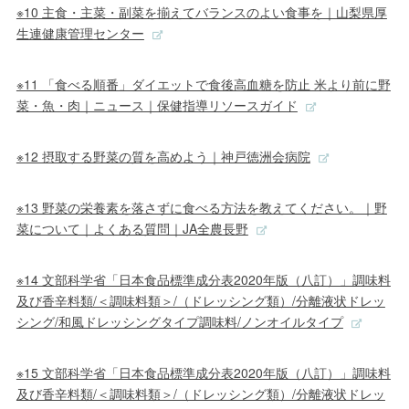
※10 主食・主菜・副菜を揃えてバランスのよい食事を｜山梨県厚
生連健康管理センター
※11 「食べる順番」ダイエットで食後高血糖を防止 米より前に野
菜・魚・肉｜ニュース｜保健指導リソースガイド
※12 摂取する野菜の質を高めよう｜神戸徳洲会病院
※13 野菜の栄養素を落さずに食べる方法を教えてください。｜野
菜について｜よくある質問｜JA全農長野
※14 文部科学省「日本食品標準成分表2020年版（八訂）」調味料
及び香辛料類/＜調味料類＞/（ドレッシング類）/分離液状ドレッ
シング/和風ドレッシングタイプ調味料/ノンオイルタイプ
※15 文部科学省「日本食品標準成分表2020年版（八訂）」調味料
及び香辛料類/＜調味料類＞/（ドレッシング類）/分離液状ドレッ