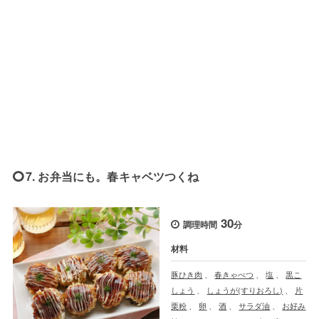
7. お弁当にも。春キャベツつくね
30
調理時間
分
材料
豚ひき肉
、
春きゃべつ
、
塩
、
黒こ
しょう
、
しょうが(すりおろし)
、
片
栗粉
、
卵
、
酒
、
サラダ油
、
お好み