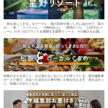
「旅を楽しくする」をテーマに、旅の目的や過ごし方にあわせて「星の
や」「界」「リゾナーレ」「OMO(おも)」「BEB(ベブ)」「LUCY(ルー
シー)」の 6 つのブランドを展開する星野リゾート。その魅力をお届け
する旅の連載。次の旅先探しのヒントにいかがですか？
松阪のまちを歩くと、まだ知らないおいしさが待っている。地元編集者
が一人で巡り、出会った店主の人柄や想いと味を伝えます。見ればきっ
と、松阪に行きたくなる。