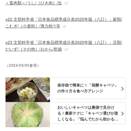
＜畜肉類＞/うし/［ひき肉］/生
※22 文部科学省「日本食品標準成分表2020年版（八訂）」穀類/
こむぎ/［小麦粉］/薄力粉/1等
※23 文部科学省「日本食品標準成分表2020年版（八訂）」豆類/
だいず/［その他］/おから/乾燥
（2024/05/30参照）
保存袋で簡単に！「発酵キャベツ」
の作り方＆食べ方アレンジ
おいしいキャベツは裏側で見分け
る！農家テクに「キャベツ選びが楽
しくなる」「悩んでたから助かる」
の声