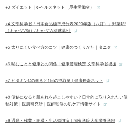
※3 ダイエット｜e-ヘルスネット（厚生労働省）
※4 文部科学省「日本食品標準成分表2020年版（八訂）」野菜類/
（キャベツ類）/キャベツ/結球葉/生
※5 太りにくい食べ方のコツ｜健康のつくりかた｜タニタ
※6 噛むことと健康との関係｜健康管理検定 文部科学省後援
※7 ビタミンCの働きと1日の摂取量 | 健康長寿ネット
※8 便秘になると肌あれを起こしやすい？日常的に取り入れたい便
秘対策｜医肌研究所｜医師監修の肌ケア情報サイト
※9 通勤・残業・肥満・生活習慣病｜関東学院大学栄養学部