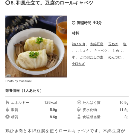
8. 和風仕立て。豆腐のロールキャベツ
40
調理時間
分
材料
鶏ひき肉
、
木綿豆腐
、
玉ねぎ
、
塩
、
こしょう
、
キャベツ
、
しめじ
、
水
、
かつおだしの素
、
めんつゆ
、
小口ねぎ
Photo by macaroni
栄養情報（1人あたり）
エネルギー
129kcal
たんぱく質
10.9g
脂質
5.9g
炭水化物
11.5g
糖質
8.6g
食塩相当量
2g
鶏ひき肉と木綿豆腐を使うロールキャベツです。木綿豆腐が