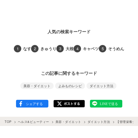
人気の検索キーワード
1
なす
2
きゅうり
3
大根
4
キャベツ
5
そうめん
この記事に関するキーワード
美容・ダイエット
よみものレシピ
ダイエット方法
TOP
ヘルス&ビューティー
美容・ダイエット
ダイエット方法
【管理栄養士