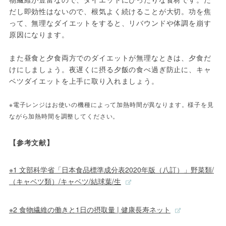
だし即効性はないので、根気よく続けることが大切。功を焦
って、無理なダイエットをすると、リバウンドや体調を崩す
原因になります。
また昼食と夕食両方でのダイエットが無理なときは、夕食だ
けにしましょう。夜遅くに摂る夕飯の食べ過ぎ防止に、キャ
ベツダイエットを上手に取り入れましょう。
※電子レンジはお使いの機種によって加熱時間が異なります。様子を見
ながら加熱時間を調整してください。
【参考文献】
※1 文部科学省「日本食品標準成分表2020年版（八訂）」野菜類/
（キャベツ類）/キャベツ/結球葉/生
※2 食物繊維の働きと1日の摂取量 | 健康長寿ネット