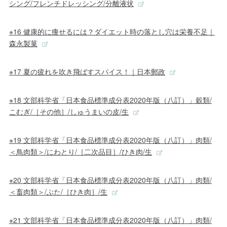
シング/フレンチドレッシング/分離液状
※16 健康的に痩せるには？ダイエット時の落とし穴は栄養不足｜
森永製菓
※17 夏の疲れを吹き飛ばすスパイス！｜日本郵政
※18 文部科学省「日本食品標準成分表2020年版（八訂）」穀類/
こむぎ/［その他］/しゅうまいの皮/生
※19 文部科学省「日本食品標準成分表2020年版（八訂）」肉類/
＜鳥肉類＞/にわとり/［二次品目］/ひき肉/生
※20 文部科学省「日本食品標準成分表2020年版（八訂）」肉類/
＜畜肉類＞/ぶた/［ひき肉］/生
※21 文部科学省「日本食品標準成分表2020年版（八訂）」肉類/