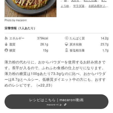
ょうゆ
、
サラダ油
、
お好み焼きソー
ス
、
マヨネーズ
Photo by macaroni
栄養情報（1人あたり）
エネルギー
379kcal
たんぱく質
14.2g
脂質
28.1g
炭水化物
23.7g
糖質
15g
食塩相当量
1.7g
薄力粉の代わりに、おからパウダーを使用するお好み焼きで
す。長芋が入るので、ふわふわ食感の仕上がりになります。
薄力粉の糖質は100gあたり73.3gなのに比べ、おからパウダ
ーは8.7gとヘルシー。低糖質ダイエット中の方にも、おすす
めのレシピです。（※22,23）
レシピはこちら｜macaroni動画
macaro-ni.jp