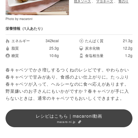
焼きソース
、
マヨネーズ
、
青のり
Photo by macaroni
栄養情報（1人あたり）
エネルギー
342kcal
たんぱく質
21.3g
脂質
25.3g
炭水化物
12.2g
糖質
10.6g
食塩相当量
1.2g
春キャベツでかさ増しするつくねのレシピです。やわらかい
春キャベツで甘みがあり、食感のよい仕上がりに。たっぷり
春キャベツが入って、ヘルシーなのに食べ応えがあります。
野菜嫌いのお子さんにもいかがですか？春キャベツが手に入
らないときは、通常のキャベツでもおいしくできますよ。
レシピはこちら｜macaroni動画
macaro-ni.jp