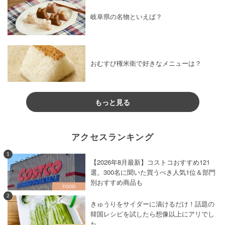
岐阜県の名物といえば？
おむすび権米衛で好きなメニューは？
もっと見る
アクセスランキング
1
【2026年8月最新】コストコおすすめ121
選。300名に聞いた買うべき人気1位＆部門
別おすすめ商品も
2
きゅうりをサイダーに漬けるだけ！話題の
韓国レシピを試したら想像以上にアリでし
た