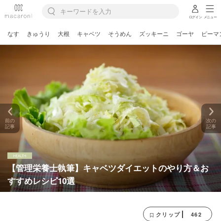
ログイン
メニュー
なす
きゅうり
大根
キャベツ
そうめん
ズッキーニ
ゴーヤ
ピーマ
前の
次の
記事
記事
【管理栄養士執筆】キャベツダイエットのやり方＆お
すすめレシピ10選
462
クリップ