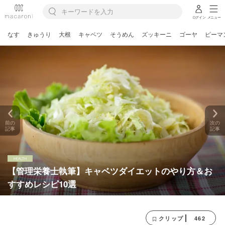
ログイン
メニュー
なす
きゅうり
大根
キャベツ
そうめん
ズッキーニ
ゴーヤ
ピーマ
前の
次の
記事
記事
【管理栄養士執筆】キャベツダイエットのやり方＆お
すすめレシピ10選
462
クリップ