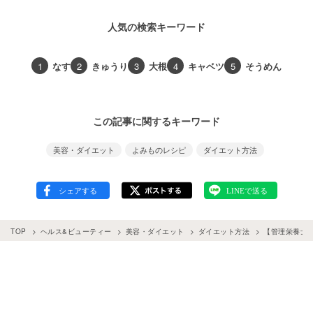
人気の検索キーワード
1
なす
2
きゅうり
3
大根
4
キャベツ
5
そうめん
この記事に関するキーワード
美容・ダイエット
よみものレシピ
ダイエット方法
TOP
ヘルス&ビューティー
美容・ダイエット
ダイエット方法
【管理栄養士