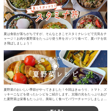
夏は食欲が落ちがちですが、そんなときこそスタミナレシピで元気をチ
ャージ！お肉や夏野菜をたっぷり使う丼をガッツリ食べて、夏バテを吹
き飛ばしましょう！
夏野菜のおいしい季節がやってきました！今回はきゅうり、トマト、ズ
ッキーニなどを使ったレシピをご紹介します。太陽の光をたっぷりあび
た夏野菜は栄養もたっぷり。美味しく食べてパワーチャージしましょう
♪
一覧を見る