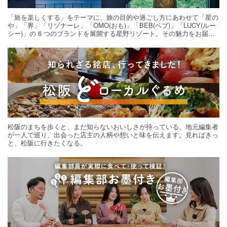
「旅を楽しくする」をテーマに、旅の目的や過ごし方にあわせて「星の
や」「界」「リゾナーレ」「OMO(おも)」「BEB(ベブ)」「LUCY(ルー
シー)」の 6 つのブランドを展開する星野リゾート。その魅力をお届け
する旅の連載。次の旅先探しのヒントにいかがですか？
松阪のまちを歩くと、まだ知らないおいしさが待っている。地元編集者
が一人で巡り、出会った店主の人柄や想いと味を伝えます。見ればきっ
と、松阪に行きたくなる。