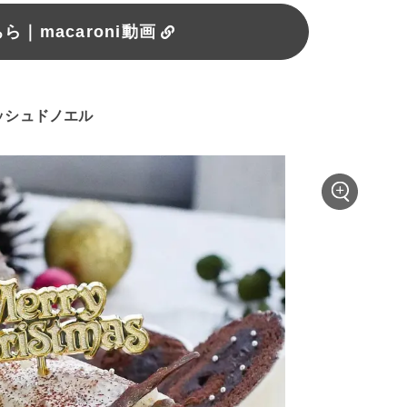
｜macaroni動画
ッシュドノエル