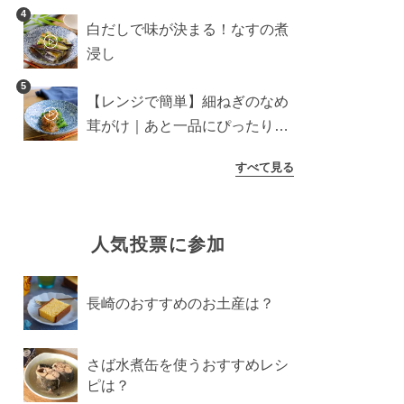
介
4
白だしで味が決まる！なすの煮
浸し
5
【レンジで簡単】細ねぎのなめ
茸がけ｜あと一品にぴったり副
菜
すべて見る
人気投票に参加
長崎のおすすめのお土産は？
さば水煮缶を使うおすすめレシ
ピは？