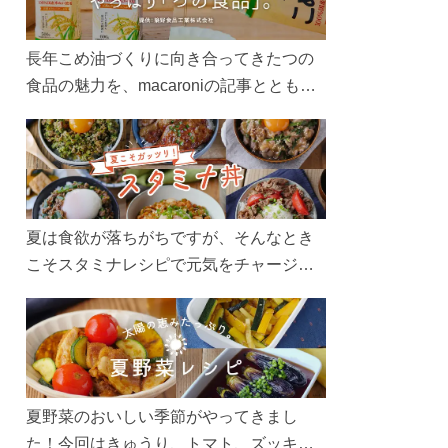
長年こめ油づくりに向き合ってきたつの
食品の魅力を、macaroniの記事とともに
ご紹介します。レシピや活用術はもちろ
ん、製造現場や品質へのこだわりまで。
こめ油をもっと好きになるコンテンツを
ぜひお楽しみください。
夏は食欲が落ちがちですが、そんなとき
こそスタミナレシピで元気をチャージ！
お肉や夏野菜をたっぷり使う丼をガッツ
リ食べて、夏バテを吹き飛ばしましょ
う！
夏野菜のおいしい季節がやってきまし
た！今回はきゅうり、トマト、ズッキー