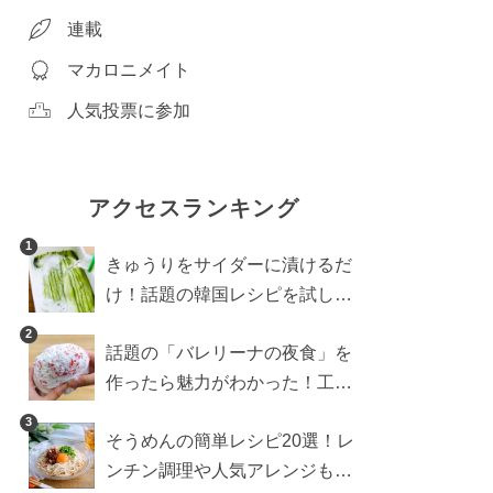
連載
マカロニメイト
人気投票に参加
アクセスランキング
1
きゅうりをサイダーに漬けるだ
け！話題の韓国レシピを試した
ら想像以上にアリでした
2
話題の「バレリーナの夜食」を
作ったら魅力がわかった！工程
10分の作り方
3
そうめんの簡単レシピ20選！レ
ンチン調理や人気アレンジも紹