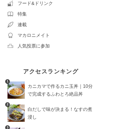
フード&ドリンク
特集
連載
マカロニメイト
人気投票に参加
アクセスランキング
1
カニカマで作るカニ玉丼｜10分
で完成するふわとろ絶品丼
2
白だしで味が決まる！なすの煮
浸し
3