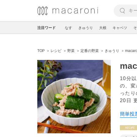
注目ワード
なす
きゅうり
大根
キャベツ
そ
TOP
レシピ
野菜
定番の野菜
きゅうり
mac
ma
10分
の、変
ったり
20日 
簡単投票