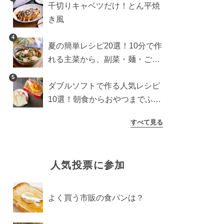
千切りキャベツだけ！とん平焼
き風
4
夏の簡単レシピ20選！10分で作
れる主菜から、副菜・麺・ごは
んまで一気に紹介
5
ダブルソフトで作る人気レシピ
10選！朝食からおやつまでふん
わり食パンを楽しむアレンジ
すべて見る
人気投票に参加
よく買う市販の食パンは？