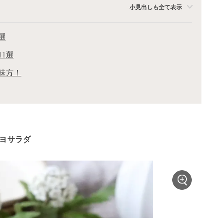
小見出しも全て表示
選
1選
味方！
マヨサラダ