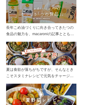
長年こめ油づくりに向き合ってきたつの
食品の魅力を、macaroniの記事とともに
ご紹介します。レシピや活用術はもちろ
ん、製造現場や品質へのこだわりまで。
こめ油をもっと好きになるコンテンツを
ぜひお楽しみください。
夏は食欲が落ちがちですが、そんなとき
こそスタミナレシピで元気をチャージ！
お肉や夏野菜をたっぷり使う丼をガッツ
リ食べて、夏バテを吹き飛ばしましょ
う！