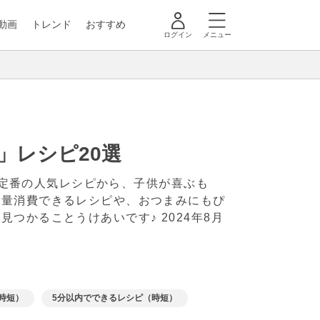
動画
トレンド
おすすめ
ログイン
メニュー
内」レシピ20選
す。定番の人気レシピから、子供が喜ぶも
大量消費できるレシピや、おつまみにもぴ
見つかることうけあいです♪
2024年8月
時短）
5分以内でできるレシピ（時短）