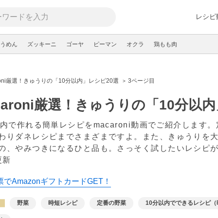
レシピ
うめん
ズッキーニ
ゴーヤ
ピーマン
オクラ
鶏もも肉
aroni厳選！きゅうりの「10分以内」レシピ20選
3ページ目
caroni厳選！きゅうりの「10分以
以内で作れる簡単レシピをmacaroni動画でご紹介しま
わりダネレシピまでさまざまですよ。また、きゅうりを
の、やみつきになるひと品も。さっそく試したいレシピが
更新
でAmazonギフトカードGET！
野菜
時短レシピ
定番の野菜
10分以内でできるレシピ（